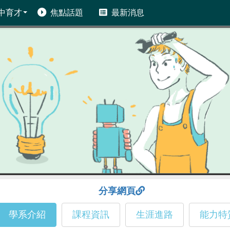
中育才
焦點話題
最新消息
分享網頁
學系介紹
課程資訊
生涯進路
能力特