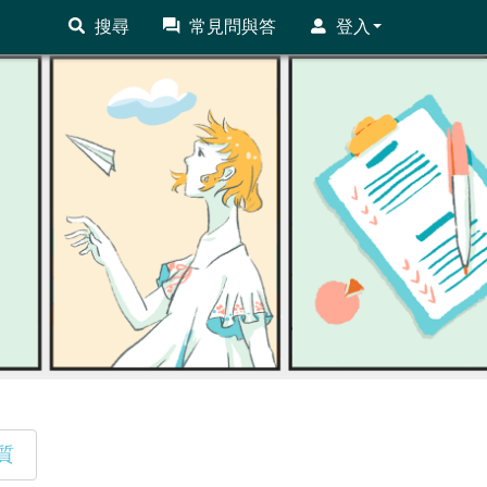
搜尋
常見問與答
登入
質