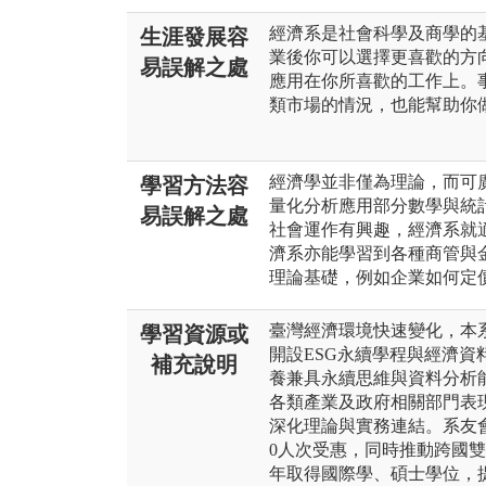
經濟系是社會科學及商學的
生涯發展容
業後你可以選擇更喜歡的方
易誤解之處
應用在你所喜歡的工作上。
類市場的情況，也能幫助你
經濟學並非僅為理論，而可
學習方法容
量化分析應用部分數學與統
易誤解之處
社會運作有興趣，經濟系就
濟系亦能學習到各種商管與
理論基礎，例如企業如何定
臺灣經濟環境快速變化，本
學習資源或
開設ESG永續學程與經濟
補充說明
養兼具永續思維與資料分析
各類產業及政府相關部門表
深化理論與實務連結。系友
0人次受惠，同時推動跨國雙
年取得國際學、碩士學位，