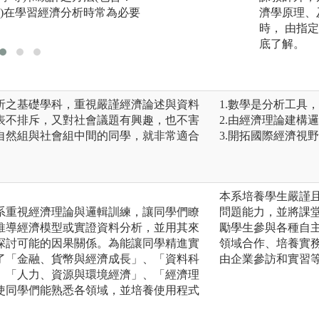
)在學習經濟分析時常為必要
濟學原理、
時， 由指
底了解。
析之基礎學科，重視嚴謹經濟論述與資料
1.數學是分析工具
表不排斥，又對社會議題有興趣，也不害
2.由經濟理論建構
自然組與社會組中間的同學，就非常適合
3.開拓國際經濟視
本系培養學生嚴謹
系重視經濟理論與邏輯訓練，讓同學們瞭
問題能力，並將課
推導經濟模型或實證資料分析，並用其來
勵學生參與各種自
探討可能的因果關係。為能讓同學精進實
領域合作、培養實
了「金融、貨幣與經濟成長」、「資料科
由企業參訪和實習
、「人力、資源與環境經濟」、「經濟理
使同學們能熟悉各領域，並培養使用程式