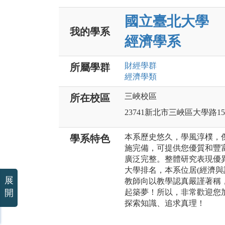
國立臺北大學
我的學系
經濟學系
財經
學群
所屬學群
經濟
學類
三峽校區
所在校區
23741新北市三峽區大學路15
本系歷史悠久，學風淳樸，
學系特色
施完備，可提供您優質和豐
廣泛完整。整體研究表現優異，
大學排名，本系位居(經濟與
展
教師向以教學認真嚴謹著稱
開
起築夢！所以，非常歡迎您
探索知識、追求真理！