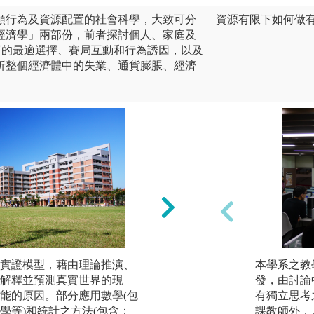
類行為及資源配置的社會科學，大致可分
資源有限下如何做有
經濟學」兩部份，前者探討個人、家庭及
下的最適選擇、賽局互動和行為誘因，以及
析整個經濟體中的失業、通貨膨脹、經濟
實證模型，藉由理論推演、
本學系之教
解釋並預測真實世界的現
隨著資料分析與A
發，由討論
能的原因。部分應用數學(包
分析經濟議題的能
有獨立思考
學等)和統計之方法(包含：
課教師外，