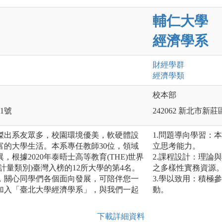
輔仁大學
經濟學系
財經
學群
經濟
學類
校本部
1號
242062 新北市新
傑出系友眾多，校園環境優美，軟硬體設
1.問題導向學習：
富的大學生活。本系專任教師30位，領域
立思考能力。
根據2020年泰晤士高等教育(THE)世界
2.課程設計：理論
計量類別)臺灣入榜的12所大學的第4名。
之多樣性實務資源
，關心同學們各個面向發展，可陪伴您一
3.學以致用：積極
加入「臺北大學經濟學系」，與我們一起
動。
下載詳細資料