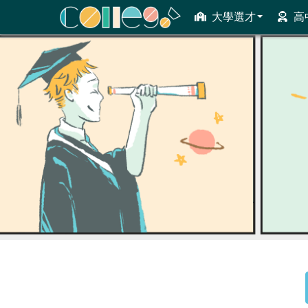
大學選才
高
ColleGo! 大學選才與高中育才輔助系統