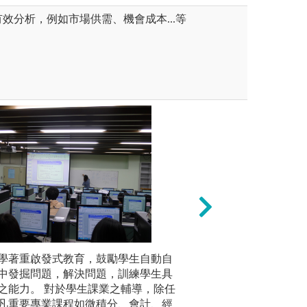
效分析，例如市場供需、機會成本...等
學著重啟發式教育，鼓勵學生自動自
基本的中英文讀寫
基於本學
I技術應用日益重要，撰寫程式
中發掘問題，解決問題，訓練學生具
論與實用
圖解:本系電腦專
力也變得愈來愈必要。
之能力。 對於學生課業之輔導，除任
同學就業
凡重要專業課程如微積分、會計、經