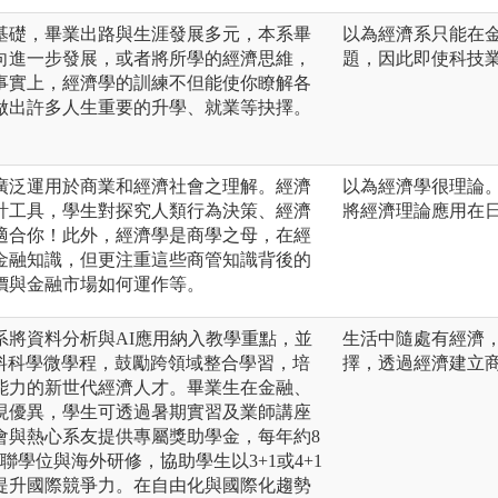
基礎，畢業出路與生涯發展多元，本系畢
以為經濟系只能在
向進一步發展，或者將所學的經濟思維，
題，因此即使科技
事實上，經濟學的訓練不但能使你瞭解各
做出許多人生重要的升學、就業等抉擇。
廣泛運用於商業和經濟社會之理解。經濟
以為經濟學很理論
計工具，學生對探究人類行為決策、經濟
將經濟理論應用在
適合你！此外，經濟學是商學之母，在經
金融知識，但更注重這些商管知識背後的
價與金融市場如何運作等。
系將資料分析與AI應用納入教學重點，並
生活中隨處有經濟
資料科學微學程，鼓勵跨領域整合學習，培
擇，透過經濟建立
能力的新世代經濟人才。畢業生在金融、
現優異，學生可透過暑期實習及業師講座
會與熱心系友提供專屬獎助學金，每年約8
聯學位與海外研修，協助學生以3+1或4+1
提升國際競爭力。在自由化與國際化趨勢