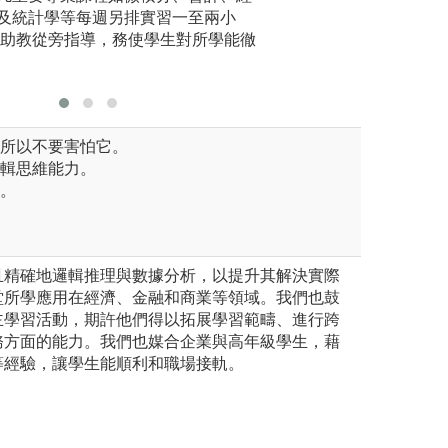
與外語能
及統計學等每週另排實習一至兩小
能各具其
定助教從旁指導，務使學生對所學能徹
取則針對
之教材符
，所以不要害怕它。
邏輯思維能力。
野。
且精確地邏輯推理與數據分析，以提升其解決實際
堂所學應用在經濟、金融和商業等領域。我們也鼓
主學習活動，期許他們得以拓展學習範疇、進行跨
務方面的能力。我們也媒合企業與高年級學生，藉
等經驗，讓學生能順利和職場接軌。