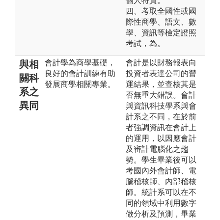
個人特質。
四、考取全國性或國
際性商學、語文、數
學、資訊等檢定證照
考試，為。
會計學為商學基礎，
會計是以財務報表向
與相
良好的會計訓練有助
投資者表達公司的營
關科
發展商學相關專業。
運結果，並查核其是
系之
否無重大錯誤。會計
異同
與資訊科技學系與會
計系之不同，在於前
者強調資訊在會計上
的運用，以因應會計
及審計電腦化之趨
勢。學生畢業後可以
考國內外會計師、電
腦稽核師、內部稽核
師。統計系可以在不
同的領域中利用數字
做分析及預測，畢業