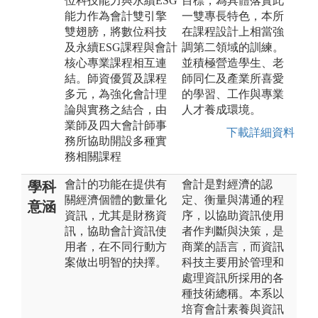
位科技能力與永續ESG
目標，為具體落實此
能力作為會計雙引擎
一雙專長特色，本所
雙翅膀，將數位科技
在課程設計上相當強
及永續ESG課程與會計
調第二領域的訓練。
核心專業課程相互連
並積極營造學生、老
結。師資優質及課程
師同仁及產業所喜愛
多元，為強化會計理
的學習、工作與專業
論與實務之結合，由
人才養成環境。
業師及四大會計師事
下載詳細資料
務所協助開設多種實
務相關課程
會計的功能在提供有
會計是對經濟的認
學科
關經濟個體的數量化
定、衡量與溝通的程
意涵
資訊，尤其是財務資
序，以協助資訊使用
訊，協助會計資訊使
者作判斷與決策，是
用者，在不同行動方
商業的語言，而資訊
案做出明智的抉擇。
科技主要用於管理和
處理資訊所採用的各
種技術總稱。本系以
培育會計素養與資訊