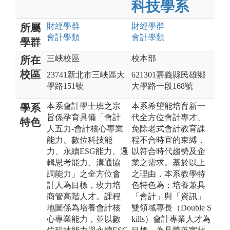
科技學系
財經
學群
財經
學群
所屬
會計
學類
會計
學類
學群
三峽校區
校本部
所在
校區
23741新北市三峽區大
621301嘉義縣民雄鄉
學路151號
大學路一段168號
本系會計學士班之宗
本系希望能培育新一
學系
旨係孕育具備「會計
代全方位會計專才、
特色
人五力-會計核心專業
免除老式會計教育課
能力、數位科技能
程不合時宜的束縛，
力、永續ESG能力、邏
以符合時代趨勢及企
輯思考能力、溝通協
業之需求。基於以上
調能力」之全方位會
之理由，本系教學特
計人為目標，玫力培
色特色為：培養兼具
商管高階人才。課程
「會計」與「資訊」
地圖係為培養會計核
雙領域專長（Double S
心專業能力，並以數
kills）會計專業人才為