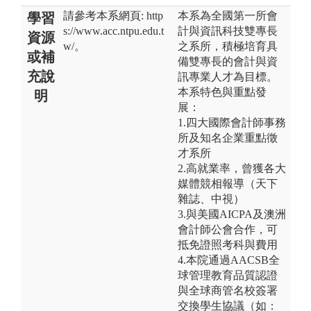
請參考本系網頁: http
本系為全國第一所會
學習
s://www.acc.ntpu.edu.t
計與資訊科技雙專長
資源
w/。
之系所，積極培育具
或補
備雙專長的會計與資
充說
訊專業人才為目標。
本系特色與重點發
明
展：
1.四大國際會計師事務
所及知名企業重點徵
才系所
2.高就業率，曾獲各大
媒體競相報導（天下
雜誌、中視）
3.與美國AICPA及澳洲
會計師公會合作，可
抵免證照考科與費用
4.本院通過AACSB全
球管理教育品質認證
與全球商管名校簽署
交換學生協議（如：