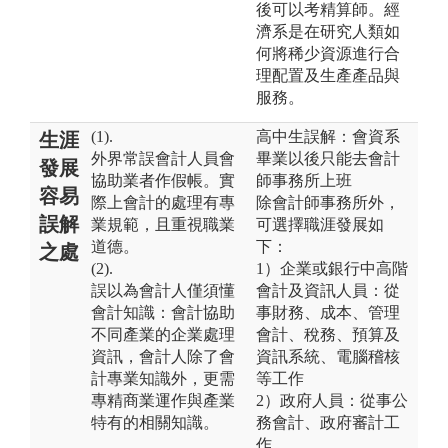
後可以考精算師。經
濟系是在研究人類如
何將稀少資源進行合
理配置及生產產品與
服務。
(1).
高中生誤解：會資系
生涯
外界常誤會計人員會
畢業以後只能去會計
發展
協助業者作假帳。實
師事務所上班
容易
際上會計的處理有專
除會計師事務所外，
誤解
業規範，且重視職業
可選擇職涯發展如
道德。
下：
之處
(2).
1）企業或銀行中高階
誤以為會計人僅須懂
會計及資訊人員：從
會計知識：會計協助
事財務、成本、管理
不同產業的企業處理
會計、稅務、預算及
資訊，會計人除了會
資訊系統、電腦稽核
計專業知識外，更需
等工作
專精商業運作與產業
2）政府人員：從事公
特有的相關知識。
務會計、政府審計工
作