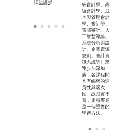
圖
課堂講授
級會計學、高
專
級會計學、成
版
本與管理會計
學、審計學、
電腦審計、人
工智慧導論、
系統分析與設
計、企業資源
規劃、會計資
訊系統等）來
逐步加深加
廣，各課程間
具有綿密的連
貫性與層次
性。故踏實學
習，累積專業
是一個重要的
學習方法。