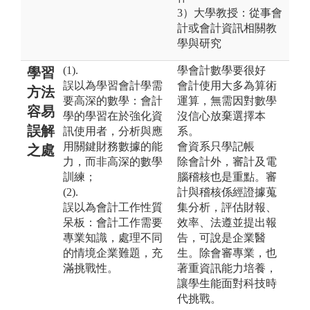
3）大學教授：從事會
計或會計資訊相關教
學與研究
(1).
學會計數學要很好
學習
誤以為學習會計學需
會計使用大多為算術
方法
要高深的數學：會計
運算，無需因對數學
容易
學的學習在於強化資
沒信心放棄選擇本
誤解
訊使用者，分析與應
系。
用關鍵財務數據的能
會資系只學記帳
之處
力，而非高深的數學
除會計外，審計及電
訓練；
腦稽核也是重點。審
(2).
計與稽核係經證據蒐
誤以為會計工作性質
集分析，評估財報、
呆板：會計工作需要
效率、法遵並提出報
專業知識，處理不同
告，可說是企業醫
的情境企業難題，充
生。除會審專業，也
滿挑戰性。
著重資訊能力培養，
讓學生能面對科技時
代挑戰。