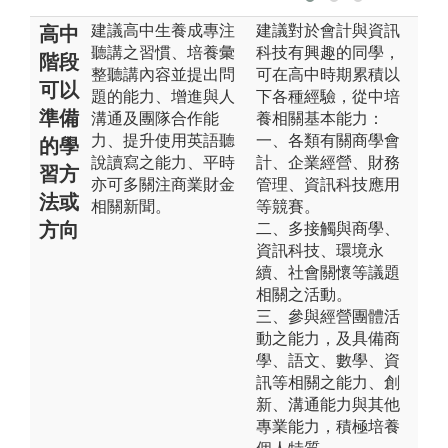
建議高中生養成專注
建議對於會計與資訊
高中
聽講之習慣、培養彙
科技有興趣的同學，
階段
整聽講內容並提出問
可在高中時期累積以
可以
題的能力、增進與人
下各種經驗，從中培
準備
溝通及團隊合作能
養相關基本能力：
力、提升使用英語聽
一、各類有關商學會
的學
說讀寫之能力、平時
計、企業經營、財務
習方
亦可多關注商業財金
管理、資訊科技應用
法或
相關新聞。
等競賽。
方向
二、多接觸與商學、
資訊科技、環境永
續、社會關懷等議題
相關之活動。
三、參與經營團體活
動之能力，及具備商
學、語文、數學、資
訊等相關之能力、創
新、溝通能力與其他
專業能力，積極培養