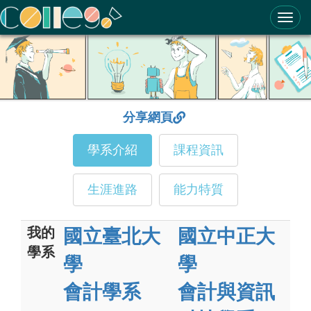
ColleGo! 大學選才與高中育才輔助系統
分享網頁
學系介紹
課程資訊
生涯進路
能力特質
我的
國立臺北大
國立中正大
學系
學
學
會計學系
會計與資訊