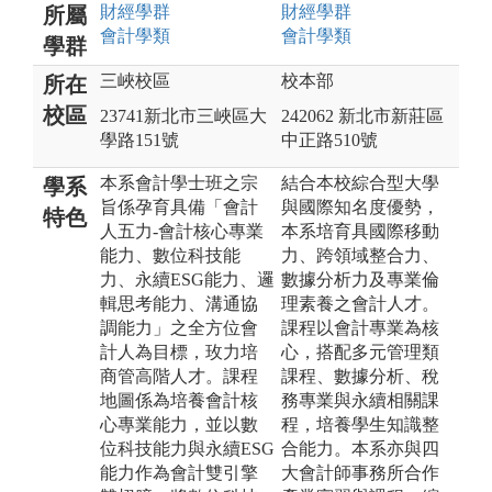
財經
學群
財經
學群
所屬
會計
學類
會計
學類
學群
三峽校區
校本部
所在
校區
23741新北市三峽區大
242062 新北市新莊區
學路151號
中正路510號
本系會計學士班之宗
結合本校綜合型大學
學系
旨係孕育具備「會計
與國際知名度優勢，
特色
人五力-會計核心專業
本系培育具國際移動
能力、數位科技能
力、跨領域整合力、
力、永續ESG能力、邏
數據分析力及專業倫
輯思考能力、溝通協
理素養之會計人才。
調能力」之全方位會
課程以會計專業為核
計人為目標，玫力培
心，搭配多元管理類
商管高階人才。課程
課程、數據分析、稅
地圖係為培養會計核
務專業與永續相關課
心專業能力，並以數
程，培養學生知識整
位科技能力與永續ESG
合能力。本系亦與四
能力作為會計雙引擎
大會計師事務所合作