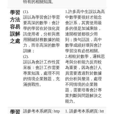
特有的相關知識。
(1).
1.許多高中生誤以為高
學習
誤以為學習會計學需
中數學要很好才能念
方法
要高深的數學：會計
會計系，其實使用最
容易
學的學習在於強化資
多的僅是加減乘除，
誤解
訊使用者，分析與應
連開根號都很少用
用關鍵財務數據的能
到；換句話說，高中
之處
力，而非高深的數學
數學成績好壞與會計
訓練；
學習沒有必然相關。
(2).
2.相較於數學，邏輯思
誤以為會計工作性質
考與分析能力反而較
呆板：會計工作需要
為重要，因為會計人
專業知識，處理不同
員需要透過對於數據
的情境企業難題，充
的分析與釐清，處理
滿挑戰性。
不同情境的企業難
題，需要培養會計專
業判斷與問題解決之
能力。
請參考本系網頁: http
1. 請參考本系網頁: htt
學習