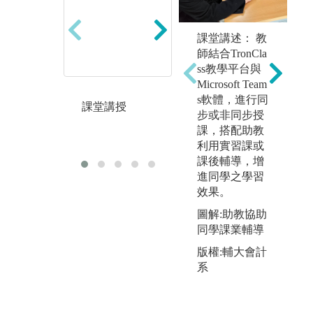
競賽中學習:會
專
課堂講述： 教
計學數位課程
專
師結合TronCla
Google Sheet及
堂
ss教學平台與
競賽
題
Microsoft Team
s軟體，進行同
圖
課堂講授
步或非同步授
專
課，搭配助教
版
利用實習課或
課後輔導，增
進同學之學習
效果。
圖解:助教協助
同學課業輔導
版權:輔大會計
系