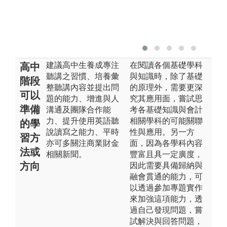
建議高中生養成專注
在閱讀各個基礎學科
高中
聽講之習慣、培養彙
與知識時，除了基礎
階段
整聽講內容並提出問
的原理外，需要更深
可以
題的能力、增進與人
究其應用面，嘗試思
準備
溝通及團隊合作能
考各基礎知識與會計
力、提升使用英語聽
相關學科的可能關聯
的學
說讀寫之能力、平時
性與應用。另一方
習方
亦可多關注商業財金
面，因為各學科內容
法或
相關新聞。
豐富且具一定廣度，
方向
因此需要具備歸納與
融會貫通的能力，可
以透過參加專題實作
來加強這項能力，透
過自己發現問題，嘗
試解決與回答問題，