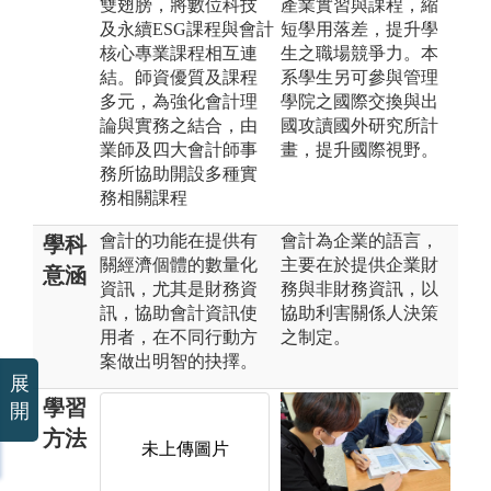
雙翅膀，將數位科技
產業實習與課程，縮
及永續ESG課程與會計
短學用落差，提升學
核心專業課程相互連
生之職場競爭力。本
結。師資優質及課程
系學生另可參與管理
多元，為強化會計理
學院之國際交換與出
論與實務之結合，由
國攻讀國外研究所計
業師及四大會計師事
畫，提升國際視野。
務所協助開設多種實
務相關課程
會計的功能在提供有
會計為企業的語言，
學科
關經濟個體的數量化
主要在於提供企業財
意涵
資訊，尤其是財務資
務與非財務資訊，以
訊，協助會計資訊使
協助利害關係人決策
用者，在不同行動方
之制定。
案做出明智的抉擇。
展
學習
開
方法
未上傳圖片