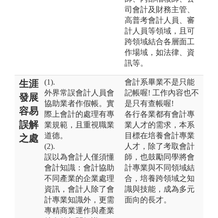
司會計及財務主管、
高普考會計人員、審
計人員等領域，且可
跨領域結合各層面工
作場域，如法律、資
訊等。
(1).
會計系畢業不是只能
生涯
外界常誤會計人員會
記帳喔! 工作內容也不
發展
協助業者作假帳。實
是只有查帳喔!
容易
際上會計的處理有專
各行各業都有會計專
誤解
業規範，且重視職業
業人才的需求，本系
道德。
目標在培養會計專業
之處
(2).
人才，除了考取會計
誤以為會計人僅須懂
師，也鼓勵同學將會
會計知識：會計協助
計專業與不同領域結
不同產業的企業處理
合，培養跨領域之知
資訊，會計人除了會
識與技能，成為多元
計專業知識外，更需
面向的長才。
專精商業運作與產業