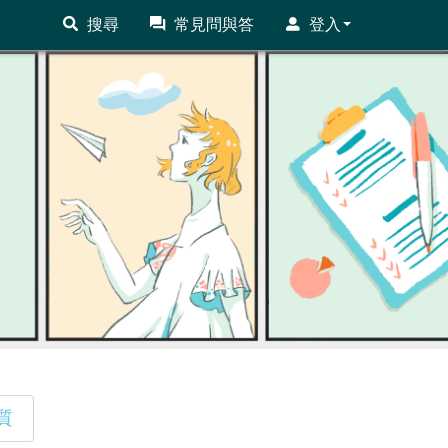
搜尋
常見問與答
登入
質