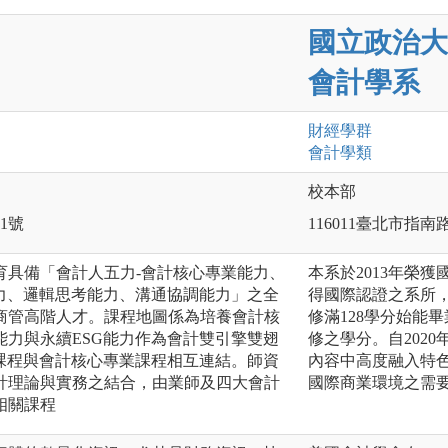
國立政治大
會計學系
財經
學群
會計
學類
校本部
1號
116011臺北市指南
育具備「會計人五力-會計核心專業能力、
本系於2013年榮
能力、邏輯思考能力、溝通協調能力」之全
得國際認證之系所，
商管高階人才。課程地圖係為培養會計核
修滿128學分始能
能力與永續ESG能力作為會計雙引擎雙翅
修之學分。自202
G課程與會計核心專業課程相互連結。師資
內容中高度融入特色
計理論與實務之結合，由業師及四大會計
國際商業環境之需
相關課程