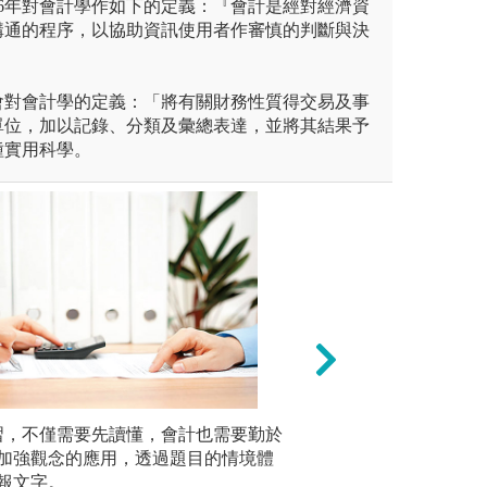
66年對會計學作如下的定義：『會計是經對經濟資
溝通的程序，以協助資訊使用者作審慎的判斷與決
會對會計學的定義：「將有關財務性質得交易及事
單位，加以記錄、分類及彙總表達，並將其結果予
種實用科學。
課程Google Sheet及競賽
習，不僅需要先讀懂，會計也需要勤於
專題演講:邀請專
透過小組
加強觀念的應用，透過題目的情境體
取長補短
圖解:鑑識會計專
報文字。
學生思想