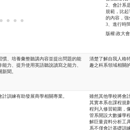
2、會計系
規範，比起
的內容，強
3、進行時
版權:政大
習慣、培養彙整聽講內容並提出問題的能
清楚了解自我人格
作能力、提升使用英語聽說讀寫之能力、
趣之科系領域相關
關新聞。
會計訓練有助發展商學相關專業。
雖然其他學校將會
其實本系在課程規
程列入修習範圍，
管系開設大數據學
解巨量資料分析工
系不僅會計基礎訓