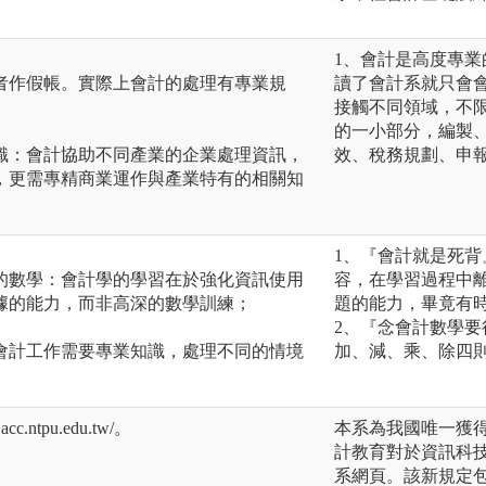
1、會計是高度專
者作假帳。實際上會計的處理有專業規
讀了會計系就只會
接觸不同領域，不限
的一小部分，編製
識：會計協助不同產業的企業處理資訊，
效、稅務規劃、申
，更需專精商業運作與產業特有的相關知
1、『會計就是死
的數學：會計學的學習在於強化資訊使用
容，在學習過程中
據的能力，而非高深的數學訓練；
題的能力，畢竟有
2、『念會計數學
會計工作需要專業知識，處理不同的情境
加、減、乘、除四
c.ntpu.edu.tw/。
本系為我國唯一獲得
計教育對於資訊科
系網頁。該新規定