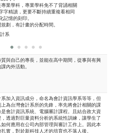
版權:老師提供
是專業學科，專業學科免不了背誦相關
養獨立思
字字精讀，更要不斷持續重複看相同
的能力。
化記憶的刻印。
版權:政大
間規劃，有計畫的分配時間。
會計系
特質與自己的專長，並能在高中期間，從事與有興
的課內外活動。
計系加入資訊成分，命名為會計資訊學系等等，但
劃上為台灣會計系所的先鋒，率先將會計相關的課
像是會計資訊系統、電腦審計課程。且結合政大資
程，透過對巨量資料分析的系統性訓練，讓學生了
具如何應用在公司內部管理與審計工作上。因此本
練扎實，對於新科技人才的培育也不落人後。