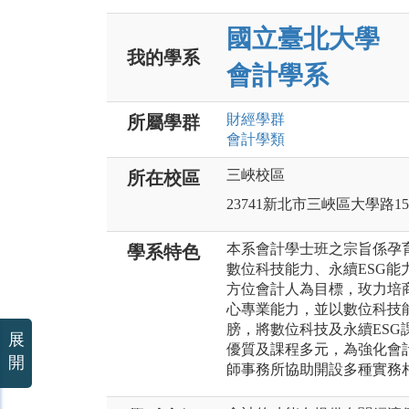
國立臺北大學
我的學系
會計學系
財經
學群
所屬學群
會計
學類
三峽校區
所在校區
23741新北市三峽區大學路15
本系會計學士班之宗旨係孕
學系特色
數位科技能力、永續ESG
方位會計人為目標，玫力培
心專業能力，並以數位科技
膀，將數位科技及永續ES
展
優質及課程多元，為強化會
開
師事務所協助開設多種實務