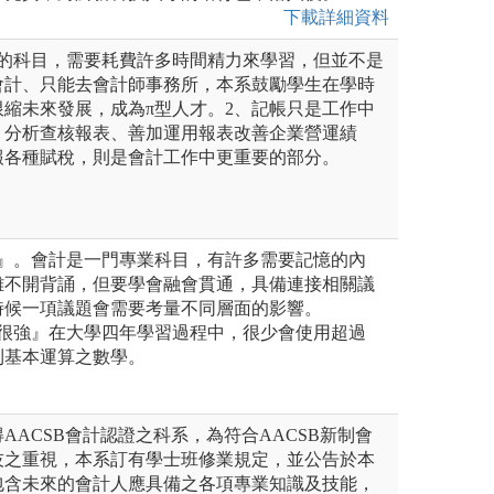
下載詳細資料
業的科目，需要耗費許多時間精力來學習，但並不是
會計、只能去會計師事務所，本系鼓勵學生在學時
縮未來發展，成為π型人才。2、記帳只是工作中
、分析查核報表、善加運用報表改善企業營運績
報各種賦稅，則是會計工作中更重要的部分。
背』。會計是一門專業科目，有許多需要記憶的內
離不開背誦，但要學會融會貫通，具備連接相關議
時候一項議題會需要考量不同層面的影響。
要很強』在大學四年學習過程中，很少會使用超過
則基本運算之數學。
AACSB會計認證之科系，為符合AACSB新制會
技之重視，本系訂有學士班修業規定，並公告於本
包含未來的會計人應具備之各項專業知識及技能，