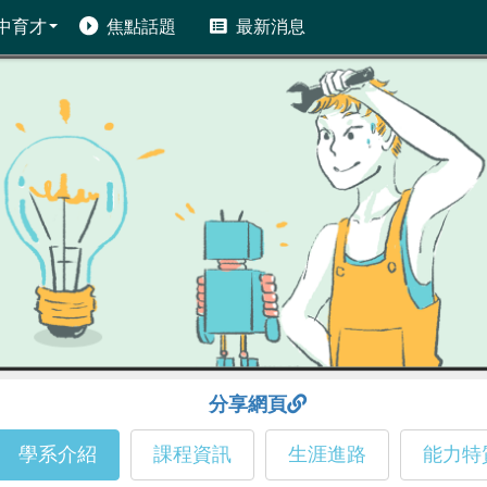
中育才
焦點話題
最新消息
分享網頁
學系介紹
課程資訊
生涯進路
能力特