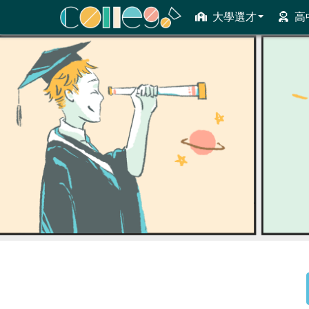
大學選才
高
ColleGo! 大學選才與高中育才輔助系統