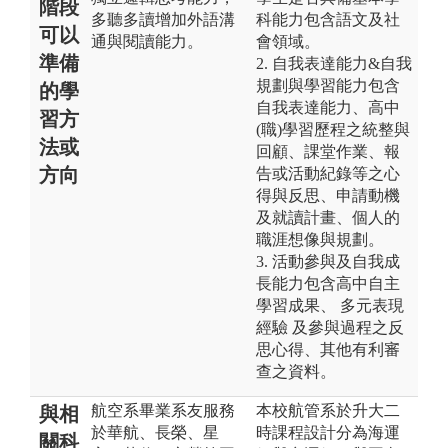
階段
多聽多讀增加外語溝
科能力包含語文及社
可以
通與閱讀能力。
會領域。
準備
2. 自我表達能力&自我
規劃與學習能力包含
的學
自我表達能力、高中
習方
(職)學習歷程之統整與
法或
回顧、課堂作業、報
方向
告或活動紀錄等之心
得與反思、申請動機
及就讀計畫、個人的
職涯想像與規劃。
3. 活動參與及自我成
長能力包含高中自主
學習成果、 多元表現
經驗 及參與過程之反
思心得、其他有利審
查之資料。
航空系畢業系友服務
本校航管系於升大二
與相
於華航、長榮、星
時課程設計分為海運
關科