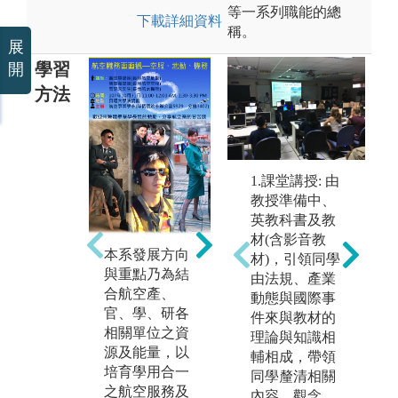
等一系列職能的總
下載詳細資料
稱。
展
學習
開
方法
1.課堂講授: 由
本系課程涵蓋
教授準備中、
航空產業空、
英教科書及教
地勤之全方位
材(含影音教
服務與管理範
本系發展方向
以
材)，引領同學
疇，協助學生
與重點乃為結
分
由法規、產業
無縫接軌航空
合航空產、
相
動態與國際事
產業相關領域
官、學、研各
生
件來與教材的
之就業市場。
相關單位之資
空
理論與知識相
學生畢業後若
源及能量，以
礎
輔相成，帶領
直接投入職
培育學用合一
作
同學釐清相關
場，可以選擇
之航空服務及
運
內容、觀念，