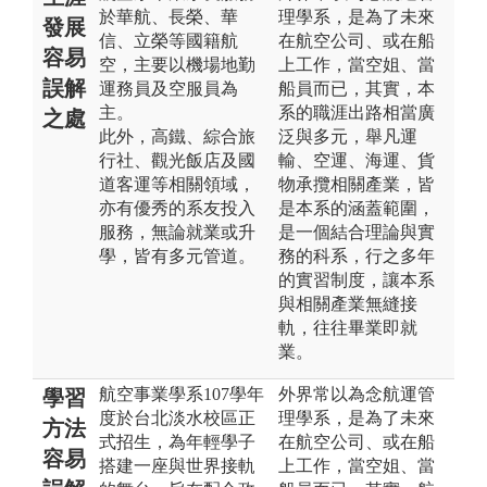
於華航、長榮、華
理學系，是為了未來
發展
信、立榮等國籍航
在航空公司、或在船
容易
空，主要以機場地勤
上工作，當空姐、當
誤解
運務員及空服員為
船員而已，其實，本
主。
系的職涯出路相當廣
之處
此外，高鐵、綜合旅
泛與多元，舉凡運
行社、觀光飯店及國
輸、空運、海運、貨
道客運等相關領域，
物承攬相關產業，皆
亦有優秀的系友投入
是本系的涵蓋範圍，
服務，無論就業或升
是一個結合理論與實
學，皆有多元管道。
務的科系，行之多年
的實習制度，讓本系
與相關產業無縫接
軌，往往畢業即就
業。
航空事業學系107學年
外界常以為念航運管
學習
度於台北淡水校區正
理學系，是為了未來
方法
式招生，為年輕學子
在航空公司、或在船
容易
搭建一座與世界接軌
上工作，當空姐、當