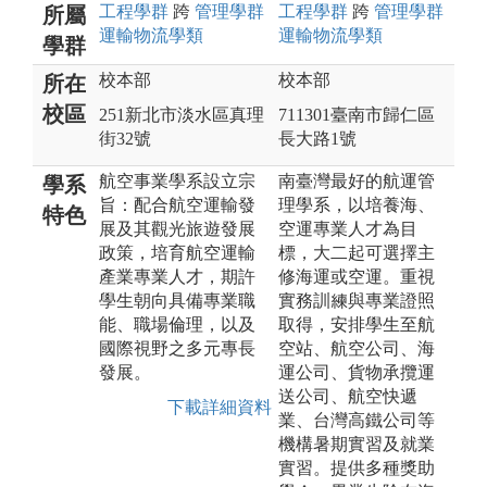
工程
學群
跨
管理
學群
工程
學群
跨
管理
學群
所屬
運輸物流
學類
運輸物流
學類
學群
校本部
校本部
所在
校區
251新北市淡水區真理
711301臺南市歸仁區
街32號
長大路1號
航空事業學系設立宗
南臺灣最好的航運管
學系
旨：配合航空運輸發
理學系，以培養海、
特色
展及其觀光旅遊發展
空運專業人才為目
政策，培育航空運輸
標，大二起可選擇主
產業專業人才，期許
修海運或空運。重視
學生朝向具備專業職
實務訓練與專業證照
能、職場倫理，以及
取得，安排學生至航
國際視野之多元專長
空站、航空公司、海
發展。
運公司、貨物承攬運
送公司、航空快遞
下載詳細資料
業、台灣高鐵公司等
機構暑期實習及就業
實習。提供多種獎助