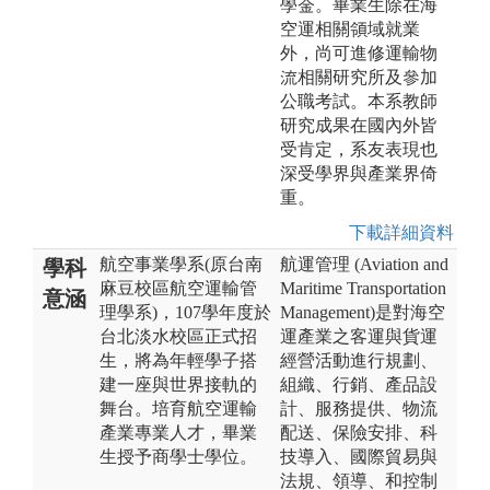
學金。畢業生除在海
空運相關領域就業
外，尚可進修運輸物
流相關研究所及參加
公職考試。本系教師
研究成果在國內外皆
受肯定，系友表現也
深受學界與產業界倚
重。
下載詳細資料
航空事業學系(原台南
航運管理 (Aviation and
學科
麻豆校區航空運輸管
Maritime Transportation
意涵
理學系)，107學年度於
Management)是對海空
台北淡水校區正式招
運產業之客運與貨運
生，將為年輕學子搭
經營活動進行規劃、
建一座與世界接軌的
組織、行銷、產品設
舞台。培育航空運輸
計、服務提供、物流
產業專業人才，畢業
配送、保險安排、科
生授予商學士學位。
技導入、國際貿易與
法規、領導、和控制