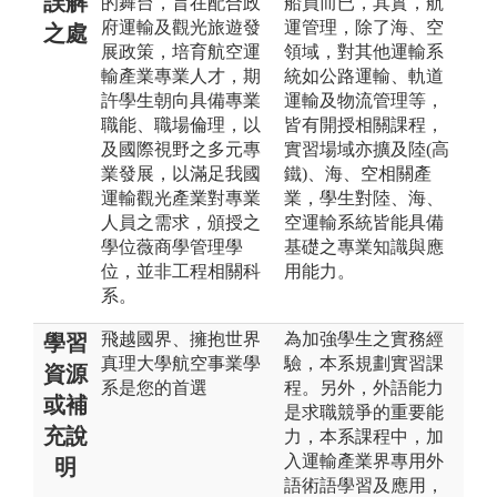
誤解
的舞台，旨在配合政
船員而已，其實，航
府運輸及觀光旅遊發
運管理，除了海、空
之處
展政策，培育航空運
領域，對其他運輸系
輸產業專業人才，期
統如公路運輸、軌道
許學生朝向具備專業
運輸及物流管理等，
職能、職場倫理，以
皆有開授相關課程，
及國際視野之多元專
實習場域亦擴及陸(高
業發展，以滿足我國
鐵)、海、空相關產
運輸觀光產業對專業
業，學生對陸、海、
人員之需求，頒授之
空運輸系統皆能具備
學位薇商學管理學
基礎之專業知識與應
位，並非工程相關科
用能力。
系。
飛越國界、擁抱世界
為加強學生之實務經
學習
真理大學航空事業學
驗，本系規劃實習課
資源
系是您的首選
程。另外，外語能力
或補
是求職競爭的重要能
充說
力，本系課程中，加
入運輸產業界專用外
明
語術語學習及應用，