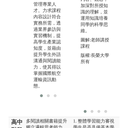
之民航相關工
管理專業人
代
加深對所授知
作範疇包含: 航
才。力求課程
案
識的理解，並
務人員、空服
內容設計符合
作
運用知識培養
人員、地勤運
實務所需，透
深
同學的科學思
務人員(機坪、
過業界參訪與
產
維。
行李、聯管中
實習機制，提
場
心)、安檢人
圖解:老師講授
高學生產業認
形
員、訂位票
課程
知度，並藉由
務、內勤財務
提升學生外語
版權:長榮大學
人員、民航局
溝通與閱讀能
所有
飛航管制員
力，使其得以
等。此外，因
掌握國際航空
課程亦涵蓋運
運輸資訊動
輸旅遊等專業
態。
多閱讀相關書籍提升
1. 整體學習能力審視
高中
獨立邏輯思考能力，
學生是否具備基本學