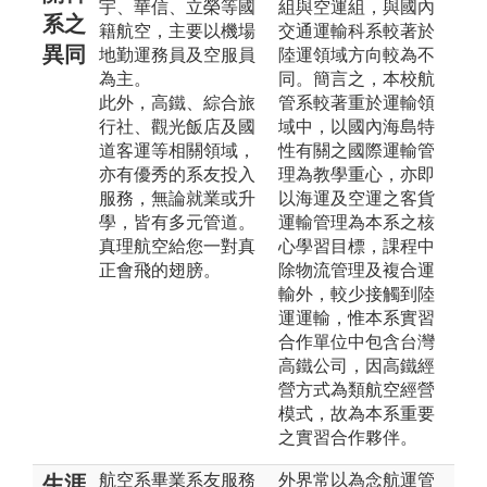
宇、華信、立榮等國
組與空運組，與國內
系之
籍航空，主要以機場
交通運輸科系較著於
異同
地勤運務員及空服員
陸運領域方向較為不
為主。
同。簡言之，本校航
此外，高鐵、綜合旅
管系較著重於運輸領
行社、觀光飯店及國
域中，以國內海島特
道客運等相關領域，
性有關之國際運輸管
亦有優秀的系友投入
理為教學重心，亦即
服務，無論就業或升
以海運及空運之客貨
學，皆有多元管道。
運輸管理為本系之核
真理航空給您一對真
心學習目標，課程中
正會飛的翅膀。
除物流管理及複合運
輸外，較少接觸到陸
運運輸，惟本系實習
合作單位中包含台灣
高鐵公司，因高鐵經
營方式為類航空經營
模式，故為本系重要
之實習合作夥伴。
航空系畢業系友服務
外界常以為念航運管
生涯