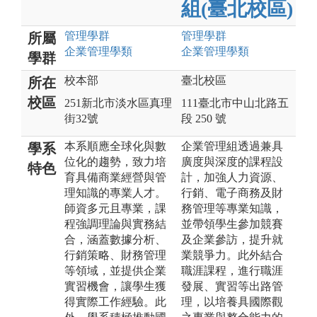
組(臺北校區)
管理
學群
管理
學群
所屬
企業管理
學類
企業管理
學類
學群
校本部
臺北校區
所在
校區
251新北市淡水區真理
111臺北市中山北路五
街32號
段 250 號
本系順應全球化與數
企業管理組透過兼具
學系
位化的趨勢，致力培
廣度與深度的課程設
特色
育具備商業經營與管
計，加強人力資源、
理知識的專業人才。
行銷、電子商務及財
師資多元且專業，課
務管理等專業知識，
程強調理論與實務結
並帶領學生參加競賽
合，涵蓋數據分析、
及企業參訪，提升就
行銷策略、財務管理
業競爭力。此外結合
等領域，並提供企業
職涯課程，進行職涯
實習機會，讓學生獲
發展、實習等出路管
得實際工作經驗。此
理，以培養具國際觀