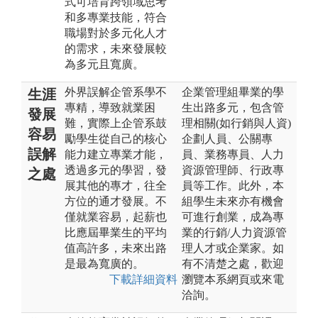
式可培育跨領域思考
和多專業技能，符合
職場對於多元化人才
的需求，未來發展較
為多元且寬廣。
外界誤解企管系學不
企業管理組畢業的學
生涯
專精，導致就業困
生出路多元，包含管
發展
難，實際上企管系鼓
理相關(如行銷與人資)
容易
勵學生從自己的核心
企劃人員、公關專
誤解
能力建立專業才能，
員、業務專員、人力
透過多元的學習，發
資源管理師、行政專
之處
展其他的專才，往全
員等工作。此外，本
方位的通才發展。不
組學生未來亦有機會
僅就業容易，起薪也
可進行創業，成為專
比應屆畢業生的平均
業的行銷/人力資源管
值高許多，未來出路
理人才或企業家。如
是最為寬廣的。
有不清楚之處，歡迎
下載詳細資料
瀏覽本系網頁或來電
洽詢。