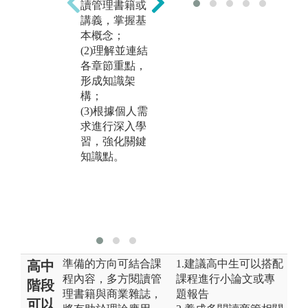
讀管理書籍或
析、專家協同
和
講義，掌握基
教學、管理專
可
本概念；
題研究等學習
與
(2)理解並連結
機會，拋出自
運
各章節重點，
己的想法，跟
識
形成知識架
同學、教師或
問
構；
專家一起討
理
(3)根據個人需
論，不要只是
發
求進行深入學
在心裡想著，
時
習，強化關鍵
有疑問要問，
己
知識點。
有些自己觀念
有
不清的部分，
的
說出來才有機
自
會得到別人的
發
指導與建議。
準備的方向可結合課
1.建議高中生可以搭配
高中
程內容，多方閱讀管
課程進行小論文或專
階段
理書籍與商業雜誌，
題報告
可以