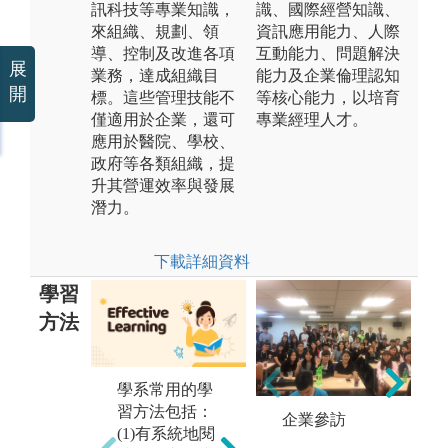
訊科技等專業知識，
識、國際經營知識、
來組織、規劃、領
資訊應用能力、人際
導、控制及改進各項
互動能力、問題解決
展
業務，達成組織目
能力及企業倫理認知
開
標。這些管理技能不
等核心能力，以培育
僅適用於企業，還可
專業經理人才。
應用於醫院、學校、
政府等各類組織，提
升其營運效率與發展
潛力。
下載詳細資料
學習
方法
學系常用的學
參與討論：利
實
習方法包括：
用個案教學、
由
企業參訪
(1)有系統地閱
管理實務分
究