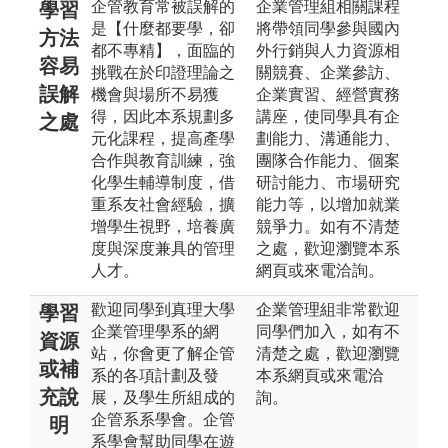
企管教育常被誤解的
企業管理組相關課程
學習
是【什麼都要學，卻
將帶領同學參與國內
方法
都不專精】，面臨的
外行銷與人力資源相
容易
挑戰在於印證理論之
關競賽、企業參訪、
誤解
機會與場所不易獲
企業實習、經營實務
得，因此本系規劃多
講座，使同學具有企
之處
元化課程，提高產學
劃能力、溝通能力、
合作與教育訓練，強
團隊合作能力、個案
化學生輔導制度，借
研討能力、市場研究
重系友社會經驗，擴
能力等，以增加就業
增學生視野，培養廣
競爭力。如有不清楚
度與深度兼具的管理
之處，歡迎瀏覽本系
人才。
網頁或來電洽詢。
歡迎同學到真理大學
企業管理組非常歡迎
學習
企業管理學系的網
同學們加入，如有不
資源
站，你會更了解企管
清楚之處，歡迎瀏覽
或補
系的各項計劃及發
本系網頁或來電洽
充說
展，及學生所組成的
詢。
企管系系學會。企管
明
系學會幫助同學在遊