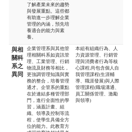
了解產業未來的趨勢
與發展重點。這些都
有助進一步理解企業
管理的內涵，預先培
養適合的能力與素
養。
企業管理系與其他管
本組有組織行為、人
與相
理相關科系如資訊管
力資源管理、行銷管
關科
理、工業管理、行銷
理與消費者行為等核
系之
物流及財務等相比，
心課程,尚包含個人自
異同
更強調管理知識與實
我管理課程(生涯輔
務的整合，培養管理
導、職涯發展)與人際
通才。企管系的重點
管理課程(職場溝通、
在於連結多種管理部
員工關係管理、激勵
門，進行全面性的學
與領導)
習，涵蓋計畫、組
織、領導及控制等流
程，使學生具備全方
位的能力。此教育方