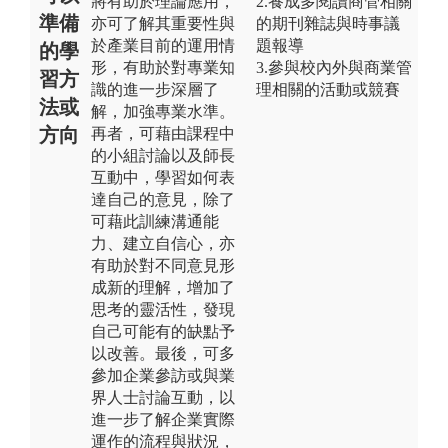
將有助於理論應用，
2.養成多閱讀商管相關
準備
亦可了解其重要性與
的期刊雜誌與時事議
於產業目前的運用情
題報導
的學
形，有助於對專業知
3.參與校內外與商業管
習方
識的進一步深層了
理相關的活動或競賽
法或
解，加強專業水準。
方向
再者，可藉由課程中
的小組討論以及師長
互動中，學習如何表
達自己的意見，除了
可藉此訓練溝通能
力、建立自信心，亦
有助於對不同意見形
成新的理解，增加了
思考的靈活性，發現
自己可能有的缺點予
以改善。最後，可多
參加企業參訪或與業
界人士討論互動，以
進一步了解企業實際
運作的流程與狀況，