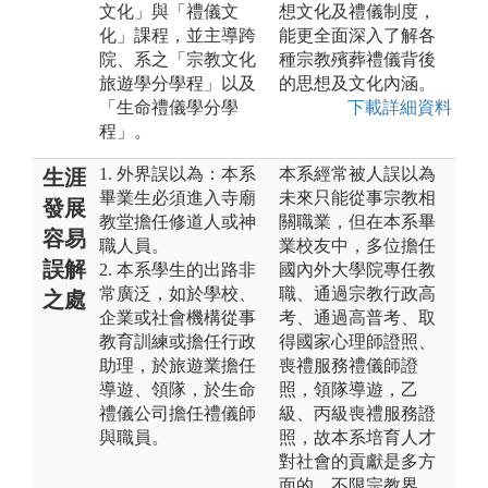
文化」與「禮儀文
想文化及禮儀制度，
化」課程，並主導跨
能更全面深入了解各
院、系之「宗教文化
種宗教殯葬禮儀背後
旅遊學分學程」以及
的思想及文化內涵。
「生命禮儀學分學
下載詳細資料
程」。
1. 外界誤以為：本系
本系經常被人誤以為
生涯
畢業生必須進入寺廟
未來只能從事宗教相
發展
教堂擔任修道人或神
關職業，但在本系畢
容易
職人員。
業校友中，多位擔任
誤解
2. 本系學生的出路非
國內外大學院專任教
常廣泛，如於學校、
職、通過宗教行政高
之處
企業或社會機構從事
考、通過高普考、取
教育訓練或擔任行政
得國家心理師證照、
助理，於旅遊業擔任
喪禮服務禮儀師證
導遊、領隊，於生命
照，領隊導遊，乙
禮儀公司擔任禮儀師
級、丙級喪禮服務證
與職員。
照，故本系培育人才
對社會的貢獻是多方
面的，不限宗教界，