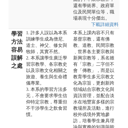
還有學術界、政府單
位及民間單位等，職
場表現十分傑出。
下載詳細資料
1. 許多人誤以為本系
本系上課內容不只有
學習
訓練學生成為僧尼、
基督宗教，還有佛
方法
道士、神父、修女與
教、道教、民間宗教
容易
牧師，其實不然。
﹑世界各主要宗教與
誤解
2. 本系讓學生廣泛學
新興宗教等，系名雖
習宗教學、各宗教史
有「宗教」二字但不
之處
以及宗教文化相關之
會「傳教」，而是以
旅遊、養生與生命禮
教育學生多元宗教文
儀專業。
化為宗旨，更創新跨
3. 本系的學習方法多
領域結合宗教文化與
元，不會要求學生信
資訊管理，並配合淡
仰特定宗教，尊重但
水在地豐富多樣的宗
不干涉學生之飲食習
教場所及活動，進行
慣。
校外或境外實地參
訪，培養學生兼具理
論與實務的知識與能