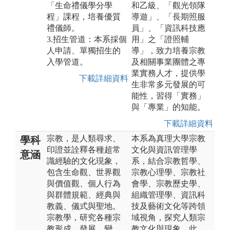
「生命禮儀學分學
和乙級、「觀光領隊
程」課程，培養優質
導遊」、「長期照服
禮儀師。
員」、「資訊科技應
3.招生管道：本系採個
用」之「證照輔
人申請、單獨招生的
導」，致力培養宗教
入學管道。
及相關事業團體之專
業實務人才，提供學
下載詳細資料
生非常多元發展的可
能性，習得「實務」
與「專業」的知能。
下載詳細資料
宗教，是人類尋求、
本系為真理大學宗教
學科
印證並詮釋各種超常
文化與資訊管理學
意涵
識經驗的文化現象，
系，結合宗教哲學、
包含生命觀、世界觀
宗教心理學、宗教社
與價值觀、個人行為
會學、宗教歷史學、
與群體規範、經典與
組織管理學、資訊科
教義、儀式與聖地。
技及藝術文化等跨領
宗教學，研究各種宗
域視角，探究人類宗
教形成、發展、變
教文化與現象。此