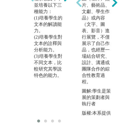
範中，學習綜
方
並培養以下三
片、藝術品、
合、分析、推
學
種能力：
文獻、學生作
理、歸納，於
化
(1)培養學生的
品）或內容
此培養學生對
調
文本的解讀能
（文字、圖
宗教哲學的抽
析
力。
表、影音）進
象思考能力。
會
(2)培養學生對
行展覽，不僅
人
文本的詮釋與
展示了自己作
思
分析能力。
品，也經歷一
藝
(3)培養學生對
場結合研究、
等
不同文本，比
設計、溝通或
存
較研究其學說
團隊合作的綜
文
特色的能力。
合性教育過
化
程。
圖解:學生是策
展的策劃者與
執行者
圖
版權:本系提供