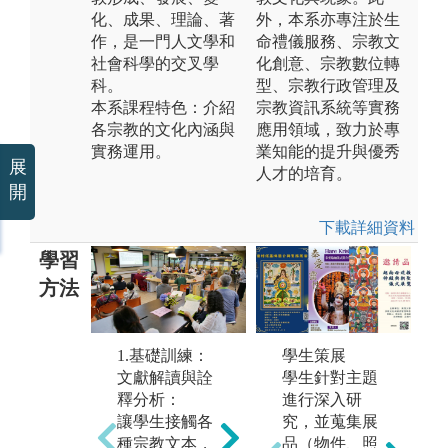
化、成果、理論、著
外，本系亦專注於生
作，是一門人文學和
命禮儀服務、宗教文
社會科學的交叉學
化創意、宗教數位轉
科。
型、宗教行政管理及
本系課程特色：介紹
宗教資訊系統等實務
各宗教的文化內涵與
應用領域，致力於專
實務運用。
業知能的提升與優秀
展
人才的培育。
開
下載詳細資料
學習
方法
2.哲學進路：
3
1.基礎訓練：
學生策展
演繹、歸納、
史
文獻解讀與詮
學生針對主題
邏輯思辯
化
釋分析：
進行深入研
讓學生於各宗
綜
讓學生接觸各
究，並蒐集展
教的教義或規
類
種宗教文本，
品（物件、照