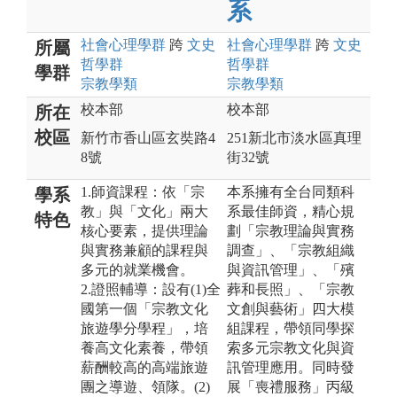
系
社會心理
學群
跨
文史
社會心理
學群
跨
文史
所屬
哲
學群
哲
學群
學群
宗教
學類
宗教
學類
校本部
校本部
所在
校區
新竹市香山區玄奘路4
251新北市淡水區真理
8號
街32號
1.師資課程：依「宗
本系擁有全台同類科
學系
教」與「文化」兩大
系最佳師資，精心規
特色
核心要素，提供理論
劃「宗教理論與實務
與實務兼顧的課程與
調查」、「宗教組織
多元的就業機會。
與資訊管理」、「殯
2.證照輔導：設有(1)全
葬和長照」、「宗教
國第一個「宗教文化
文創與藝術」四大模
旅遊學分學程」，培
組課程，帶領同學探
養高文化素養，帶領
索多元宗教文化與資
薪酬較高的高端旅遊
訊管理應用。同時發
團之導遊、領隊。(2)
展「喪禮服務」丙級