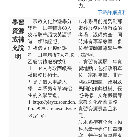
力。
下載詳細資料
1. 宗教文化旅遊學分
1. 本系目前是勞動部
學習
學程，11年輔導63人
喪葬服務丙級證照的
資源
次考取華語或英語導
考場，設備齊全，同
或補
遊、領隊證照。
時擁有專業教室，多
充說
2. 禮儀文化模組課
位禮儀師輔導學生考
程，11年培養7人考取
取證照。
明
乙級喪禮服務技術
2. 實習資源歷：年實
士，34人考取丙級喪
習地點，包括政府單
禮服務技術士。
位、宗教團體、非營
3. 除了個人申請入
利組織團體、政府及
學，本系另有單獨招
民間的殯葬機構、長
生的入學管道。
照機構、文創機構等
4. https://player.soundon.
宗教文化產業實務，
fm/p/928campus/episode
實習資源豐富且多
s/Qy5nj5
元。
3. 本系擁有全台同類
科系最佳專任師資陣
容，兼任師資專長有