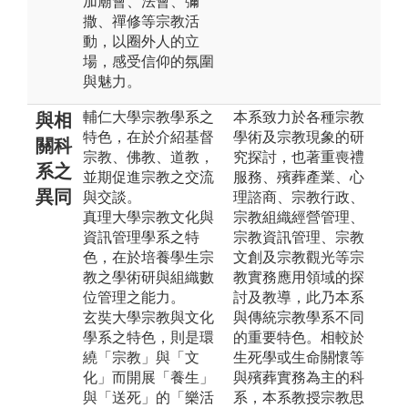
加廟會、法會、彌
撒、禪修等宗教活
動，以圈外人的立
場，感受信仰的氛圍
與魅力。
輔仁大學宗教學系之
本系致力於各種宗教
與相
特色，在於介紹基督
學術及宗教現象的研
關科
宗教、佛教、道教，
究探討，也著重喪禮
系之
並期促進宗教之交流
服務、殯葬產業、心
異同
與交談。
理諮商、宗教行政、
真理大學宗教文化與
宗教組織經營管理、
資訊管理學系之特
宗教資訊管理、宗教
色，在於培養學生宗
文創及宗教觀光等宗
教之學術研與組織數
教實務應用領域的探
位管理之能力。
討及教導，此乃本系
玄奘大學宗教與文化
與傳統宗教學系不同
學系之特色，則是環
的重要特色。相較於
繞「宗教」與「文
生死學或生命關懷等
化」而開展「養生」
與殯葬實務為主的科
與「送死」的「樂活
系，本系教授宗教思