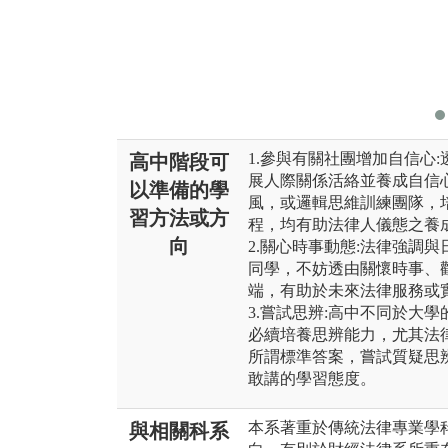
1.參與有關社團增加自信心
高中階段可
展人際關係活絡並養成自信
以準備的學
風，或邏輯思維訓練團隊，
習方法或方
程，均有助法律人儀態之養
向
2.關心時事動態:法律強調
同學，不妨透由關懷時事、
端，有助於未來法律服務或
3.嘗試思辨:高中不同於大
必續培養思辨能力，尤其法
所謂標準答案，嘗試質疑思
敢講的學習態度。
本系著重於傳統法律專業學
與相關科系