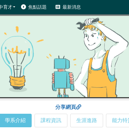
中育才
焦點話題
最新消息
分享網頁
學系介紹
課程資訊
生涯進路
能力特