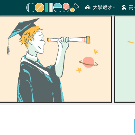
大學選才
高
ColleGo! 大學選才與高中育才輔助系統