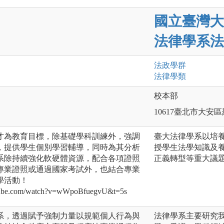
國立臺灣大
法律學系法
法政
學群
法律
學類
校本部
10617臺北市大安
才為教育目標，除基礎學科訓練外，強調
臺大法律學系以培
，提供學生個別學習輔導，同時為其分析
授學生法學知識及
系除持續強化軟硬體資源，配合各項證照
正義轉型等重大議
專業證照或通過國家考試外，也結合專業
學活動！
be.com/watch?v=wWpoBfuegvU&t=5s
系，透過賦予強制力量以規範個人行為與
法律學系主要研究