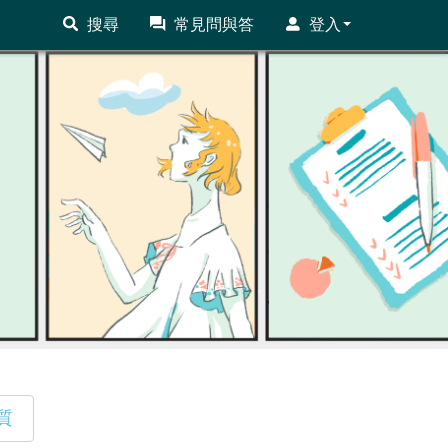
搜尋
常見問與答
登入
質