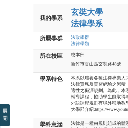
玄奘大學
我的學系
法律學系
法政
學群
所屬學群
法律
學類
校本部
所在校區
新竹市香山區玄奘路48號
本系以培養各種法律專業人
學系特色
法律實務及實習經驗之累積
適性之職涯規劃。為此，本
輔導課程，協助學生能取得
外語課程規劃有境外移地教
大學部介紹:https://www.youtu
展
開
法律是一種由規則組成的體
學科意涵