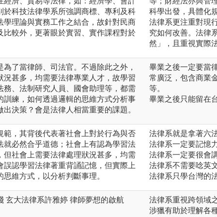
在經濟、貿易等法律，如：經濟學、會計
等；財經法亦與管
別於科技法律學系所強調商標、專利及科
科學出發，具體化
法學理論與實務工作之結合，故針對民商
法律系更注重對現
及比較外，更著眼於實習、實作課程對於
究如何改善。法律
然」，且重視實際
是為了當律師、司法官。不過除此之外，
畢業之後一定要當
狀況甚多，均需要法律專業人才，故學習
常廣泛，包含商業
法務、法制研究人員、國會助理等，都需
等。
的訓練，如何透過邏輯的思維方式分析事
畢業之後只能留在
做出決策？會是法律人相當重要的課題。
規範，其背後代表著社會上對於行為與否
法律系就是拿著六
法就必然合乎道德；社會上有認為學習法
法律系一定要記憶
，但社會上需要法律處理狀況甚多，均需
法律系一定要很會
會誤認學習法律著重背誦記憶，但實際上
法律系不需要唸英
的思維方式，以分析判斷事理。
法律系只學台灣的
 玄大法律系許雅婷 律師夢想的啟航
法律系重視跨領域
涉獵有助於理解各