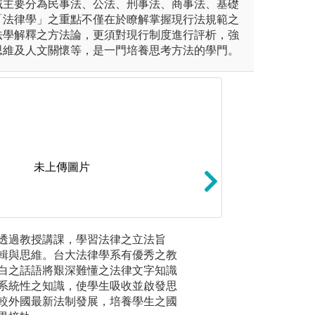
域主要分為民事法、公法、刑事法、商事法、基礎
「法律學」之重點不僅在於瞭解掌握現行法規範之
法學解釋之方法論，更須對現行制度進行評析，強
思維及人文關懷等，是一門培養思考方法的學門。
未上傳圖片
具體個案之脈絡進行解析，並
3.實習與實作：
透過教授講課，學習法律之立法旨
閱讀教材
，以釐清思考與處理流程。
實習方案（至律師
輯與思維。台大法律學系有優秀之教
其內涵。
助基金會等機構實
白之話語將艱深難懂之法律文字知識
導同學自
之能力。
系統性之知識，使學生吸收並啟發思
較外國最新法制發展，培養學生之國