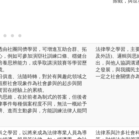
際觀，與世
:透由社團同儕學習，可增進互助合群、拓
法律學之學習，主
心，例如可參加演辯社訓練口條、穩健台
及外語)、邏輯與
培養思辨能力，或爭取講演競賽等學習歷
出，與他人協調溝
成。
之發展，與我國民
與日俱進、法隨時轉，對於有興趣此領域之
一定之社會關懷亦
觀察社會現象作為社會參與的起步與開
實習在經驗上的累積。
學的思維，在於前者為制式的答案，但後者
律事件每種個案程度不同，無法一概給予
辨、進而主動參與，方能訓練法律人能問
科之學習，以將來成為法律專業人員為導
法律系與許多社會