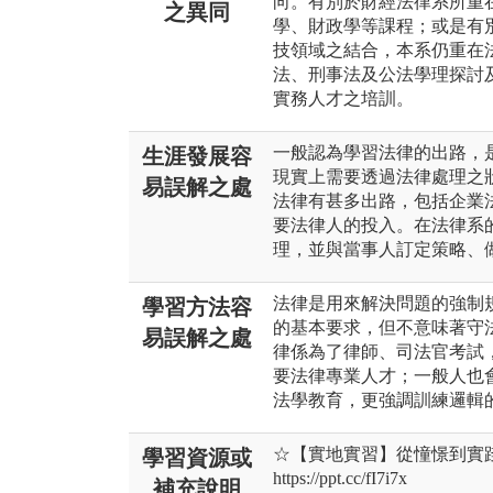
向。有別於財經法律系所重
之異同
學、財政學等課程；或是有
技領域之結合，本系仍重在
法、刑事法及公法學理探討
實務人才之培訓。
一般認為學習法律的出路，
生涯發展容
現實上需要透過法律處理之
易誤解之處
法律有甚多出路，包括企業
要法律人的投入。在法律系
理，並與當事人訂定策略、
法律是用來解決問題的強制
學習方法容
的基本要求，但不意味著守
易誤解之處
律係為了律師、司法官考試
要法律專業人才；一般人也
法學教育，更強調訓練邏輯
☆【實地實習】從憧憬到實踐
學習資源或
https://ppt.cc/fI7i7x
補充說明