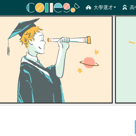
大學選才
高
ColleGo! 大學選才與高中育才輔助系統