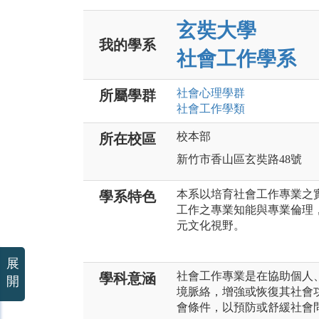
玄奘大學
我的學系
社會工作學系
社會心理
學群
所屬學群
社會工作
學類
校本部
所在校區
新竹市香山區玄奘路48號
本系以培育社會工作專業之
學系特色
工作之專業知能與專業倫理
元文化視野。
展
社會工作專業是在協助個人
學科意涵
開
境脈絡，增強或恢復其社會
會條件，以預防或舒緩社會