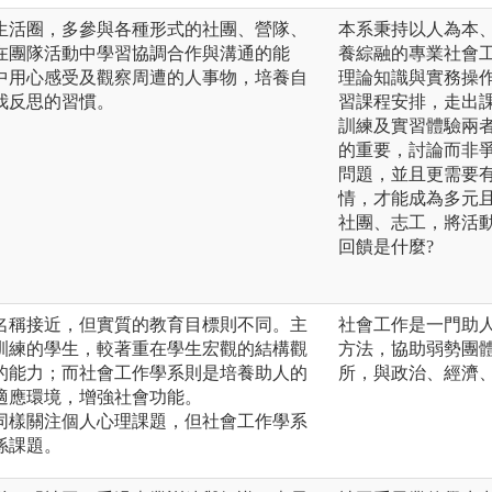
生活圈，多參與各種形式的社團、營隊、
本系秉持以人為本
在團隊活動中學習協調合作與溝通的能
養綜融的專業社會
中用心感受及觀察周遭的人事物，培養自
理論知識與實務操
我反思的習慣。
習課程安排，走出
訓練及實習體驗兩
的重要，討論而非
問題，並且更需要
情，才能成為多元
社團、志工，將活
回饋是什麼?
系名稱接近，但實質的教育目標則不同。主
社會工作是一門助
訓練的學生，較著重在學生宏觀的結構觀
方法，協助弱勢團
的能力；而社會工作學系則是培養助人的
所，與政治、經濟
適應環境，增強社會功能。
系同樣關注個人心理課題，但社會工作學系
係課題。