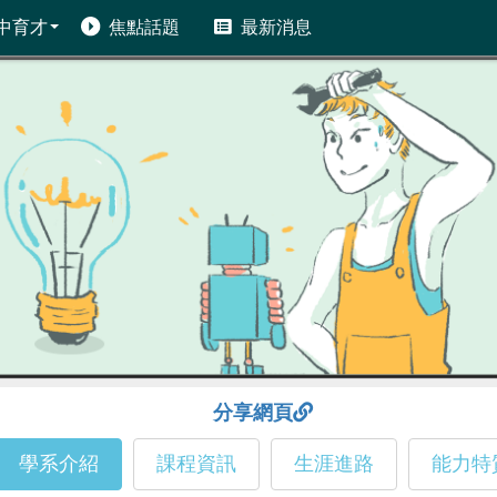
中育才
焦點話題
最新消息
分享網頁
學系介紹
課程資訊
生涯進路
能力特