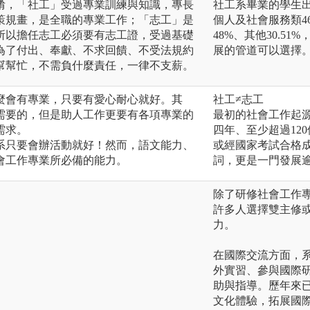
淆，「社工」受過專業訓練與知識，專長
社工系畢業的學生
策規畫，是全職的專業工作；「志工」是
個人及社會服務類46
所以擔任志工必須要有志工證，受過基礎
48%、其他30.
為了付出、奉獻、不求回饋、不受法規約
展的管道可以選擇
幫幫忙，不需負什麼責任，一律不支薪。
麼會有專業，只要有愛心耐心就好。其
社工≠志工
需要的，但是助人工作更要有各項專業的
最初的社會工作起源
需求。
四年、至少超過12
系只要會辦活動就好！然而，語文能力、
或經國家考試合格
會工作專業所必備的能力。
詞，更是一門發展
除了研修社會工作
許多人選擇雙主修
力。
在國際交流方面，
外實習、參與國際
助與指導。歷年來
文化體驗，拓展國