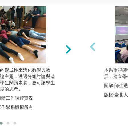
的形成性來活化教學與教
反思寫作：反思是
本系重視師
論主題，透過分組討論與遊
為知識的行動過程
展，建立學
學生閱讀素養，更可讓學生
用反思寫作，強調
圖解:師生
度的思考。
識的過程，藉由實
版權:臺北
現專業發展。
團體工作課程實況
圖解:學生進行小組
工作學系版權所有
版權:玄奘大學社