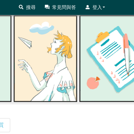
搜尋
常見問與答
登入
質