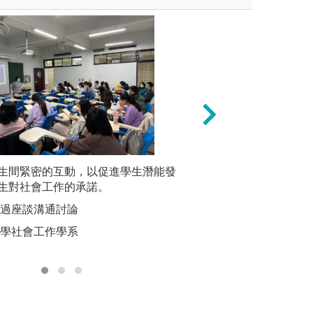
指個人經過深思熟慮將經驗化
生間緊密的互動，以促進學生潛能發
專業實作演練：為
在社工專
，本系教師在學習方法上常採
生對社會工作的承諾。
各種應用技巧，系
實習之服
學習是透過轉變經驗以產生知
景，讓學生在練習
進專業的
透過座談溝通討論
踐與反思的不斷循環，才會出
專業技巧，加強學
圖解:專業
大學社會工作學系
圖解:玄奘大學專
版權:臺北
討論
版權:玄奘大學社
會工作學系版權所有