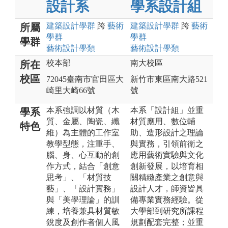
設計系
學系設計組
建築設計
學群
跨
藝術
建築設計
學群
跨
藝術
所屬
學群
學群
學群
藝術設計
學類
藝術設計
學類
校本部
南大校區
所在
校區
72045臺南市官田區大
新竹市東區南大路521
崎里大崎66號
號
本系強調以材質（木
本系「設計組」並重
學系
質、金屬、陶瓷、纖
材質應用、數位輔
特色
維）為主體的工作室
助、造形設計之理論
教學型態，注重手、
與實務，引領前衛之
腦、身、心互動的創
應用藝術實驗與文化
作方式，結合「創意
創新發展，以培育相
思考」、「材質技
關精緻產業之創意與
藝」、「設計實務」
設計人才，師資皆具
與「美學理論」的訓
備專業實務經驗。從
練，培養兼具材質敏
大學部到研究所課程
銳度及創作者個人風
規劃配套完整；並重