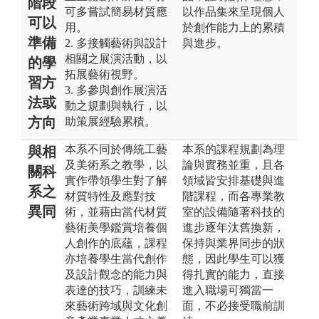
階段
可多嘗試簡易材質應
以作品集來呈現個人
可以
用。
於創作能力上的累積
準備
2. 多接觸藝術與設計
與進步。
相關之展演活動，以
的學
拓展藝術視野。
習方
3. 多參與創作展演活
法或
動之規劃與執行，以
方向
助策展經驗累積。
本系不同於傳統工藝
本系的課程規劃為理
與相
及美術系之教學，以
論與實務並重，且各
關科
實作帶領學生對了解
領域皆安排基礎與進
系之
材質特性及應對技
階課程，而各專業教
異同
術，並藉由當代材質
室的設備隨著科技的
藝術美學鑑賞培養個
進步逐年汰舊換新，
人創作的底蘊，課程
保持與業界同步的狀
亦培養學生當代創作
態，因此學生可以獲
及設計觀念的能力與
得扎實的能力，直接
表達的技巧，訓練未
進入職場可獨當一
來藝術跨域與文化創
面，不必接受職前訓