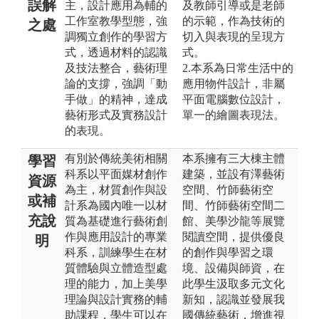
誤解
主，設計應用為輔的
及教師引導或是老師
工作室教學型態，強
的示範，作為技術的
之處
調獨立創作的學習方
切入與表現的呈現方
式，透過材料的認識
式。
及技法整合，藝術理
2.本系為日常生活中的
論的支撐，強調「動
應用物件設計，非屬
手做」的精神，達成
平面電腦數位設計，
藝術形式及實務設計
單一的繪圖表現法。
的表現。
有別於傳統美術相關
本系擁有三大棟主體
學習
科系以平面媒材創作
建築，並設有澤藝術
資源
為主，材質創作與設
空間、竹師藝術空
或補
計系為國內唯一以材
間、竹師藝術空間二
充說
質為基礎進行藝術創
館、美學沙龍等展覽
作與應用設計的專業
閱讀空間，提供優良
明
科系，訓練學生在材
的創作與學習之環
質體驗與立體造型處
境、設備與師資，在
理的能力，加上美學
此學生汲取多元文化
理論與設計實務的輔
新知，認識並發展我
助課程，學生可以在
國傳統藝術，增進視