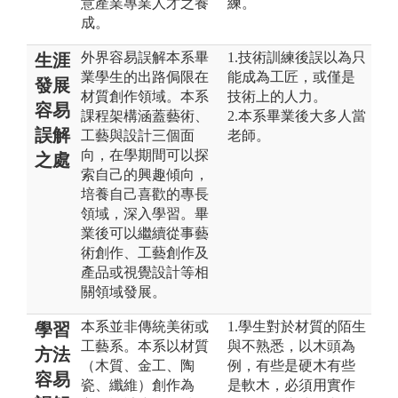
意產業專業人才之養
練。
成。
外界容易誤解本系畢
1.技術訓練後誤以為只
生涯
業學生的出路侷限在
能成為工匠，或僅是
發展
材質創作領域。本系
技術上的人力。
容易
課程架構涵蓋藝術、
2.本系畢業後大多人當
誤解
工藝與設計三個面
老師。
向，在學期間可以探
之處
索自己的興趣傾向，
培養自己喜歡的專長
領域，深入學習。畢
業後可以繼續從事藝
術創作、工藝創作及
產品或視覺設計等相
關領域發展。
本系並非傳統美術或
1.學生對於材質的陌生
學習
工藝系。本系以材質
與不熟悉，以木頭為
方法
（木質、金工、陶
例，有些是硬木有些
容易
瓷、纖維）創作為
是軟木，必須用實作