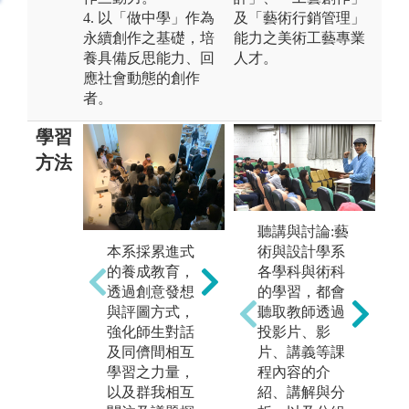
4. 以「做中學」作為
及「藝術行銷管理」
永續創作之基礎，培
能力之美術工藝專業
養具備反思能力、回
人才。
應社會動態的創作
者。
學習
方法
聽講與討論:藝
本
本系規劃專業
本系採累進式
術與設計學系
級
且完善的工作
的養成教育，
各學科與術科
礎
室設備與空
透過創意發想
的學習，都會
課
間，工作室課
與評圖方式，
聽取教師透過
務
程培養學生具
強化師生對話
投影片、影
銜
備敏銳之材質
及同儕間相互
片、講義等課
階
感受與知覺能
學習之力量，
程內容的介
課
力，在手與材
以及群我相互
紹、講解與分
專