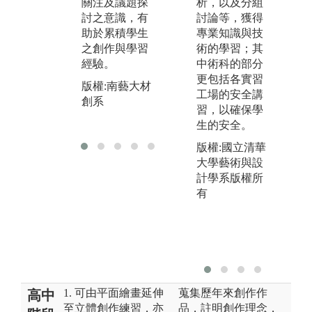
質互動的學習
關注及議題探
析，以及分組
步
過程，探索材
討之意識，有
討論等，獲得
量
質潛在的能量
助於累積學生
專業知識與技
業
與可塑性。
之創作與學習
術的學習；其
整
經驗。
中術科的部分
過
版權:南藝大材
更包括各實習
演
創系
版權:南藝大材
工場的安全講
創系
版
習，以確保學
創
生的安全。
版權:國立清華
大學藝術與設
計學系版權所
有
1. 可由平面繪畫延伸
蒐集歷年來創作作
高中
至立體創作練習，亦
品，註明創作理念，