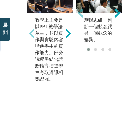
本系在技術培
本
養上的學習包
教學上主要是
邏輯思維：判
援
括軟體、硬體
展
以PBL教學法
斷一個觀念跟
人
以及韌體。大
開
為主，並以實
另一個觀念的
則
一以學習C語
作與實驗內容
差異。
於
言為入門，再
增進學生的實
實
學習物件導向
作能力。部分
論
程式語言C+
課程另結合證
解
+與JAVA。另
照輔導增進學
備
外再人工智慧
生考取資訊相
A
相關課程會學
關證照。
莓
習Python語
V
言，學習機器
o
學習相關應
器
用。在硬體方
擷
面會學習硬體
U
描述Verilog語
等
言，作為未來
費
FPGA、電路