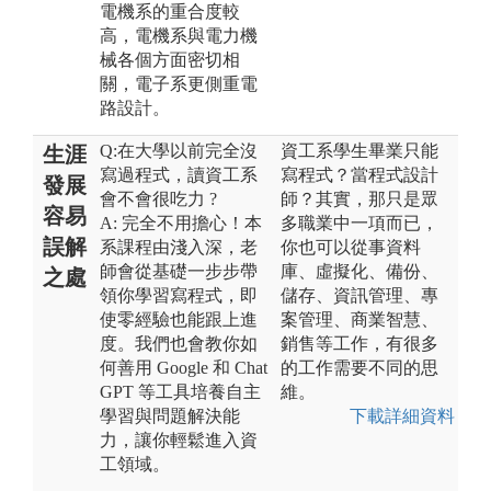
電機系的重合度較
高，電機系與電力機
械各個方面密切相
關，電子系更側重電
路設計。
Q:在大學以前完全沒
資工系學生畢業只能
生涯
寫過程式，讀資工系
寫程式？當程式設計
發展
會不會很吃力 ?
師？其實，那只是眾
容易
A: 完全不用擔心！本
多職業中一項而已，
誤解
系課程由淺入深，老
你也可以從事資料
師會從基礎一步步帶
庫、虛擬化、備份、
之處
領你學習寫程式，即
儲存、資訊管理、專
使零經驗也能跟上進
案管理、商業智慧、
度。我們也會教你如
銷售等工作，有很多
何善用 Google 和 Chat
的工作需要不同的思
GPT 等工具培養自主
維。
學習與問題解決能
下載詳細資料
力，讓你輕鬆進入資
工領域。