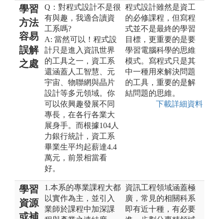
Q：對程式設計不是很
程式設計雖然是資工
學習
有與趣，我適合讀資
的必修課程，但寫程
方法
工系嗎?
式並不是最終的學習
容易
A: 當然可以！程式設
目標，更重要的是要
誤解
計只是進入資訊世界
學習電腦科學的思維
的工具之一，資工系
模式。寫程式只是其
之處
還涵蓋人工智慧、元
中一種用來解決問題
宇宙、物聯網與晶片
的工具，重要的是解
設計等多元領域。你
結問題的思維。
可以依興趣發展不同
下載詳細資料
專長，在各行各業大
展身手。而根據104人
力銀行統計，資工系
畢業生平均起薪達4.4
萬元，前景相當看
好。
1.本系的專業課程大都
資訊工程領域涵蓋極
學習
以實作為主，並引入
廣，常見的相關科系
資源
業師於課程中加深課
即有近十種，有必要
或補