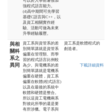
可以於入學前暑假加
強程式語言能力。
(4)高中期間可先學習
基礎C語言與C++，以
及資工相關實作經
驗、活動可做為未來
升學經驗履歷。
資工系與資管系的差
資工系是軟體程式的
與相
別簡單講就是資管系
創造者。
關科
偏重在管理類、而學
系之
習的程式語言比例較
異同
為少。與電機系的差
下載詳細資料
別簡單講就是電機系
偏重在硬體，資工系
偏重在軟體(程式語言)
以及在最後的系統中
軟體和硬體是整合。
所以這資工電機兩系
對彼此所學的還是要
有所涉獵。電子系與