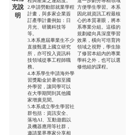
程與產業之連結度。
進一步劃分專精領域
充說
2.申請勞動部就業學程
方便學生學習。本系
計畫，與多家企業簽
因此就資訊工程最核
明
訂產學計畫例如：日
心的本質著眼，將本
月光、研騰科技等
系專業分組。這樣的
等。
規劃縱向具深度學習
3.本系應屆畢業生不少
效果，橫向可培育跨
直接甄選上國立研究
領域之視野，學生除
所，亦可投入資訊科
了修習本組內的專業
技領域從事工程師職
學科之外，也可以選
務。
修他組的課程。
4.本系學生申請海外學
習獎勵金於暑假至國
外學習，讓同學可以
在大學期間到其他國
家增廣見聞。
5.本系成立學生學習社
群包括：資訊安全、
落地AI、互動遊戲以
及機器應用等社群，
邀請業界專家分享相