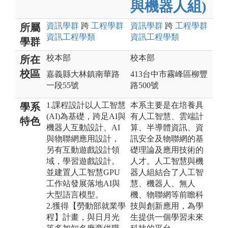
與機器人組)
資訊
學群
跨
工程
學群
資訊
學群
跨
工程
學群
所屬
資訊工程
學類
資訊工程
學類
學群
校本部
校本部
所在
校區
嘉義縣大林鎮南華路
413台中市霧峰區柳豐
一段55號
路500號
1.課程設計以人工智慧
本系主要是在培養具
學系
(AI)為基礎，跨足AI與
有人工智慧、雲端計
特色
機器人互動設計、AI
算、半導體資訊、資
與物聯網應用設計，
訊安全及物聯網的基
另有互動遊戲設計領
礎理論及應用技術的
域，學習遊戲設計。
人才。人工智慧與機
並建置人工智慧GPU
器人組結合了人工智
工作站發展落地AI與
慧、機器人、無人
大型語言模型。
機、物聯網等前瞻科
2.獲得【勞動部就業學
技與創新應用，為學
程】計畫，與日月光
生提供一個學習未來