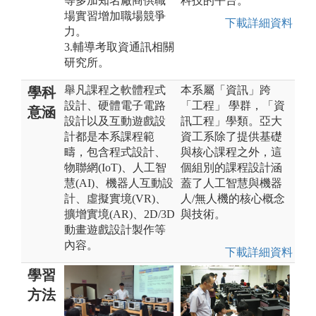
等多加知名廠商供職
科技的平台。
場實習增加職場競爭
下載詳細資料
力。
3.輔導考取資通訊相關
研究所。
舉凡課程之軟體程式
本系屬「資訊」跨
學科
設計、硬體電子電路
「工程」 學群，「資
意涵
設計以及互動遊戲設
訊工程」學類。亞大
計都是本系課程範
資工系除了提供基礎
疇，包含程式設計、
與核心課程之外，這
物聯網(IoT)、人工智
個組別的課程設計涵
慧(AI)、機器人互動設
蓋了人工智慧與機器
計、虛擬實境(VR)、
人/無人機的核心概念
擴增實境(AR)、2D/3D
與技術。
動畫遊戲設計製作等
內容。
下載詳細資料
學習
方法