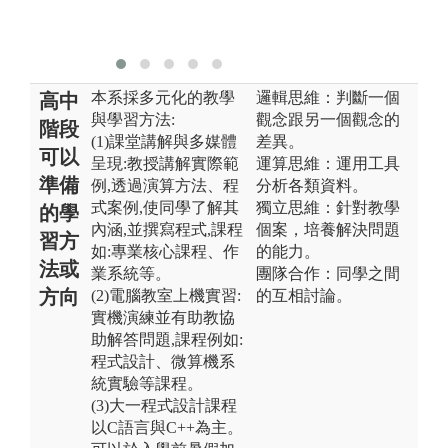
具
設計相關課程
用
之使用。
本系採多元化的教學
邏輯思維：判斷一個
高中
與學習方法:
觀念跟另一個觀念的
階段
(1)課堂講解與多媒體
差異。
可以
呈現:教授講解實際範
運算思維：運用工具
準備
例,透過演算方法、程
分析各類資料。
式案例,使同學了解其
獨立思維：針對教學
的學
內涵,並撰寫程式,課程
個案，培養解決問題
習方
如:專業核心課程、作
的能力。
法或
業系統等。
團隊合作：同學之間
方向
(2)電腦教室上機實習:
的互相討論。
實機演練並有助教協
助解答問題,課程例如:
程式設計、微算機系
統實驗等課程。
(3)大一程式設計課程
以C語言與C++為主。