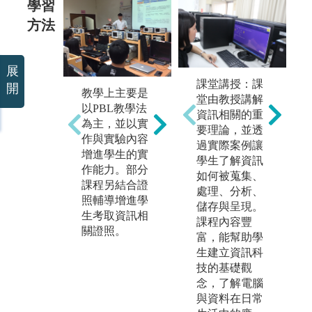
學習
方法
展
本系在技術培
課堂講授：課
本
開
養上的學習包
教學上主要是
堂由教授講解
援
括軟體、硬體
以PBL教學法
資訊相關的重
人
以及韌體。大
為主，並以實
要理論，並透
則
一以學習C語
作與實驗內容
過實際案例讓
於
言為入門，再
增進學生的實
學生了解資訊
實
學習物件導向
作能力。部分
如何被蒐集、
論
程式語言C+
課程另結合證
處理、分析、
解
+與JAVA。另
照輔導增進學
儲存與呈現。
備
外再人工智慧
生考取資訊相
課程內容豐
A
相關課程會學
關證照。
富，能幫助學
莓
習Python語
生建立資訊科
V
言，學習機器
技的基礎觀
o
學習相關應
念，了解電腦
器
用。在硬體方
與資料在日常
擷
面會學習硬體