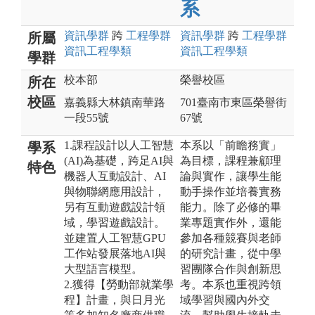
系
資訊
學群
跨
工程
學群
資訊
學群
跨
工程
學群
所屬
資訊工程
學類
資訊工程
學類
學群
校本部
榮譽校區
所在
校區
嘉義縣大林鎮南華路
701臺南市東區榮譽街
一段55號
67號
1.課程設計以人工智慧
本系以「前瞻務實」
學系
(AI)為基礎，跨足AI與
為目標，課程兼顧理
特色
機器人互動設計、AI
論與實作，讓學生能
與物聯網應用設計，
動手操作並培養實務
另有互動遊戲設計領
能力。除了必修的畢
域，學習遊戲設計。
業專題實作外，還能
並建置人工智慧GPU
參加各種競賽與老師
工作站發展落地AI與
的研究計畫，從中學
大型語言模型。
習團隊合作與創新思
2.獲得【勞動部就業學
考。本系也重視跨領
程】計畫，與日月光
域學習與國內外交