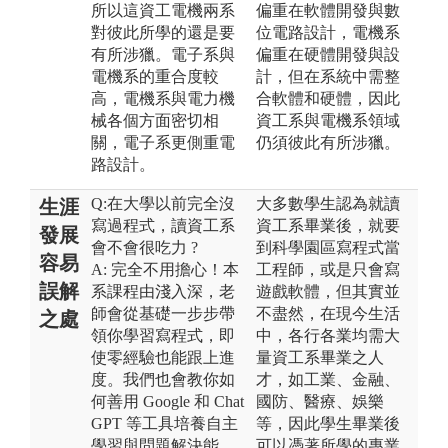
所以這資工電機兩系
偏重在軟體開發與數
對彼此所學的還是要
位電路設計，電機系
有所涉獵。電子系與
偏重在硬體開發與設
電機系的重合度較
計，但在系統中需整
高，電機系與電力機
合軟體和硬體，因此
械各個方面密切相
資工系與電機系領域
關，電子系更側重電
仍須彼此有所涉獵。
路設計。
Q:在大學以前完全沒
大多數學生認為就讀
生涯
寫過程式，讀資工系
資工系畢業後，就要
發展
會不會很吃力 ?
到科學園區寫程式當
容易
A: 完全不用擔心！本
工程師，或是只會寫
誤解
系課程由淺入深，老
遊戲軟體，但其實並
師會從基礎一步步帶
不盡然，在現今生活
之處
領你學習寫程式，即
中，各行各業均需大
使零經驗也能跟上進
量資工系畢業之人
度。我們也會教你如
才，如工業、金融、
何善用 Google 和 Chat
國防、醫療、娛樂
GPT 等工具培養自主
等，因此學生畢業後
學習與問題解決能
可以憑著所學的專業