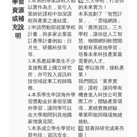
1.本系的專業課程大都
1️⃣ 三大學程，打造你
學習
以實作為主，並引入
的未來實力！
資源
業師於課程中加深課
本系規劃了「智慧計
或補
程與產業之連結度。
算」、「雲端網路」
充說
2.申請勞動部就業學程
與「應用資訊」三大
計畫，與多家企業簽
學程，讓你從人工智
明
訂產學計畫例如：日
慧、物聯網到軟體開
月光、研騰科技等
發都有系統地學習，
等。
培養未來科技產業最
3.本系應屆畢業生不少
需要的人才。
直接甄選上國立研究
2️⃣ 學以致用，接軌產
所，亦可投入資訊科
業！
技領域從事工程師職
我們開設「業界實
務。
習」課程，讓同學有
4.本系學生申請海外學
機會進入科技公司實
習獎勵金於暑假至國
際工作，體驗產業環
外學習，讓同學可以
境，累積實務經驗，
在大學期間到其他國
畢業即能與職場無縫
家增廣見聞。
接軌。
5.本系成立學生學習社
3️⃣ 競賽與研究成果亮
群包括：資訊安全、
眼！