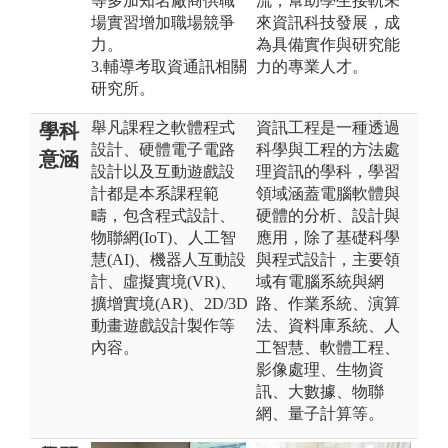
等多加知名廠商供職
流，幫助學生接軌未
場實習增加職場競爭
來資訊科技發展，成
力。
為具備實作與研究能
3.輔導考取資通訊相關
力的專業人才。
研究所。
舉凡課程之軟體程式
資訊工程是一種透過
學科
設計、硬體電子電路
科學與工程的方法處
意涵
設計以及互動遊戲設
理資訊的學科，學習
計都是本系課程範
領域涵蓋電腦軟體與
疇，包含程式設計、
硬體的分析、設計與
物聯網(IoT)、人工智
應用，除了基礎科學
慧(AI)、機器人互動設
與程式設計，主要領
計、虛擬實境(VR)、
域有電腦系統與網
擴增實境(AR)、2D/3D
路、作業系統、演算
動畫遊戲設計製作等
法、資料庫系統、人
內容。
工智慧、軟體工程、
影像處理、生物資
訊、大數據、物聯
網、量子計算等。