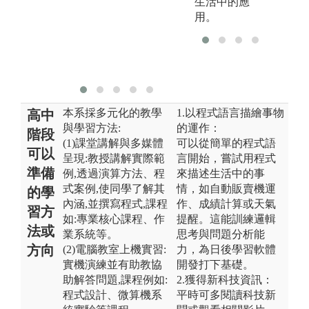
生活中的應
U
描述Verilog語
用。
等
言，作為未來
費
FPGA、電路
具
設計相關課程
用
之使用。
本系採多元化的教學
1.以程式語言描繪事物
高中
與學習方法:
的運作：
階段
(1)課堂講解與多媒體
可以從簡單的程式語
可以
呈現:教授講解實際範
言開始，嘗試用程式
準備
例,透過演算方法、程
來描述生活中的事
式案例,使同學了解其
情，如自動販賣機運
的學
內涵,並撰寫程式,課程
作、成績計算或天氣
習方
如:專業核心課程、作
提醒。這能訓練邏輯
法或
業系統等。
思考與問題分析能
方向
(2)電腦教室上機實習:
力，為日後學習軟體
實機演練並有助教協
開發打下基礎。
助解答問題,課程例如:
2.獲得新科技資訊：
程式設計、微算機系
平時可多閱讀科技新