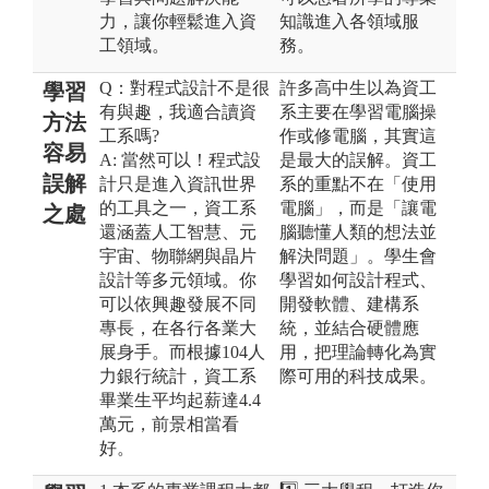
力，讓你輕鬆進入資
知識進入各領域服
工領域。
務。
Q：對程式設計不是很
許多高中生以為資工
學習
有與趣，我適合讀資
系主要在學習電腦操
方法
工系嗎?
作或修電腦，其實這
容易
A: 當然可以！程式設
是最大的誤解。資工
誤解
計只是進入資訊世界
系的重點不在「使用
的工具之一，資工系
電腦」，而是「讓電
之處
還涵蓋人工智慧、元
腦聽懂人類的想法並
宇宙、物聯網與晶片
解決問題」。學生會
設計等多元領域。你
學習如何設計程式、
可以依興趣發展不同
開發軟體、建構系
專長，在各行各業大
統，並結合硬體應
展身手。而根據104人
用，把理論轉化為實
力銀行統計，資工系
際可用的科技成果。
畢業生平均起薪達4.4
萬元，前景相當看
好。