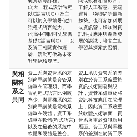
統實驗等課程。
聞或觀看相關影片，
(3)大一程式設計課程
了解人工智慧、雲端
以C語言與C++為主。
運算、物聯網等最新
可以於入學前暑假加
趨勢。也可參加科展
強程式語言能力。
或資訊營，增加對資
(4)高中期間可先學習
訊科技應用與產業發
基礎C語言與C++，以
展的認識，培養主動
及資工相關實作經
學習與探索的習慣。
驗、活動可做為未來
升學經驗履歷。
資工系與資管系的差
資工系與資管系的差
與相
別簡單講就是資管系
別在於資工系偏重於
關科
偏重在管理類、而學
資訊技術開發與設
系之
習的程式語言比例較
計，資管系偏重於將
異同
為少。與電機系的差
資訊科技應用在管理
別簡單講就是電機系
上，因此資工系著重
偏重在硬體，資工系
於軟體技術層面，資
偏重在軟體(程式語言)
管系著重於資訊應用
以及在最後的系統中
層面。資工系與電機
軟體和硬體是整合。
系的差別在於資工系