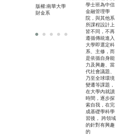
實
版權:南華大學
學士班為中信
版權:南華大學
版
財金系
金融管理學
財金系
財
院，與其他系
所課程設計上
皆不同，不再
遵循傳統進入
大學即選定科
系、主修，而
是依循自身能
力及興趣、當
代社會議題、
乃至全球環境
變遷等課題，
在大學內就讀
時間，逐步探
索自我，在完
成基礎學科學
習後， 跨領域
的針對有興趣
的