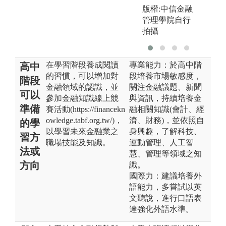
版權:中信金融
管理學院自行
拍攝
在學習階段養成閱讀
專業能力：於高中階
高中
的習慣，可以增加對
段培養市場敏感度，
階段
金融領域的認識，並
關注金融議題、新聞
可以
參加金融知識線上競
與資訊，持續培養金
準備
賽活動(https://financekn
融相關知識(會計、經
owledge.tabf.org.tw/)，
濟、財務)，並依照自
的學
以學習未來金融業之
身興趣，了解科技、
習方
職場技能及知識。
運動管理、人工智
法或
慧、管理等領域之知
方向
識。
國際力：建議培養外
語能力，多嘗試以英
文聽說，進行口語表
達強化外語水準。