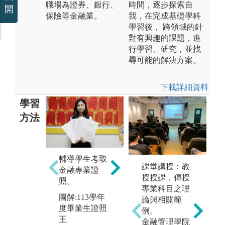
職場為證券、銀行、
時間，逐步探索自
開
保險等金融業。
我，在完成基礎學科
學習後， 跨領域的針
對有興趣的課題，進
行學習、研究，並找
尋可能的解決方案。
下載詳細資料
學習
方法
輔導學生考取
暑
課堂講授：教
舉辦企業參
金融專業證
至
授授課，傳授
訪，提升學生
照。
體
專業科目之理
學習熱誠。
圖解:113學年
經
論與相關範
圖解:台北金融
度畢業生證照
例。
圖
科技展
王
金融管理學院