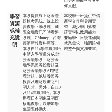
自身所學能對社會有
何貢獻。
本系提供線上財金證
本校學士班提供中信
學習
照模考系統、線上投
產學合作與暑期實
資源
資教學互動系統、國
習，減少學用落差，
或補
際金融資訊即時看盤
落實學以致用能力，
充說
系統、CMoney、台灣
兼顧學生日後進修與
經濟新報資料庫等。
就業需求，強調跨領
明
本系自114學年度開始
域整合與實務並重。
申請入學管道分成:財
務金融學系、財務金
融學系證券投資組及
財務金融學系AI智慧
理財組，以培養證券
投資及理財規畫之相
關人才。另外，自113
及114年度開始，本系
辦理日本關東及關西
移地教學，以增加學
生國際移動力。