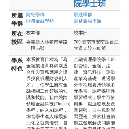
院學士班
財經
學群
財經
學群
所屬
財務金融
學類
財務金融
學類
學群
校本部
校本部
所在
校區
嘉義縣大林鎮南華路
709 臺南市安南區台江
一段55號
大道 3 段 600 號
本系教育目標為「為
金融管理學院學士班
學系
金融業培育具備溝通
以管理、金融、法
特色
合作與實務應用之證
律、資訊科技、運動
券投資或理財規劃人
產業為基礎，透過學
才」，使學生擁有金
分學程培養跨領域多
融相關工作領域的知
元學習。課程採彈性
識和技能。藉由院跨
學習模式，學生可依
領域金融科技(Fintech)
興趣、職涯發展及產
學程，納入AI課程，
業趨勢，自主規劃學
增進學生進入職場多
習歷程，探索社會議
元化之就業優勢。暑
題並發展解決問題能