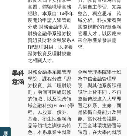
假及大四下安排學生
力。教育目標為培育
實習，體驗職場實務
具備自主學習、知識
經驗。本系自114學年
整合、獨立思考、跨
度開始申請入學管道
域分析、科技素養與
分成:財務金融學系、
國際視野的智慧金融
財務金融學系證券投
管理人才，以因應未
資組及財務金融學系A
來金融產業發展需
I智慧理財組，以培養
求。
證券投資及理財規畫
之相關人才。
財務金融學系屬管理
金融管理學院學士班
學科
學院，課程分成「證
為中信金融管理學
意涵
券投資」與「理財規
院，與其他系所課程
劃」兩個可跨組選修
設計上皆不同，不再
的領域，以及院跨領
遵循傳統進入大學即
域金融科技(Fintech)學
選定科系、主修，而
程。以股票、債券、
是依循自身能力及興
基金、衍生性金融商
趣、當代社會議題、
品等領域之訓練為特
乃至全球環境變遷等
色，本系畢業生就業
課題，在大學內就讀
展