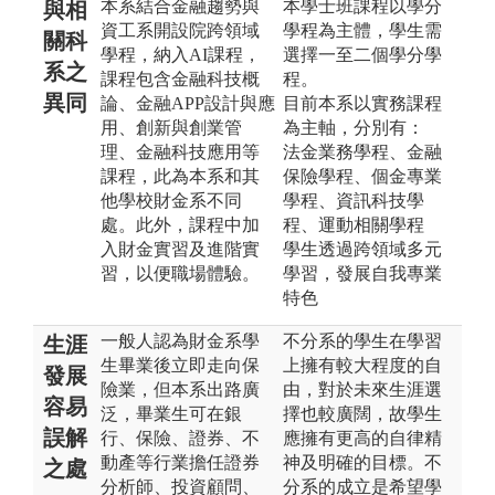
本系結合金融趨勢與
本學士班課程以學分
與相
資工系開設院跨領域
學程為主體，學生需
關科
學程，納入AI課程，
選擇一至二個學分學
系之
課程包含金融科技概
程。
異同
論、金融APP設計與應
目前本系以實務課程
用、創新與創業管
為主軸，分別有：
理、金融科技應用等
法金業務學程、金融
課程，此為本系和其
保險學程、個金專業
他學校財金系不同
學程、資訊科技學
處。此外，課程中加
程、運動相關學程
入財金實習及進階實
學生透過跨領域多元
習，以便職場體驗。
學習，發展自我專業
特色
一般人認為財金系學
不分系的學生在學習
生涯
生畢業後立即走向保
上擁有較大程度的自
發展
險業，但本系出路廣
由，對於未來生涯選
容易
泛，畢業生可在銀
擇也較廣闊，故學生
誤解
行、保險、證券、不
應擁有更高的自律精
動產等行業擔任證券
神及明確的目標。不
之處
分析師、投資顧問、
分系的成立是希望學