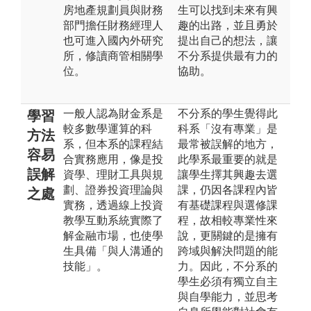
房地產規劃員與財務
生可以找到未來有興
部門擔任財務經理人
趣的出路，並且勇於
也可進入國內外研究
提出自己的想法，讓
所，修讀商管相關學
不分系提供最有力的
位。
協助。
一般人認為財金系是
不分系的學生覺得此
學習
較多數學運算的科
科系「沒有專業」是
方法
系，但本系的課程結
最常被誤解的地方，
容易
合實務應用，像是投
此學系最重要的就是
誤解
資學、理財工具與規
讓學生擇其興趣去選
劃、證券投資理論與
課，仍因各課程內皆
之處
實務，透過線上投資
有基礎課程與選修課
教學互動系統實際了
程，故相較專業性來
解金融市場，也使學
說，更關鍵的是擁有
生具備「與人溝通的
跨域與解決問題的能
技能」。
力。因此，不分系的
學生必須有獨立自主
與自學能力，並思考