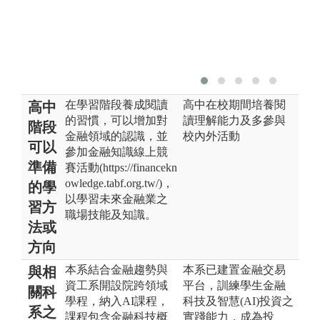
在學習階段養成閱讀
高中在校期間培養閱
高中
的習慣，可以增加對
讀理解能力及多參與
階段
金融領域的認識，並
校內外活動
可以
參加金融知識線上競
準備
賽活動(https://financekn
owledge.tabf.org.tw/)，
的學
以學習未來金融業之
習方
職場技能及知識。
法或
方向
本系結合金融趨勢與
本系已建置金融交易
與相
資工系開設院跨領域
平台，訓練學生金融
關科
學程，納入AI課程，
科技及智慧(AI)投資之
系之
課程包含金融科技概
實踐能力，成為投