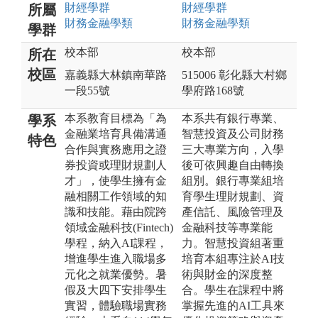
財經
學群
財經
學群
所屬
財務金融
學類
財務金融
學類
學群
校本部
校本部
所在
校區
嘉義縣大林鎮南華路
515006 彰化縣大村鄉
一段55號
學府路168號
本系教育目標為「為
本系共有銀行專業、
學系
金融業培育具備溝通
智慧投資及公司財務
特色
合作與實務應用之證
三大專業方向，入學
券投資或理財規劃人
後可依興趣自由轉換
才」，使學生擁有金
組別。銀行專業組培
融相關工作領域的知
育學生理財規劃、資
識和技能。藉由院跨
產信託、風險管理及
領域金融科技(Fintech)
金融科技等專業能
學程，納入AI課程，
力。智慧投資組著重
增進學生進入職場多
培育本組專注於AI技
元化之就業優勢。暑
術與財金的深度整
假及大四下安排學生
合。學生在課程中將
實習，體驗職場實務
掌握先進的AI工具來