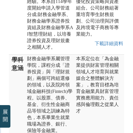
經驗。本系自114學年
優化投資策略與資產
度開始申請入學管道
組合。公司財務組著
分成:財務金融學系、
重培育學生財務規
財務金融學系證券投
劃、公司治理與評價
資組及財務金融學系A
及跨境電子商務等專
I智慧理財組，以培養
業能力。
證券投資及理財規畫
下載詳細資料
之相關人才。
財務金融學系屬管理
本系定位在「為金融
學科
學院，課程分成「證
業提供財富管理相關
意涵
券投資」與「理財規
領域人才培育與就業
劃」兩個可跨組選修
媒合之整體解決方
的領域，以及院跨領
案」，教育目標為培
域金融科技(Fintech)學
育金融業具財富管理
程。以股票、債券、
實務應用能力、責任
基金、衍生性金融商
感與倫理觀之從業人
品等領域之訓練為特
才
展
色，本系畢業生就業
開
職場為證券、銀行、
保險等金融業。