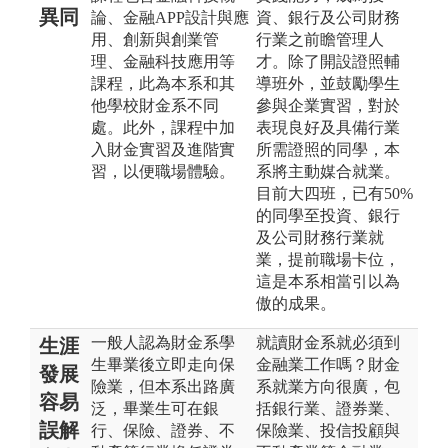
異同
論、金融APP設計與應
資、銀行及公司財務
用、創新與創業管
行業之前瞻管理人
理、金融科技應用等
才。除了開設證照輔
課程，此為本系和其
導班外，並鼓勵學生
他學校財金系不同
參與企業實習，對於
處。此外，課程中加
表現良好及具備行業
入財金實習及進階實
所需證照的同學，本
習，以便職場體驗。
系將主動媒合就業。
目前大四班，已有50%
的同學至投資、銀行
及公司財務行業就
業，提前職場卡位，
這是本系相當引以為
傲的成果。
一般人認為財金系學
就讀財金系就必須到
生涯
生畢業後立即走向保
金融業工作嗎？財金
發展
險業，但本系出路廣
系就業方向很廣，包
容易
泛，畢業生可在銀
括銀行業、證券業、
誤解
行、保險、證券、不
保險業、投信投顧與