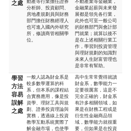
動產等行業擔任證券
不動產業等金融業，
之處
分析師、投資顧問、
金融業起薪與未來發
房地產規劃員與財務
展都是領先各行業，
部門擔任財務經理人
此外也可至一般公司
也可進入國內外研究
的財務部門與會計部
所，修讀商管相關學
門就業；就算以後不
位。
是在上述相關行業工
作，學習到投資管理
與理財規劃的知識對
未來人生財富管理也
是非常有幫助。
一般人認為財金系是
高中生常常覺得就讀
學習
較多數學運算的科
財金系，數學能力一
方法
系，但本系的課程結
定要很厲害，這是不
容易
合實務應用，像是投
完全正確的，財金系
誤解
資學、理財工具與規
有許多相關領域，如
劃、證券投資理論與
果是在財務工程或是
之處
實務，透過線上投資
衍生性金融商品領
教學互動系統實際了
域，數學能力就很重
解金融市場，也使學
要，但如果是在投資