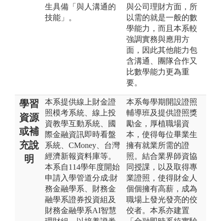
生具備「與人溝通的
與公司理財方面，所
技能」。
以需的就是一般的數
學能力，而且本系較
強調實務與應用方
面，因此其他能力包
含溝通、團隊合作又
比數學能力更為重
要。
本系提供線上財金證
本系每學期開設證照
學習
照模考系統、線上投
輔導班及提供證照獎
資源
資教學互動系統、國
勵金，厚植職場資
或補
際金融資訊即時看盤
本，使得每位畢業生
充說
系統、CMoney、台灣
擁有就業所需的證
經濟新報資料庫等。
照。結合業界師資協
明
本系自114學年度開始
同授課，以及取得專
申請入學管道分成:財
業證照，使得財金人
務金融學系、財務金
個個擁有高薪，成為
融學系證券投資組及
職場上發光發亮的佼
財務金融學系AI智慧
佼者。本系亦建置