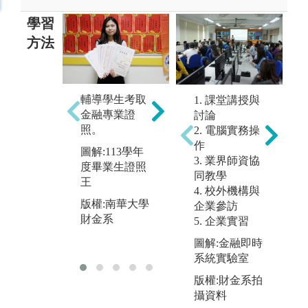
學習
方法
輔導學生考取
1. 課堂講授與
暑
舉辦企業參
金融專業證
討論
至
訪，提升學生
照。
2. 電腦實務操
體
學習熱誠。
作
圖解:113學年
經
3. 業界師資協
圖解:台北金融
度畢業生證照
同教學
圖
科技展
王
4. 校外機構與
實
版權:南華大學
版權:南華大學
企業參訪
版
財金系
財金系
5. 企業實習
財
圖解:金融即時
系統實驗室
版權:財金系拍
攝資料