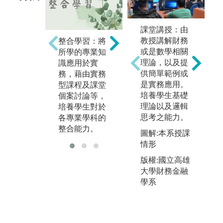
課堂講授：由
教授講解財務
整合學習：將
國際觀與外語
數
或是數學相關
所學的專業知
學習：透過多
用
理論，以及提
識應用於實
元性的課程設
析
供簡單範例或
務，藉由實務
計搭配原文書
資
是實務應用。
型課程及課堂
籍，培養學生
資
培養學生基礎
個案討論等，
的國際觀與外
較
理論以及邏輯
培養學生對於
語學習能力。
用
思考之能力。
各專業學科的
整合能力。
圖解:本系授課
情形
版權:國立高雄
大學財務金融
學系