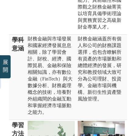
能力、具前瞻性和國
際觀之財務金融菁英
以培育具備學術理論
與實務實習之高級新
財金專業人才。
財務金融與市場發展
財務金融涵蓋所有個
學科
和國家經濟發展息息
人和公司的財務課題
意涵
相關，除了學習會
選擇，也包含瞭解所
計、財稅、經濟、國
有資產的市場脈動和
展
際貿易、金融和保險
總體經濟的發展，研
開
相關知識，亦有數位
究和教授領域大致可
金融（FinTech）與大
分為公司理財、投資
數據分析、財務處理
學、金融市場與機
概念的技術，培養對
構、新衍生性資產暨
外組織間的金融互動
風險管理。
和掌握經濟市場脈動
之能力。
學習
方法