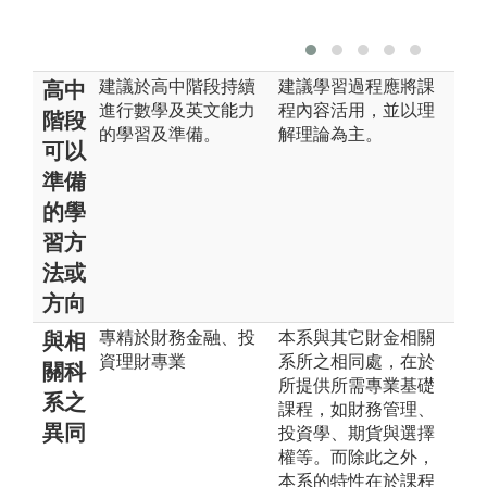
建議於高中階段持續
建議學習過程應將課
高中
進行數學及英文能力
程內容活用，並以理
階段
的學習及準備。
解理論為主。
可以
準備
的學
習方
法或
方向
專精於財務金融、投
本系與其它財金相關
與相
資理財專業
系所之相同處，在於
關科
所提供所需專業基礎
系之
課程，如財務管理、
異同
投資學、期貨與選擇
權等。而除此之外，
本系的特性在於課程