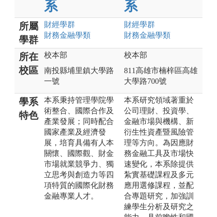
系
系
財經
學群
財經
學群
所屬
財務金融
學類
財務金融
學類
學群
校本部
校本部
所在
校區
南投縣埔里鎮大學路
811高雄市楠梓區高雄
一號
大學路700號
本系秉持管理學院學
本系研究領域著重於
學系
術整合、國際合作及
公司理財、投資學、
特色
產業發展；同時配合
金融市場與機構、新
國家產業及經濟發
衍生性資產暨風險管
展，培育具備有人本
理等方向。為因應財
關懷、國際觀、財金
務金融工具及市場快
市場就業競爭力、獨
速變化，本系除提供
立思考與創造力等四
紮實基礎課程及多元
項特質的國際化財務
應用選修課程，並配
金融專業人才。
合專題研究，加強訓
練學生分析及研究之