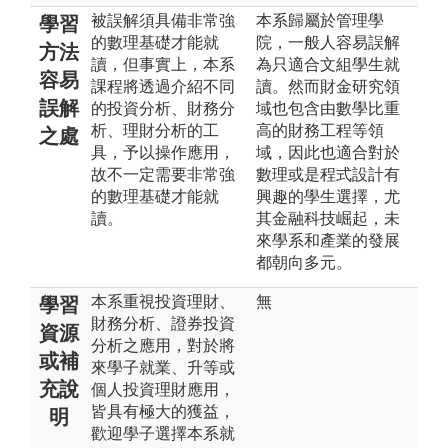
被誤解須具備非常強
本系歸屬於管理學
學習
的數理基礎才能就
院，一般人容易誤解
方法
讀，但事實上，本系
為只適合文組學生就
容易
課程將透過介紹不同
讀。然而財金研究領
誤解
的投資分析、財務分
域也包含由數學比重
析、理財分析的工
高的財務工程等領
之處
具，予以操作應用，
域，因此也適合對於
故不一定需要非常強
數理或是程式設計有
的數理基礎才能就
興趣的學生選擇，尤
讀。
其金融科技崛起，未
來學系和產業的發展
都朝向多元。
本系重視投資理財、
無
學習
財務分析、證券投資
資源
分析之應用，對於將
或補
來學子就業、升等或
充說
個人投資理財應用，
皆具有極大的獲益，
明
歡迎學子選擇本系就