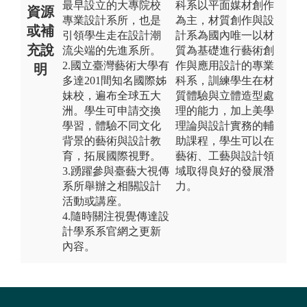
最早設立的大專院校
科系以平面媒材創作
資源
專業設計系所，也是
為主，材質創作與設
或補
引領學生走在設計潮
計系為國內唯一以材
充說
流尖端的先進系所。
質為基礎進行藝術創
2.國立臺灣藝術大學有
作與應用設計的專業
明
多達201間知名國際姊
科系，訓練學生在材
妹校，遍布全球五大
質體驗與立體造型處
洲。學生可申請交換
理的能力，加上美學
學習，體驗不同文化
理論與設計實務的輔
背景的藝術與設計教
助課程，學生可以在
育，拓展國際視野。
藝術、工藝與設計領
3.踴躍參與臺藝大視傳
域取得良好的發展潛
系所舉辦之相關設計
力。
活動或講座。
4.隨時關注視覺傳達設
計學系系官網之更新
內容。