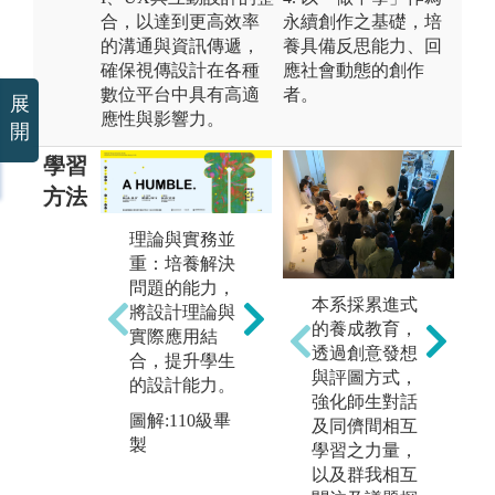
合，以達到更高效率
永續創作之基礎，培
的溝通與資訊傳遞，
養具備反思能力、回
確保視傳設計在各種
應社會動態的創作
數位平台中具有高適
者。
展
應性與影響力。
開
學習
方法
理論與實務並
重：培養解決
問題的能力，
邏
專題實作：主
本系採累進式
將設計理論與
過
題式設計訓
的養成教育，
實際應用結
發
練，培養跨域
透過創意發想
合，提升學生
強
設計專案的能
與評圖方式，
的設計能力。
與
力，讓學生在
強化師生對話
力
實作中學習。
圖解:110級畢
及同儕間相互
製
圖
學習之力量，
圖解:110級畢
製「
以及群我相互
製「潛臺詞」