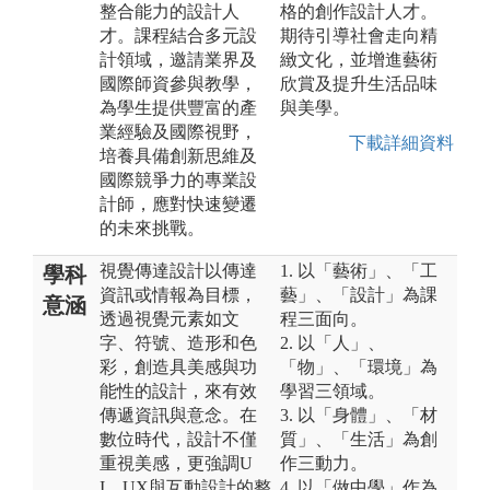
整合能力的設計人
格的創作設計人才。
才。課程結合多元設
期待引導社會走向精
計領域，邀請業界及
緻文化，並增進藝術
國際師資參與教學，
欣賞及提升生活品味
為學生提供豐富的產
與美學。
業經驗及國際視野，
下載詳細資料
培養具備創新思維及
國際競爭力的專業設
計師，應對快速變遷
的未來挑戰。
視覺傳達設計以傳達
1. 以「藝術」、「工
學科
資訊或情報為目標，
藝」、「設計」為課
意涵
透過視覺元素如文
程三面向。
字、符號、造形和色
2. 以「人」、
彩，創造具美感與功
「物」、「環境」為
能性的設計，來有效
學習三領域。
傳遞資訊與意念。在
3. 以「身體」、「材
數位時代，設計不僅
質」、「生活」為創
重視美感，更強調U
作三動力。
I、UX與互動設計的整
4. 以「做中學」作為