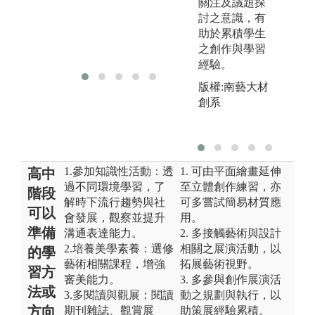
針
關注及議題探
討之意識，有
助於累積學生
之創作與學習
經驗。
版權:南藝大材
創系
1.參加知識性活動：透
1. 可由平面繪畫延伸
高中
過不同環境學習，了
至立體創作練習，亦
階段
解時下流行趨勢與社
可多嘗試簡易材質應
可以
會發展，觀察並提升
用。
準備
溝通表達能力。
2. 多接觸藝術與設計
2.培養美學素養：選修
相關之展演活動，以
的學
藝術相關課程，增強
拓展藝術視野。
習方
審美能力。
3. 多參與創作展演活
法或
3.多閱讀與觀展：閱讀
動之規劃與執行，以
方向
期刊雜誌、觀賞展
助策展經驗累積。