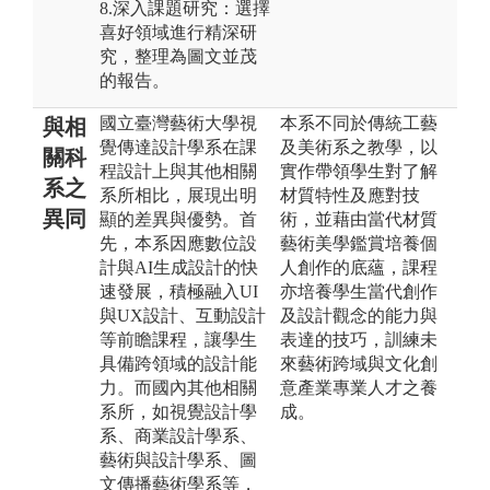
8.深入課題研究：選擇
喜好領域進行精深研
究，整理為圖文並茂
的報告。
國立臺灣藝術大學視
本系不同於傳統工藝
與相
覺傳達設計學系在課
及美術系之教學，以
關科
程設計上與其他相關
實作帶領學生對了解
系之
系所相比，展現出明
材質特性及應對技
異同
顯的差異與優勢。首
術，並藉由當代材質
先，本系因應數位設
藝術美學鑑賞培養個
計與AI生成設計的快
人創作的底蘊，課程
速發展，積極融入UI
亦培養學生當代創作
與UX設計、互動設計
及設計觀念的能力與
等前瞻課程，讓學生
表達的技巧，訓練未
具備跨領域的設計能
來藝術跨域與文化創
力。而國內其他相關
意產業專業人才之養
系所，如視覺設計學
成。
系、商業設計學系、
藝術與設計學系、圖
文傳播藝術學系等，