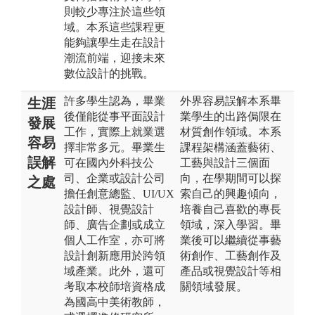
則較少專注於這些領
域。本系這些課程更
能夠讓學生走在設計
潮流前端，迎接未來
數位設計的挑戰。
許多學生認為，畢業
外界容易誤解本系畢
生涯
後僅能從事平面設計
業學生的出路侷限在
發展
工作，實際上就業選
材質創作領域。本系
容易
擇非常多元。畢業生
課程架構涵蓋藝術、
誤解
可在國內外科技公
工藝與設計三個面
司、企業或設計公司
向，在學期間可以探
之處
擔任創意總監、UI/UX
索自己的興趣傾向，
設計師、視覺設計
培養自己喜歡的專長
師、廣告企劃或成立
領域，深入學習。畢
個人工作室，亦可將
業後可以繼續從事藝
設計創新應用於跨領
術創作、工藝創作及
域產業。此外，還可
產品或視覺設計等相
考取本校師培資格成
關領域發展。
為國高中美術教師，