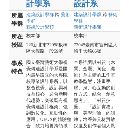
計學系
設計系
建築設計
學群
跨
藝術
建築設計
學群
跨
藝術
所屬
學群
學群
學群
藝術設計
學類
藝術設計
學類
校本部
校本部
所在
校區
220新北市22058板橋
72045臺南市官田區大
區大觀路一段59號
崎里大崎66號
國立臺灣藝術大學視
本系強調以材質（木
學系
覺傳達設計學系是國
質、金屬、陶瓷、纖
特色
內最早設立的大專院
維）為主體的工作室
校專業設計系所，以
教學型態，注重手、
整合視覺、設計與科
腦、身、心互動的創
技為核心，迎合新時
作方式，結合「創意
代趨勢，突破既有視
思考」、「材質技
覺傳達設計框架。強
藝」、「設計實務」
調數位化、互動性的
與「美學理論」的訓
應用，UI/UX的體驗整
練，培養兼具材質敏
合，致力培養跨領域
銳度及創作者個人風