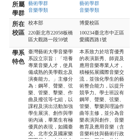
藝術
學群
藝術
學群
所屬
音樂
學類
音樂
學類
學群
校本部
博愛校區
所在
校區
220新北市22058板橋
100234臺北市中正區
區大觀路一段59號
愛國西路1號
臺灣藝術大學音樂學
本系致力於培育優秀
學系
系設立宗旨：「培養
的表演新秀、師資及
特色
專業音樂人才，使具
應用音樂專業人才，
備成熟的美學觀念及
積極拓展國際音樂交
演奏能力。」主修分
流，並強化學生的藝
為：鋼琴、聲樂、弦
術整合能力，以提升
樂、管樂、擊樂、作
競爭力。學士班設有
曲及撥弦等七組，以
鋼琴、聲樂、弦樂、
課程及演出活動加強
管樂、擊樂與理論作
學生展演、創作與學
曲等主修，並分為音
術內涵，畢業生有極
樂表演與創作、音樂
優異的表現，如國臺
教育及應用音樂（含
交、北市交及國家樂
音樂科技與藝術行政