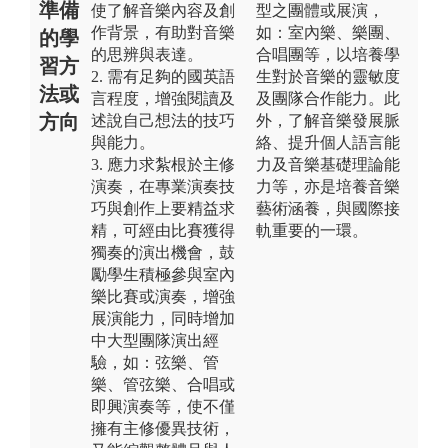
準備
使了解音樂內容及創
型之團體或展演，
作背景，有助對音樂
如：室內樂、樂團、
的學
的思辨與表達。
合唱團等，以培養學
習方
2. 需有足夠的國英語
生對於音樂的靈敏度
法或
言程度，增強閱讀及
及團隊合作能力。此
方向
述說自己想法的技巧
外，了解音樂發展脈
與能力。
絡、提升個人語言能
3. 應力求紮根於主修
力及音樂基礎理論能
演奏，在專業演奏技
力等，亦是培養音樂
巧與創作上要精益求
藝術涵養，與國際接
精，可經由比賽獲得
軌重要的一環。
獨奏的演出機會，鼓
勵學生積極參與室內
樂比賽或演奏，增強
展演能力，同時增加
中大型團隊演出經
驗，如：弦樂、管
樂、管弦樂、合唱或
即興演奏等，使不僅
擁有主修優異技術，