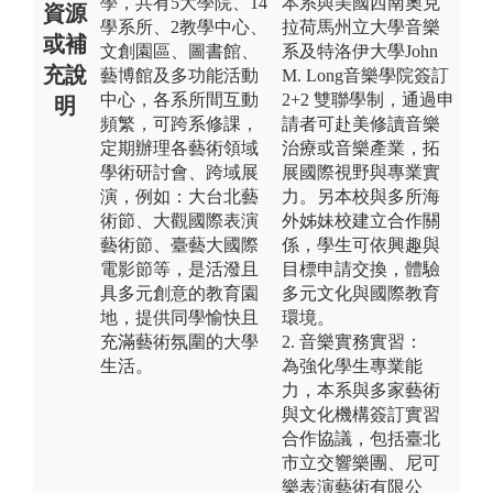
學，共有5大學院、14
本系與美國西南奧克
資源
學系所、2教學中心、
拉荷馬州立大學音樂
或補
文創園區、圖書館、
系及特洛伊大學John
充說
藝博館及多功能活動
M. Long音樂學院簽訂
中心，各系所間互動
2+2 雙聯學制，通過申
明
頻繁，可跨系修課，
請者可赴美修讀音樂
定期辦理各藝術領域
治療或音樂產業，拓
學術研討會、跨域展
展國際視野與專業實
演，例如：大台北藝
力。另本校與多所海
術節、大觀國際表演
外姊妹校建立合作關
藝術節、臺藝大國際
係，學生可依興趣與
電影節等，是活潑且
目標申請交換，體驗
具多元創意的教育園
多元文化與國際教育
地，提供同學愉快且
環境。
充滿藝術氛圍的大學
2. 音樂實務實習：
生活。
為強化學生專業能
力，本系與多家藝術
與文化機構簽訂實習
合作協議，包括臺北
市立交響樂團、尼可
樂表演藝術有限公