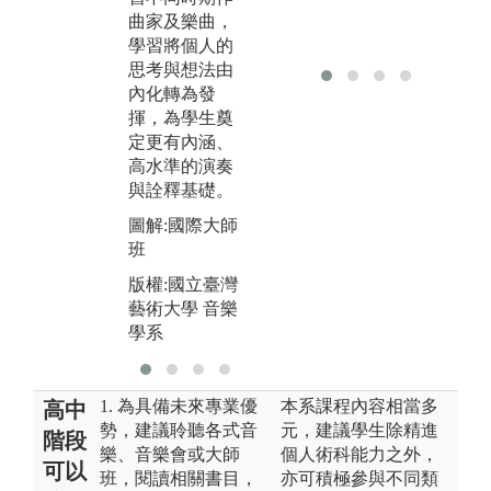
圖解:學術研討
圖
曲家及樂曲，
會
與
學習將個人的
國
版權:國立臺灣
思考與想法由
出
藝術大學 音樂
內化轉為發
學系
揮，為學生奠
版
定更有內涵、
藝
高水準的演奏
學
與詮釋基礎。
圖解:國際大師
班
版權:國立臺灣
藝術大學 音樂
學系
1. 為具備未來專業優
本系課程內容相當多
高中
勢，建議聆聽各式音
元，建議學生除精進
階段
樂、音樂會或大師
個人術科能力之外，
可以
班，閱讀相關書目，
亦可積極參與不同類