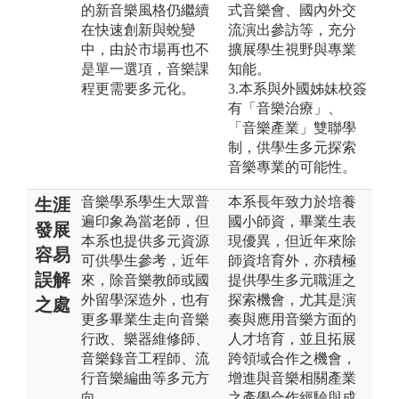
的新音樂風格仍繼續
式音樂會、國內外交
在快速創新與蛻變
流演出參訪等，充分
中，由於市場再也不
擴展學生視野與專業
是單一選項，音樂課
知能。
程更需要多元化。
3.本系與外國姊妹校簽
有「音樂治療」、
「音樂產業」雙聯學
制，供學生多元探索
音樂專業的可能性。
音樂學系學生大眾普
本系長年致力於培養
生涯
遍印象為當老師，但
國小師資，畢業生表
發展
本系也提供多元資源
現優異，但近年來除
容易
可供學生參考，近年
師資培育外，亦積極
誤解
來，除音樂教師或國
提供學生多元職涯之
外留學深造外，也有
探索機會，尤其是演
之處
更多畢業生走向音樂
奏與應用音樂方面的
行政、樂器維修師、
人才培育，並且拓展
音樂錄音工程師、流
跨領域合作之機會，
行音樂編曲等多元方
增進與音樂相關產業
向。
之產學合作經驗與成