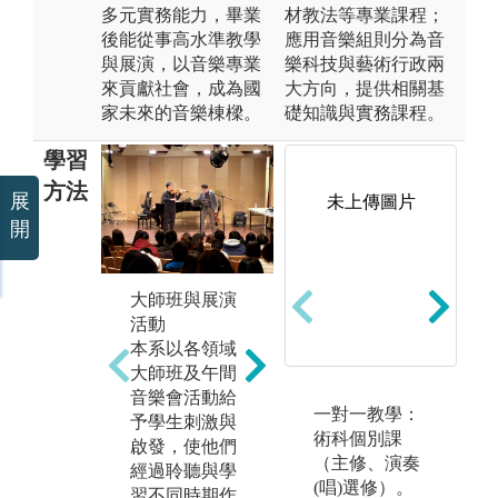
多元實務能力，畢業
材教法等專業課程；
後能從事高水準教學
應用音樂組則分為音
與展演，以音樂專業
樂科技與藝術行政兩
來貢獻社會，成為國
大方向，提供相關基
家未來的音樂棟樑。
礎知識與實務課程。
學習
方法
展
未上傳圖片
開
樂
大師班與展演
音樂專業學術
訓
活動
研究
管
本系以各領域
學生修習音樂
團
大師班及午間
史、音樂論文
團
音樂會活動給
寫作、音樂評
打
一對一教學：
予學生刺激與
論等課程，並
內
術科個別課
啟發，使他們
參與學術研討
養
（主修、演奏
經過聆聽與學
會。
奏
(唱)選修）。
習不同時期作