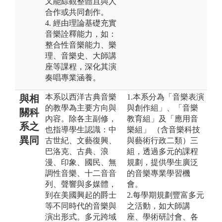
又能綜觀整體且與人
合作或共同創作。
4. 經由理論基礎充實
音樂詮釋能力，如：
整合性音樂能力、樂
理、音樂史、大師講
座等課程，深化其演
奏唱專業涵養。
本系以西洋古典音樂
1.本系分為「音樂表演
與相
的教學為主要方向與
與創作組」、「音樂
關科
內容。除各主副修，
教育組」及「應用音
系之
也指導學生認識：中
樂組」 （含音樂科技
異同
古世紀、文藝復興、
與藝術行政二類）三
巴洛克、古典、浪
組，透過多元的課程
漫、印象、國民、無
規劃，提供學生廣泛
調性音樂、十二音音
的音樂專業學習機
列、聲響與多媒體，
會。
到在美國興起的爵士
2.每學期規劃豐富多元
等不同時代的音樂與
之活動，如大師講
演出形式。多元跨域
座、學術研討會、各