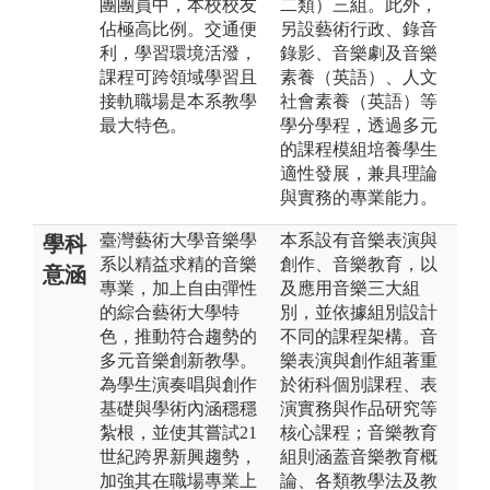
團團員中，本校校友
二類）三組。此外，
佔極高比例。交通便
另設藝術行政、錄音
利，學習環境活潑，
錄影、音樂劇及音樂
課程可跨領域學習且
素養（英語）、人文
接軌職場是本系教學
社會素養（英語）等
最大特色。
學分學程，透過多元
的課程模組培養學生
適性發展，兼具理論
與實務的專業能力。
臺灣藝術大學音樂學
本系設有音樂表演與
學科
系以精益求精的音樂
創作、音樂教育，以
意涵
專業，加上自由彈性
及應用音樂三大組
的綜合藝術大學特
別，並依據組別設計
色，推動符合趨勢的
不同的課程架構。音
多元音樂創新教學。
樂表演與創作組著重
為學生演奏唱與創作
於術科個別課程、表
基礎與學術內涵穩穩
演實務與作品研究等
紮根，並使其嘗試21
核心課程；音樂教育
世紀跨界新興趨勢，
組則涵蓋音樂教育概
加強其在職場專業上
論、各類教學法及教