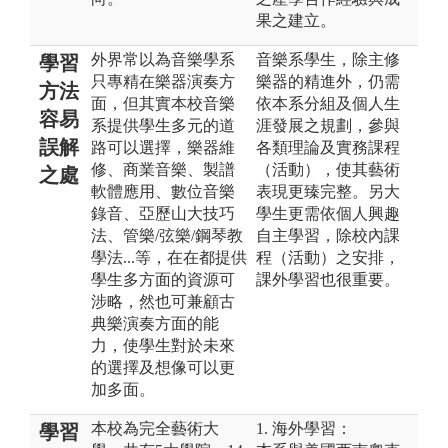
果之建立。
外界常以為音樂學系
音樂系學生，除主修
學習
只專精在樂器演奏方
樂器的精進外，仍需
方法
面，但其實本校音樂
依本系分組及個人生
容易
系提供學生多元的道
涯發展之規劃，參與
誤解
路可以選擇，樂器維
各類理論及實務課程
修、商業音樂、製譜
（活動），使其藝術
之處
軟體應用、數位音樂
表現更臻完整。另大
錄音、亞歷山大技巧
學生更需依個人興趣
法、管樂/弦樂/鋼琴教
自主學習，除校內課
學法...等，在在都提供
程（活動）之安排，
學生多方面的資源可
課外學習也很重要。
涉略，然也可兼顧古
典樂演奏方面的能
力，使學生對於未來
的選擇及想像可以更
加多面。
本校為完全藝術大
1. 海外學習：
學習