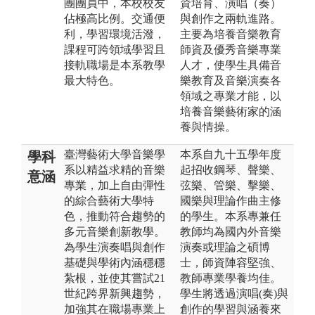
團團員中，本校校友
資培育、演唱（奏）
佔極高比例。交通便
與創作之兩軌進路。
利，學習環境活潑，
主要為培養音樂教育
課程可跨領域學習且
師資及優秀音樂專業
接軌職場是本系教學
人才，使學生具備音
最大特色。
樂教育及音樂演奏各
領域之專業才能，以
培養音樂藝術家的涵
養與情操。
臺灣藝術大學音樂學
本系自九十五學年度
學科
系以精益求精的音樂
起招收鋼琴、聲樂、
意涵
專業，加上自由彈性
弦樂、管樂、擊樂、
的綜合藝術大學特
國樂與理論作曲主修
色，推動符合趨勢的
的學生。本系專兼任
多元音樂創新教學。
教師均為國內外音樂
為學生演奏唱與創作
演奏或理論之碩博
基礎與學術內涵穩穩
士，師資陣容堅強、
紮根，並使其嘗試21
教師專業學養均佳。
世紀跨界新興趨勢，
學生將透過演唱(奏)與
加強其在職場專業上
創作的學習與涵養來