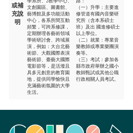
學系所、2教學中心、
路：
或補
文創園區、圖書館、
（一）升學：主要進
充說
藝博館及多功能活動
修管道有國內音樂研
中心，各系所間互動
究所（含本系碩士
明
頻繁，可跨系修課，
班）及出 國進修碩士
定期辦理各藝術領域
以上學位。
學術研討會、跨域展
（二）就業：專業音
演，例如：大台北藝
樂教師或專業樂團演
術節、大觀國際表演
奏等。
藝術節、臺藝大國際
（三）考試：參加各
電影節等，是活潑且
縣市政府舉辦之國小
具多元創意的教育園
教師甄試或其他公職
地，提供同學愉快且
行政相關人員考試。
充滿藝術氛圍的大學
生活。