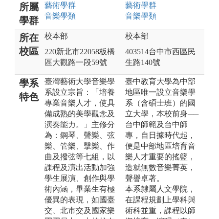
藝術
學群
藝術
學群
所屬
音樂
學類
音樂
學類
學群
校本部
校本部
所在
校區
220新北市22058板橋
403514台中市西區民
區大觀路一段59號
生路140號
臺灣藝術大學音樂學
臺中教育大學為中部
學系
系設立宗旨：「培養
地區唯一設立音樂學
特色
專業音樂人才，使具
系（含碩士班）的國
備成熟的美學觀念及
立大學，本校前身──
演奏能力。」主修分
台中師範及台中師
為：鋼琴、聲樂、弦
專，自日據時代起，
樂、管樂、擊樂、作
便是中部地區培育音
曲及撥弦等七組，以
樂人才重要的搖籃，
課程及演出活動加強
造就無數音樂菁英，
學生展演、創作與學
聲譽卓著。
術內涵，畢業生有極
本系隸屬人文學院，
優異的表現，如國臺
在課程規劃上學科與
交、北市交及國家樂
術科並重，課程以師