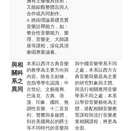
擁有主修優異技術，
又能綜觀整體且與人
合作或共同創作。
4. 經由理論基礎充實
音樂詮釋能力，如：
整合性音樂能力、樂
理、音樂史、大師講
座等課程，深化其演
奏唱專業涵養。
本系以西洋古典音樂
與中國音樂學系不同
與相
的教學為主要方向與
之處，本系以西方古
關科
內容。除各主副修，
典音樂與樂器為主要
系之
也指導學生認識：中
的研究對象與主體。
異同
古世紀、文藝復興、
與流行相關應用音樂
巴洛克、古典、浪
學系不同之處，本系
漫、印象、國民、無
以學習音樂藝術為主
調性音樂、十二音音
體，搭配相關音樂教
列、聲響與多媒體，
育課程與流行音樂產
到在美國興起的爵士
業相關課程，將更為
等不同時代的音樂與
全面。