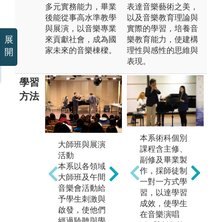
多元實務能力，畢業
表達音樂藝術之美，
後能從事高水準教學
以及音樂教育理論與
與展演，以音樂專業
實際的學習，培養音
展
來貢獻社會，成為國
樂教育能力，使建構
家未來的音樂棟樑。
理性與感性的思維與
開
表現。
學習
方法
本系術科個別
樂
大師班與展演
音樂專業學術
課程含主修、
訓
活動
研究
副修及畢業製
管
本系以各領域
學生修習音樂
作，採師徒制
團
大師班及午間
史、音樂論文
一對一方式學
團
音樂會活動給
寫作、音樂評
習，以達學習
打
予學生刺激與
論等課程，並
成效，使學生
內
啟發，使他們
參與學術研討
在音樂演唱
養
經過聆聽與學
會。