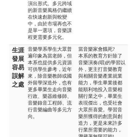
演出形式。多元跨域
的新音樂風格仍繼續
在快速創新與蛻變
中，由於市場再也不
是單一選項，音樂課
程更需要多元化。
音樂學系學生大眾普
當音樂家會餓死?
生涯
遍印象為當老師，但
本系的教育方針除了
發展
本系也提供多元資源
音樂演奏(唱)的學習以
容易
可供學生參考，近年
外，更主打音樂教育
誤解
來，除音樂教師或國
與相關音樂產業就業
外留學深造外，也有
能力，學生畢業後都
之處
更多畢業生走向音樂
能順利地投入音樂相
行政、樂器維修師、
關行業之中，畢業生
音樂錄音工程師、流
表現傑出，也受社會
行音樂編曲等多元方
大眾所喜愛。學習音
向。
樂所獲得的創意與創
造力，更是未來許多
行業所需要的能力，
潛藏著無限可能!