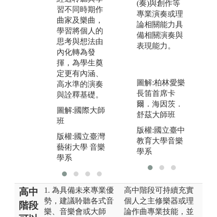
(奏)與創作等
奏
習不同時期作
專業演奏或理
圖解:學術研討
圖
曲家及樂曲，
論相關能力具
會
與
學習將個人的
備相關演奏與
國
版權:國立臺灣
思考與想法由
表現能力。
出
藝術大學 音樂
內化轉為發
學系
揮，為學生奠
版
定更有內涵、
藝
圖解:柏林愛樂
高水準的演奏
學
長笛首席卡
與詮釋基礎。
爾．海因茨．
圖解:國際大師
舒茲大師班
班
版權:國立臺中
版權:國立臺灣
教育大學音樂
藝術大學 音樂
學系
學系
1. 為具備未來專業優
高中階段可持續充實
高中
勢，建議聆聽各式音
個人之主修樂器或理
階段
樂、音樂會或大師
論作曲專業技能，並