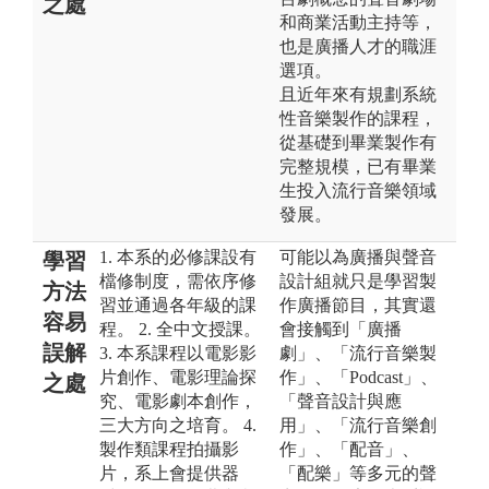
之處
和商業活動主持等，
也是廣播人才的職涯
選項。
且近年來有規劃系統
性音樂製作的課程，
從基礎到畢業製作有
完整規模，已有畢業
生投入流行音樂領域
發展。
1. 本系的必修課設有
可能以為廣播與聲音
學習
檔修制度，需依序修
設計組就只是學習製
方法
習並通過各年級的課
作廣播節目，其實還
容易
程。 2. 全中文授課。
會接觸到「廣播
誤解
3. 本系課程以電影影
劇」、「流行音樂製
片創作、電影理論探
作」、「Podcast」、
之處
究、電影劇本創作，
「聲音設計與應
三大方向之培育。 4.
用」、「流行音樂創
製作類課程拍攝影
作」、「配音」、
片，系上會提供器
「配樂」等多元的聲