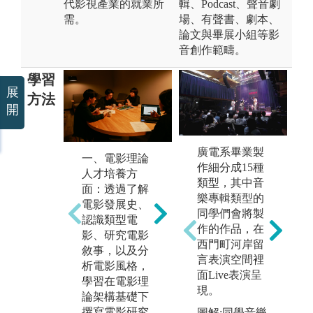
代影視產業的就業所
輯、Podcast、聲音劇
需。
場、有聲書、劇本、
論文與畢展小組等影
音創作範疇。
學習
展
方法
開
廣電系畢業製
一、電影理論
二、電影製作
三
作細分成15種
人才培養方
人才培養方
人
類型，其中音
面：透過了解
面：包含導
面
樂專輯類型的
電影發展史、
演、製片、美
光
同學們會將製
認識類型電
術等。透過了
音
作的作品，在
影、研究電影
解劇情片的電
調
西門町河岸留
敘事，以及分
影敘事手法與
透
言表演空間裡
析電影風格，
脈絡，學習導
作
面Live表演呈
學習在電影理
演方法並從實
解
現。
論架構基礎下
際的製作流程
學
擬
撰寫電影研究
中，熟悉各個
讓
圖解:同學音樂