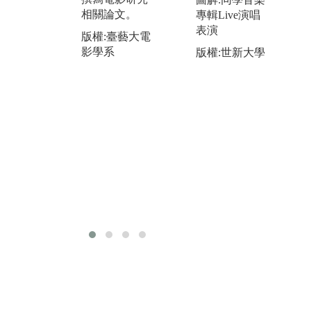
相關論文。
專業職位。另
實
專輯Live演唱
外透過紀錄片
流
表演
版權:臺藝大電
研究與賞析，
影學系
圖
版權:世新大學
使同學關注社
擬
搭
會議題。學習
版
撰寫企劃書、
影
田野調查後，
完成紀錄片的
製作流程。
圖解:攝影棚實
際拍攝
版權:臺藝大電
影學系