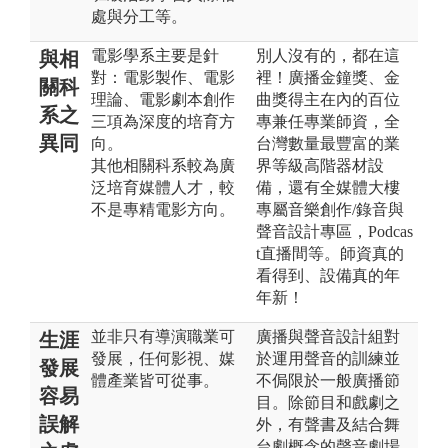
處與分工等。
電影學系主要是針
別人沒有的，都在這
與相
對：電影製作、電影
裡！廣播金鐘獎、金
關科
理論、電影劇本創作
曲獎得主在內的百位
系之
三項為深度的培育方
專兼任專業師資，全
異同
向。
台灣數量最豐富的業
其他相關科系較為廣
界等級高階器材設
泛培育媒體人才，較
備，還有全媒體大樓
不是專精電影方向。
專屬音樂創作/錄音與
聲音設計專區，Podcas
t直播間等。師資真的
看得到、設備真的年
年新！
並非只有導演職業可
廣播與聲音設計組對
生涯
發展，任何影視、媒
於運用聲音的訓練並
發展
體產業皆可從事。
不侷限於一般廣播節
容易
目。除節目和戲劇之
誤解
外，有聲書及結合舞
台劇概念的聲音劇場