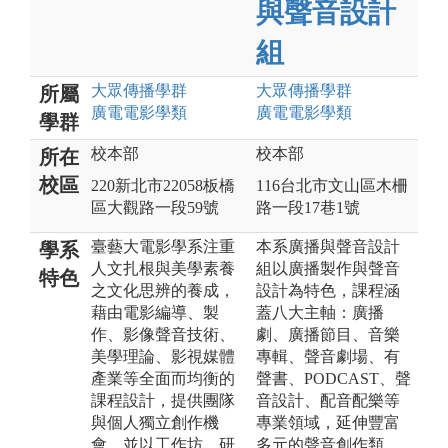
與聲音設計
組
大眾傳播
學群
大眾傳播
學群
所屬
廣電電影
學類
廣電電影
學類
學群
校本部
校本部
所在
校區
220新北市22058板橋
116台北市文山區木柵
區大觀路一段59號
路一段17巷1號
臺藝大電影學系注重
本系廣播與聲音設計
學系
人文扎根與美學素養
組以廣播製作與聲音
特色
之文化思辨的養成，
設計為特色，課程涵
藉由電影編導、製
蓋八大主軸：廣播
作、影像聲音技術、
劇、廣播節目、音樂
美學理論、影視媒體
專輯、聲音劇場、有
產業等全面而均衡的
聲書、PODCAST、聲
課程設計，提供團隊
音設計、配音配樂等
與個人獨立創作機
專業領域，延伸豐富
會。並以工作坊、研
多元的聲音創作類