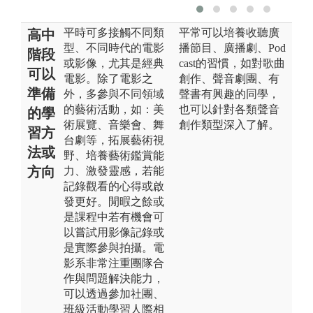
平時可多接觸不同類
平常可以培養收聽廣
高中
型、不同時代的電影
播節目、廣播劇、Pod
階段
或影像，尤其是經典
cast的習慣，如對歌曲
可以
電影。除了電影之
創作、聲音劇團、有
準備
外，多參與不同領域
聲書有興趣的同學，
的藝術活動，如：美
也可以針對各類聲音
的學
術展覽、音樂會、舞
創作類型深入了解。
習方
台劇等，拓展藝術視
法或
野、培養藝術鑑賞能
方向
力、激發靈感，若能
記錄觀看的心得或啟
發更好。閒暇之餘或
是課程中若有機會可
以嘗試用影像記錄或
是實際參與拍攝。電
影系非常注重團隊合
作與問題解決能力，
可以透過參加社團、
班級活動學習人際相