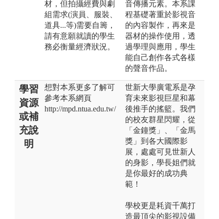
材，但拍攝經費與劇
音傳播元素。本系課
組需求(演員、服裝、
程基礎著重於影視音
道具...等)需要自籌，
的內容製作，再來是
請有意願就讀的學生
器材的操作使用，透
務必衡量經濟狀況。
過學理與應用，學生
能自己創作各式各樣
的聲音作品。
想對本系更多了解可
世新大學廣電系是孕
學習
參考本系網頁
育未來影視巨星和幕
資源
http://mpd.ntua.edu.tw/
後推手的搖籃。我們
或補
的校友群星閃耀，從
充說
「金鐘獎」、「金馬
獎」到各大國際影
明
展，處處可見世新人
的身影，學長姐們就
是你最好的成功典
範！
學校更是耗資千萬打
造最頂尖的影視設備