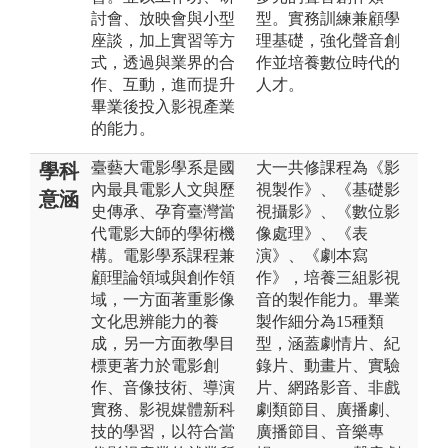
討會、放映會與小型
型。實務訓練兼顧學
座談，加上實習等方
理基礎，強化聲音創
式，透過與業界的合
作並培養數位時代的
作、互動，進而提升
人才。
畢業後投入影視產業
的能力。
臺藝大電影學系是國
大一共修課程為《影
學科
內最具電影人文與歷
視製作》、《基礎影
意涵
史傳承、孕育臺灣當
視攝影》、《數位影
代電影大師的學術機
像處理》、《表
構。電影學系課程兼
演》、《劇本寫
顧理論領域與創作領
作》，培養三組影視
域，一方面著重影像
音的製作能力。畢業
文化思辨能⼒的養
製作細分為15種類
成，另一方面教學目
型，涵蓋劇情片、紀
標更著力於電影創
錄片、動畫片、實驗
作、⾳像技術、導演
片、網路影音、非戲
實務、影視媒體新科
劇類節目、廣播劇、
技的學習，以符合當
廣播節目、音樂專