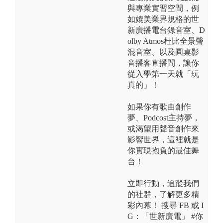
與專業實習空間，例
如媲美業界規格的世
新廣播電台錄音室、D
olby Atmos杜比全景聲
混音室、以及圓桌影
音播客直播間，讓你
從入學第一天就「玩
真的」！
如果你有歌曲創作
夢、Podcost主持夢，
或渴望用聲音創作來
影響世界，這裡就是
你實現抱負的最佳舞
台！
立即行動，追蹤我們
的社群，了解更多精
彩內幕！ 搜尋 FB 或 I
G：「世新廣電」 #你