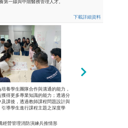
養第一線與中階醫務管理人才。
下載詳細資料
問題導向學
用知識之能
題，透過問
理與實務結
為培養學生團隊合作與溝通的能力，
圖解:問題
益獲得更多專業知識的能力；透過分
版權:長榮
中及課後，透過教師課程問題設計與
，引導學生進行課程主題之深度學
機構經營管理消防演練兵推情形