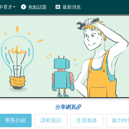
中育才
焦點話題
最新消息
分享網頁
學系介紹
課程資訊
生涯進路
能力特