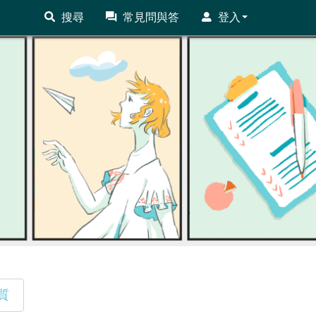
搜尋
常見問與答
登入
質