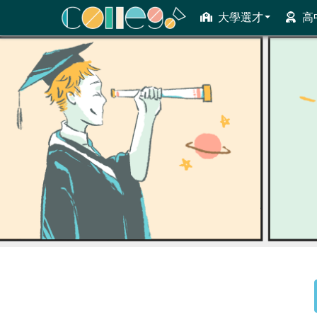
大學選才
高
ColleGo! 大學選才與高中育才輔助系統