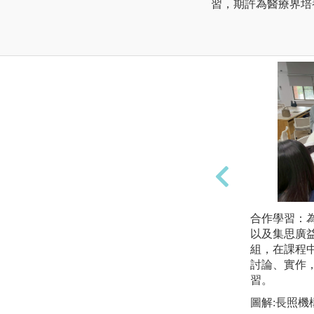
習，期許為醫療界培
合作學習：
以及集思廣
組，在課程
討論、實作
習。
圖解:長照