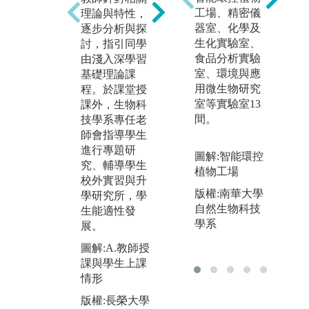
作
工場、精密儀
定相關題目，
理論與特性，
習
器室、化學及
同學分組找尋
逐步分析與探
撰
生化實驗室、
相關資料，彼
討，指引同學
向
食品分析實驗
此互相討論獲
由淺入深學習
講
室、環境與應
得共識並上台
基礎理論課
能
用微生物研究
報告分享。
程。於課堂授
室等實驗室13
課外，生物科
圖
圖解:B.學系學
間。
技學系專任老
作
生專用研究空
師會指導學生
間
版
進行專題研
圖解:智能環控
生
版權:長榮大學
究、輔導學生
植物工場
生物科技學系
校外實習與升
版權:南華大學
學研究所，學
自然生物科技
生能適性發
學系
展。
圖解:A.教師授
課與學生上課
情形
版權:長榮大學