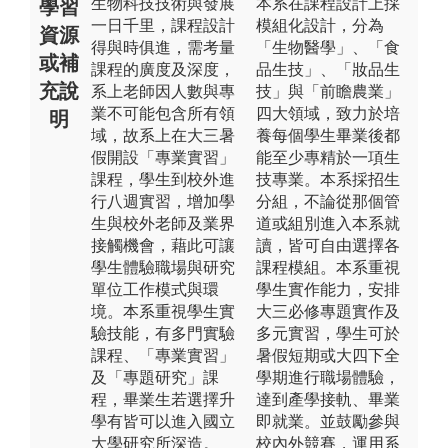
生物科技技術與發展
本系在課程設計上採
學習
一日千里，課程設計
模組化設計，分為
資源
得與時俱進，需考量
「生物醫學」、「食
或補
課程的廣度及深度，
品生技」、「妝品生
充說
系上老師因人數與專
技」與「前瞻農業」
業不可能包含所有領
四大領域，致力於培
明
域，故系上在大三暑
養每個學生畢業後都
假開設「專業實習」
能至少專精於一項生
課程，學生到校外進
技專業。本系採招生
行八週實習，增加學
分組，不論從那個管
生與校外老師及業界
道或組別進入本系就
接觸機會，藉此可讓
讀，皆可自由選擇各
學生體驗職場與研究
課程模組。本系重視
單位工作模式與環
學生實作能力，安排
境。本系重視學生實
大三必修專題實作及
驗技能，有多門實驗
多元實習，學生可於
課程、「專業實習」
暑假短期或大四下全
及「專題研究」課
學期進行職場體驗，
程，畢業生若選擇升
達到產學接軌、畢業
學有皆可以進入國立
即就業。並鼓勵參與
大學研究所深造。
校內外競賽，運用系