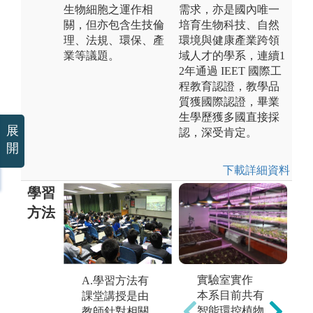
生物細胞之運作相
需求，亦是國內唯一
關，但亦包含生技倫
培育生物科技、自然
理、法規、環保、產
環境與健康產業跨領
業等議題。
域人才的學系，連續1
2年通過 IEET 國際工
程教育認證，教學品
質獲國際認證，畢業
生學歷獲多國直接採
展
認，深受肯定。
開
下載詳細資料
學習
方法
C
重
實驗室實作
B.專題研究與
A.學習方法有
操
本系目前共有
分組討論報
課堂講授是由
同
智能環控植物
告，教師會指
教師針對相關