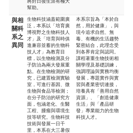
將對日後生涯有極大
幫助。
生物科技涵蓋範圍廣
本系宗旨為「本於自
與相
泛，本系以「培育廣
然，用於健康」，與
關科
博視野之生物科技人
現今追求自然、無
系之
才」及「培育與時俱
毒、有機的生活趨勢
異同
進兼容並蓄的生物科
緊密結合，此理念受
技人才」為教育目
到各界肯定與認同。
標，以生物檢測及分
課程著重生物技術相
子防治為兩大發展重
關學理及基礎訓練，
點。在生物檢測的研
強調理論與實務均衡
究，已建置檢測實驗
發展，專題實作與實
室，可進行基因、微
習與產業密切連接，
生物與食品等檢測；
培養具有「善用自然
在分子防治的研究方
資源」、「創造健康
面，包涵老化、生醫
生活」與「產品研
工程、腫瘤與環境生
發」專業能力的生物
技等研究。生物科技
科技人才。
技術與發展一日千
里，本系在大三暑假