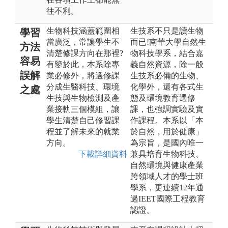
往不利。
生物科技涵蓋範圍相
生技系不只是讀生物
學習
當廣泛，常讓學生不
而已!南華大學自然生
方法
清楚修課方向在那裡?
物科技學系，結合嘉
容易
有鑒於此，本系除專
義自然資源，除一般
誤解
業必修外，將選修課
生技系必備的生物、
分成生醫科技、環境
化學外，還有各式生
之處
生技與生物檢測及產
態及環境教育選修
業接軌三個模組，讓
課，也強調實驗及實
學生清楚自己修習課
作課程。本系以「本
程並了解未來的就業
於自然，用於健康」
方向。
為宗旨，是國內唯一
下載詳細資料
兼具培育生物科技、
自然環境與健康產業
跨領域人才的學士班
學系，更連續12年通
過IEET國際工程教育
認證。