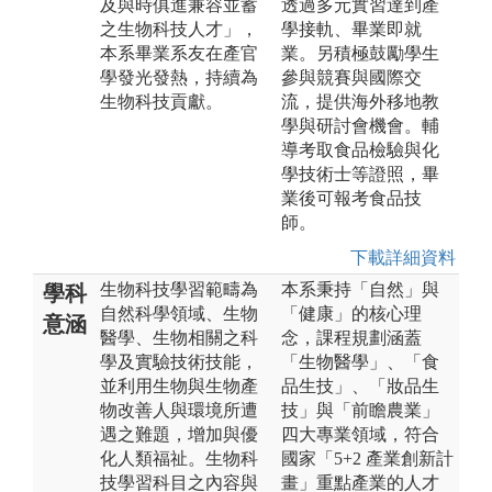
及與時俱進兼容並蓄
透過多元實習達到產
之生物科技人才」，
學接軌、畢業即就
本系畢業系友在產官
業。另積極鼓勵學生
學發光發熱，持續為
參與競賽與國際交
生物科技貢獻。
流，提供海外移地教
學與研討會機會。輔
導考取食品檢驗與化
學技術士等證照，畢
業後可報考食品技
師。
下載詳細資料
生物科技學習範疇為
本系秉持「自然」與
學科
自然科學領域、生物
「健康」的核心理
意涵
醫學、生物相關之科
念，課程規劃涵蓋
學及實驗技術技能，
「生物醫學」、「食
並利用生物與生物產
品生技」、「妝品生
物改善人與環境所遭
技」與「前瞻農業」
遇之難題，增加與優
四大專業領域，符合
化人類福祉。生物科
國家「5+2 產業創新計
技學習科目之內容與
畫」重點產業的人才