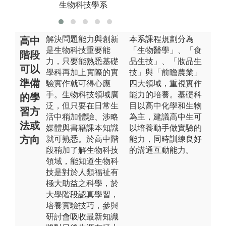
生物科技學系
解決問題能力與創新
本系課程規劃分為
高中
是生物科技重要能
「生物醫學」、「食
階段
力，只要能熟悉基礎
品生技」、「妝品生
可以
學科再加上實際的實
技」與「前瞻農業」
準備
驗實作就可得心應
四大領域，重視實作
手。生物科技領域廣
能力的培養。基礎科
的學
泛，但只要在日常生
目以高中化學和生物
習方
活中稍加體驗、涉略
為主，建議高中生可
法或
媒體與書籍課本知識
以培養動手做實驗的
方向
就可熟悉。於高中階
能力，同時訓練良好
段稍加了解生物科技
的溝通互動能力。
領域，能知道生物科
技是對於人類福祉有
極大助益之科學，於
大學階段認真學習，
培養實驗技巧，參與
研討會吸收最新知識