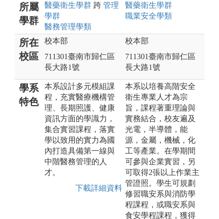
醫藥衛生
學群
跨
管理
醫藥衛生
學群
所屬
學群
職業安全
學類
學群
醫務管理
學類
校本部
校本部
所在
校區
711301臺南市歸仁區
711301臺南市歸仁區
長大路1號
長大路1號
本系設計多元模組課
本系以培養高階安全
學系
程，充實醫療機構管
衛生專業人才為宗
特色
理、長期照護、健康
旨，課程著重理論與
資訊方面的學識力，
實務結合，校友遍及
集合實習課程，落實
光電，半導體，能
學以致用的實力為國
源，金屬，機械，化
內打造具備第一線與
工等產業。在學期間
中階醫務管理的人
可參與企業實習，另
才。
可取得2張以上作業主
管證照。學生可規劃
下載詳細資料
修習職安系與消防學
程課程，或職安系與
食安學程課程，獲得