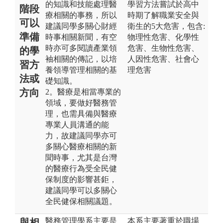
的知識和技能處理醫
學習方法嘗試於高中
階段
療相關的事務，所以
時期了解職業安全與
可以
建議同學多關心財經
衛生的5大危害，包含:
準備
時事相關新聞，有空
物理性危害、化學性
時亦可多閱讀產業領
危害、生物性危害、
的學
袖相關的傳記，以培
人因性危害、社會心
習方
養領導管理相關的基
理危害
法或
礎知識。
方向
2。醫療是相當專業的
領域，要做好醫務管
理，也需具備與醫療
專業人員溝通的能
力，故建議同學亦可
多關心醫療相關的新
聞時事，尤其是台灣
的醫療行為受全民健
保制度的影響甚鉅，
建議同學可以多關心
全民健保相關議題。
醫務管理學系主要是
本系主要著重於職場
與相