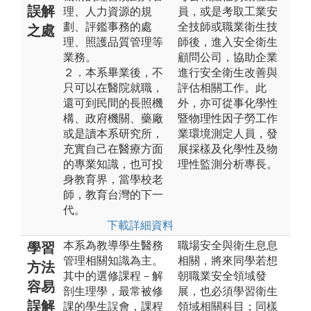
誤解
理、人力資源的規
員，或是考取工業安
劃、評鑑事務的處
全技師或職業衛生技
之處
理、照護品質管理等
師後，進入安全衛生
業務。
顧問公司，協助企業
２．本系畢業後，不
進行安全衛生改善與
只可以在醫院就職，
評估相關工作。此
還可到民間的長照機
外，亦可從事化學性
構、政府機關、藥廠
暨物理性因子勞工作
或是讀本系研究所，
業環境測定人員，發
充實自己在醫療方面
展採樣及化學性及物
的專業知識，也可投
理性監測分析專長。
身教育界，當學校老
師，教育台灣的下一
代。
下載詳細資料
本系為教導學生醫務
職場安全與衛生息息
學習
管理相關知識為主。
相關，將來同學若想
方法
其中的選修課程－解
朝職業安全領域發
容易
剖生理學，最常被修
展，也必須學習衛生
誤解
課的學生誤會，課程
領域相關科目；同樣