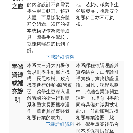
的內容設計不會需要
地，若想朝職業衛生
之處
學生親自動刀、解剖
領域發展，職業安全
大體，而是採取身體
相關科目亦不可忽
部分組織、器官的標
視。
本或模型作為教學道
具，讓學生在學校，
就能夠輕易的接觸了
解。
下載詳細資料
本系大三升大四暑假
本系課程強調理論與
學習
會規劃學生到醫療機
實務結合，由理論引
資源
構、長照機構、政府
導實務，實務驗證理
或補
機關進行8週的醫管實
論。因此，課程規劃
充說
習，讓學生更深入理
中，將結合業師開立
解我國的衛生行政體
課程，以培育同學能
明
系和醫療長照機構運
同時具備知識與技術
作，奠定其從事醫管
能力，並能順利取得
相關行業的志向。
相關專業證照。此
下載詳細資料
外，學生畢業後仍會
與本系保持良好互