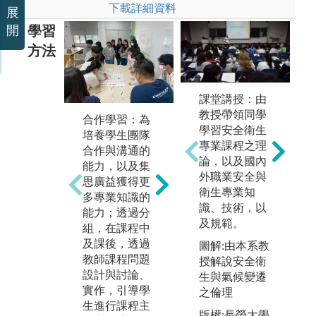
下載詳細資料
展
學習
開
方法
問題導向學
習：為使學生
具備於情境中
課堂講授：由
理解與活用知
教授帶領同學
個
合作學習：為
識之能力，教
學習安全衛生
師
培養學生團隊
師設計醫療與
專業課程之理
關
合作與溝通的
管理專業情境
論，以及國內
並
能力，以及集
問題，透過問
外職業安全與
各
思廣益獲得更
題設計，使學
衛生專業知
具
多專業知識的
生於特定情境
識、技術，以
進
能力；透過分
中進行學理與
及規範。
立
組，在課程中
實務結合之討
與
及課後，透過
圖解:由本系教
論。
決
教師課程問題
授解說安全衛
圖解:問題導向
設計與討論、
生與氣候變遷
圖
學習-模擬記者
實作，引導學
之倫理
論
會及企劃案競
生進行課程主
案
版權:長榮大學