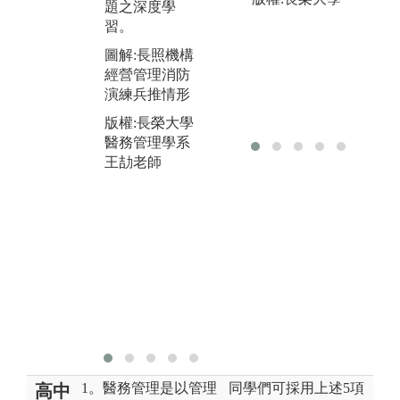
案
題之深度學
版
習。
版權:長榮大學
醫
醫務管理學系
圖解:長照機構
秦
秦兆瑋老師
經營管理消防
演練兵推情形
版權:長榮大學
醫務管理學系
王劼老師
1。醫務管理是以管理
同學們可採用上述5項
高中