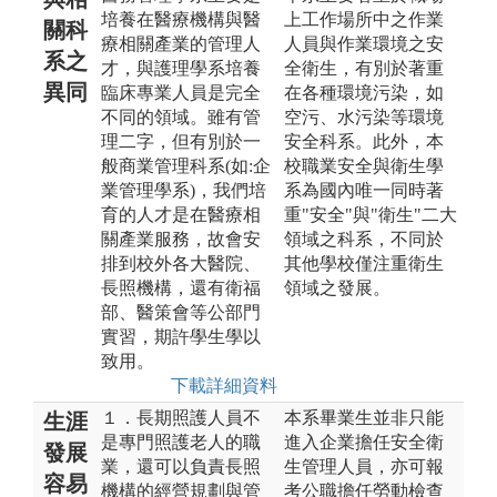
培養在醫療機構與醫
上工作場所中之作業
關科
療相關產業的管理人
人員與作業環境之安
系之
才，與護理學系培養
全衛生，有別於著重
異同
臨床專業人員是完全
在各種環境污染，如
不同的領域。雖有管
空污、水污染等環境
理二字，但有別於一
安全科系。此外，本
般商業管理科系(如:企
校職業安全與衛生學
業管理學系)，我們培
系為國內唯一同時著
育的人才是在醫療相
重"安全"與"衛生"二大
關產業服務，故會安
領域之科系，不同於
排到校外各大醫院、
其他學校僅注重衛生
長照機構，還有衛福
領域之發展。
部、醫策會等公部門
實習，期許學生學以
致用。
下載詳細資料
１．長期照護人員不
本系畢業生並非只能
生涯
是專門照護老人的職
進入企業擔任安全衛
發展
業，還可以負責長照
生管理人員，亦可報
容易
機構的經營規劃與管
考公職擔任勞動檢查