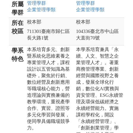
管理
學群
管理
學群
所屬
企業管理
學類
企業管理
學類
學群
校本部
校本部
所在
校區
711301臺南市歸仁區
104336臺北市中山區
長大路1號
大直街70號
本系培育多元、創新
本學系培育兼具「永
學系
暨系統化思維素養之
續、人文、智慧之企
特色
專業管理人才，課程
業管理人才」。著重
設計以五管知識為基
商務管理專業、創新
礎外，聚焦於行銷、
經營與國際視野之養
數位經營及創新應用
成，發展全球化行
等職場核心能力，營
銷，數位化AI實務與
造理論與實務兼備的
資安管理、ESG永續管
教學環境，重視產學
理及環保低碳經濟之
合作、實習、證照等
永續經營能力。實施
多元化學習與發展，
課程學程化，開設
使同學具備職場競爭
「永續經營管理」、
力。
「創新創業管理」學