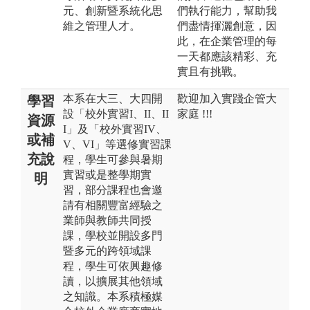
元、創新暨系統化思
們執行能力，幫助我
維之管理人才。
們盡情揮灑創意，因
此，在企業管理的每
一天都應該精彩、充
實且有挑戰。
本系在大三、大四開
歡迎加入實踐企管大
學習
設「校外實習I、II、II
家庭 !!!
資源
I」及「校外實習IV、
或補
V、VI」等選修實習課
充說
程，學生可參與暑期
實習或是整學期實
明
習，部分課程也會邀
請有相關豐富經驗之
業師與教師共同授
課，學校並開設多門
暨多元的跨領域課
程，學生可依興趣修
讀，以擴展其他領域
之知識。本系積極媒