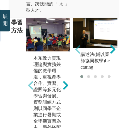
言、跨技能的「 ㄤ 」
型人才。
展
學習
開
方法
講述法(輔以業
小組團體討
本系致力實現
畢
師協同教學)Le
e
論，問題導向
理論與實務兼
-
cturing
教學法。
備的教學環
課
境，重視產學
大
圖解:小組團體
合作、實習、
的
討論
證照等多元化
圖
版權:長榮大學
學習與發展。
競
企管系
實務訓練方式
版
則以同學至企
企
業進行暑期或
全學期實習為
主，另外搭配