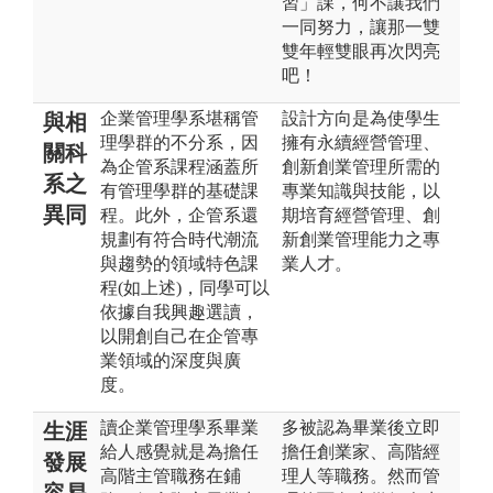
習」課，何不讓我們
一同努力，讓那一雙
雙年輕雙眼再次閃亮
吧！
企業管理學系堪稱管
設計方向是為使學生
與相
理學群的不分系，因
擁有永續經營管理、
關科
為企管系課程涵蓋所
創新創業管理所需的
系之
有管理學群的基礎課
專業知識與技能，以
異同
程。此外，企管系還
期培育經營管理、創
規劃有符合時代潮流
新創業管理能力之專
與趨勢的領域特色課
業人才。
程(如上述)，同學可以
依據自我興趣選讀，
以開創自己在企管專
業領域的深度與廣
度。
讀企業管理學系畢業
多被認為畢業後立即
生涯
給人感覺就是為擔任
擔任創業家、高階經
發展
高階主管職務在鋪
理人等職務。然而管
容易