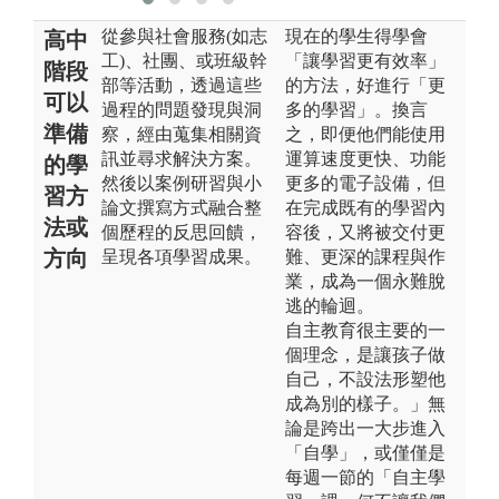
從參與社會服務(如志
現在的學生得學會
高中
工)、社團、或班級幹
「讓學習更有效率」
階段
部等活動，透過這些
的方法，好進行「更
可以
過程的問題發現與洞
多的學習」。換言
準備
察，經由蒐集相關資
之，即便他們能使用
訊並尋求解決方案。
運算速度更快、功能
的學
然後以案例研習與小
更多的電子設備，但
習方
論文撰寫方式融合整
在完成既有的學習內
法或
個歷程的反思回饋，
容後，又將被交付更
方向
呈現各項學習成果。
難、更深的課程與作
業，成為一個永難脫
逃的輪迴。
自主教育很主要的一
個理念，是讓孩子做
自己，不設法形塑他
成為別的樣子。」無
論是跨出一大步進入
「自學」，或僅僅是
每週一節的「自主學