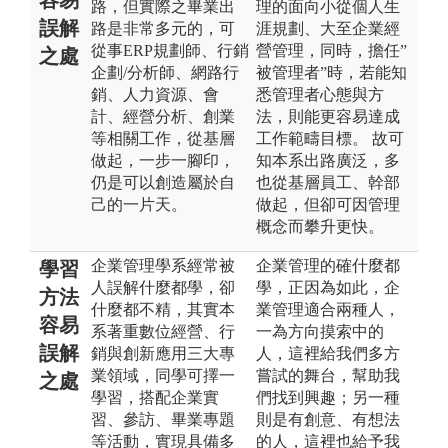
路，但實際之畢業出
理的面向小從個人生
誤解
路是非常多元的，可
涯規劃、大至企業經
從事ERP規劃師、行銷
營管理，同時，擔任”
之處
企劃/分析師、網路行
被管理者”時，若能知
銷、人力資源、會
悉管理者心態與方
計、經營分析、創業
法，則能更容易達成
等相關工作，從基層
工作範疇目標。 故可
做起，一步一腳印，
知本系出路廣泛，多
仍是可以創造屬於自
也從基層員工、幹部
己的一片天。
做起，但卻可因管理
概念而攀升更快。
企業管理學系經常被
企業管理的確什麼都
學習
人誤解什麼都學，卻
學，正因為如此，企
方法
什麼都不精，其實本
業管理適合兩種人，
容易
系著重數位經營、行
一為方向摸索中的
誤解
銷與創新應用三大專
人，這裡給我們多方
業領域，同學可擇一
嘗試的舞台，幫助我
之處
學習，搭配企業實
們找到興趣；另一種
習、參訪、畢業專題
則是有創意、有想法
等活動，實現具備多
的人，這裡也給予我