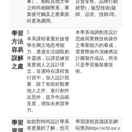
事）。相較其他大學
百貨零售、品牌行銷
之時尚相關學系，畢
經營)，版型技術(版
業後可觸及之產業面
師、品管、技師)等。
向更為廣闊。

本學系強調創意設計
學習
本系課程著重於啟發
思維與實務技術操作
方法
學生獨立地思考能
之專業能力的養成，
容易
力，透過生活擷取創
需實際操作演練將設
誤解
作靈感，以課堂練習
計圖製作成品，而非
落實個人之設計理
只是學習服裝畫技
之處
念，並適時在課程進
術。
行當中，加入設計競
賽，除了有助於觀摩
他人之作、進行創作
反思外，提升作品能
見度，增加未來競爭
力。
如欲對時尚設計學系
學習課程資源請至網
學習
有更廣的了解，也可
站查詢https://scfd.usc.e
資源