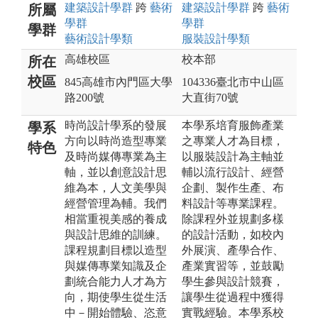
建築設計
學群
跨
藝術
建築設計
學群
跨
藝術
所屬
學群
學群
學群
藝術設計
學類
服裝設計
學類
高雄校區
校本部
所在
校區
845高雄市內門區大學
104336臺北市中山區
路200號
大直街70號
時尚設計學系的發展
本學系培育服飾產業
學系
方向以時尚造型專業
之專業人才為目標，
特色
及時尚媒傳專業為主
以服裝設計為主軸並
軸，並以創意設計思
輔以流行設計、經營
維為本，人文美學與
企劃、製作生產、布
經營管理為輔。我們
料設計等專業課程。
相當重視美感的養成
除課程外並規劃多樣
與設計思維的訓練。
的設計活動，如校內
課程規劃目標以造型
外展演、產學合作、
與媒傳專業知識及企
產業實習等，並鼓勵
劃統合能力人才為方
學生參與設計競賽，
向，期使學生從生活
讓學生從過程中獲得
中－開始體驗、恣意
實戰經驗。本學系校