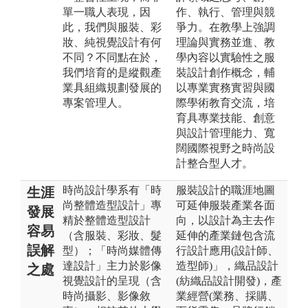
單一職人表現，因
作、執行、管理與競
此，我們與服裝、彩
爭力。在教學上強調
妝、純視覺設計有何
理論與實務並進、教
不同？不同點在於，
學內容以實驗性之服
我們培育的是縱觀產
裝設計創作概念，輔
業具組織規劃發展的
以專業實務實習與國
專案管理人。
際學術教育交流，培
育具專業技能、創意
與設計管理能力、寬
闊國際視野之時尚設
計整合型人才。
時尚設計學系有「時
服裝設計的職涯地圖
生涯
尚整體造型設計」專
可延伸服裝產業各面
發展
精於整體造型設計
向，以設計為主去作
容易
（含服裝、彩妝、髮
延伸的產業鏈包含流
誤解
型）；「時尚媒體傳
行設計應用(設計師、
達設計」主力於影像
造型師)」，織品設計
之處
視覺設計的呈現（含
(紡織品設計開發)，產
時尚攝影、影像敘
業經營(業務、採購、