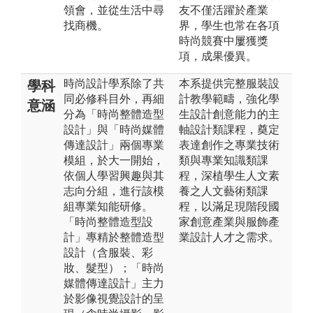
領會，並從生活中尋
友不僅活躍於產業
找商機。
界，學生也常在各項
時尚競賽中屢獲獎
項，成果優異。
時尚設計學系除了共
本系提供完整服裝設
學科
同必修科目外，再細
計教學範疇，強化學
意涵
分為「時尚整體造型
生設計創意能力的主
設計」與「時尚媒體
軸設計類課程，奠定
傳達設計」兩個專業
表達創作之專業技術
模組，於大一開始，
類與專業知識類課
依個人學習興趣與其
程，深植學生人文素
志向分組，進行該模
養之人文藝術類課
組專業知能研修。
程，以滿足現階段國
「時尚整體造型設
家創意產業與服飾產
計」專精於整體造型
業設計人才之需求。
設計（含服裝、彩
妝、髮型）；「時尚
媒體傳達設計」主力
於影像視覺設計的呈