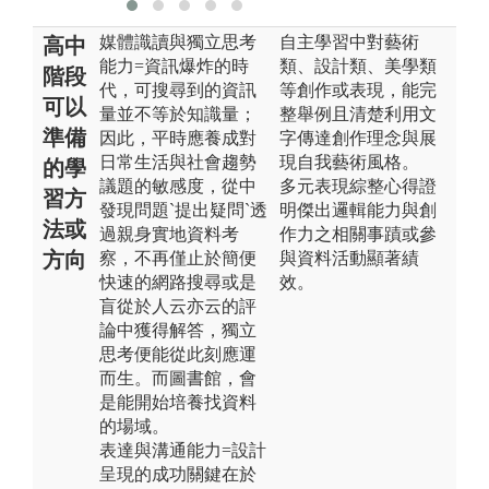
媒體識讀與獨立思考
自主學習中對藝術
高中
能力=資訊爆炸的時
類、設計類、美學類
階段
代，可搜尋到的資訊
等創作或表現，能完
可以
量並不等於知識量；
整舉例且清楚利用文
準備
因此，平時應養成對
字傳達創作理念與展
日常生活與社會趨勢
現自我藝術風格。
的學
議題的敏感度，從中
多元表現綜整心得證
習方
發現問題`提出疑問`透
明傑出邏輯能力與創
法或
過親身實地資料考
作力之相關事蹟或參
方向
察，不再僅止於簡便
與資料活動顯著績
快速的網路搜尋或是
效。
盲從於人云亦云的評
論中獲得解答，獨立
思考便能從此刻應運
而生。而圖書館，會
是能開始培養找資料
的場域。
表達與溝通能力=設計
呈現的成功關鍵在於