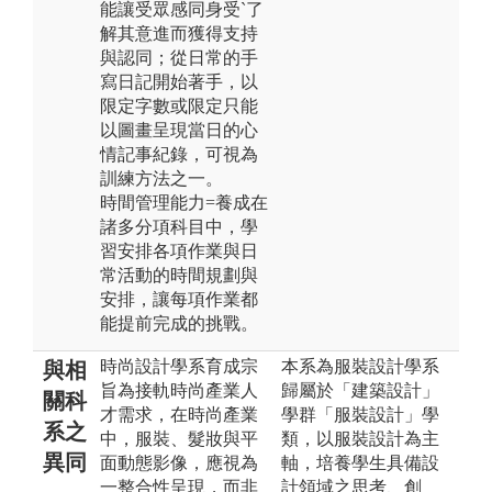
能讓受眾感同身受`了
解其意進而獲得支持
與認同；從日常的手
寫日記開始著手，以
限定字數或限定只能
以圖畫呈現當日的心
情記事紀錄，可視為
訓練方法之一。
時間管理能力=養成在
諸多分項科目中，學
習安排各項作業與日
常活動的時間規劃與
安排，讓每項作業都
能提前完成的挑戰。
時尚設計學系育成宗
本系為服裝設計學系
與相
旨為接軌時尚產業人
歸屬於「建築設計」
關科
才需求，在時尚產業
學群「服裝設計」學
系之
中，服裝、髮妝與平
類，以服裝設計為主
異同
面動態影像，應視為
軸，培養學生具備設
一整合性呈現，而非
計領域之思考、創