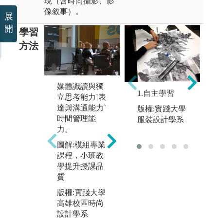
現（含時尚攝影、影
像敘事）。
展
開
學習
方法
媒體識讀與獨
1.自主學習
立思考能力`表
達與溝通能力`
版權:實踐大學
時間管理能
服裝設計學系
力。
【共同專業必
【
修】（不分
型
圖解:模組專業
組）學習主軸:
（
課程，小班教
1. 創意原理-開
組
學提升授課品
啟設計思維之
軸:
質
起始關鍵
1
版權:實踐大學
2. 時尚公關與
成
高雄校區時尚
企畫之媒體能
與
設計學系