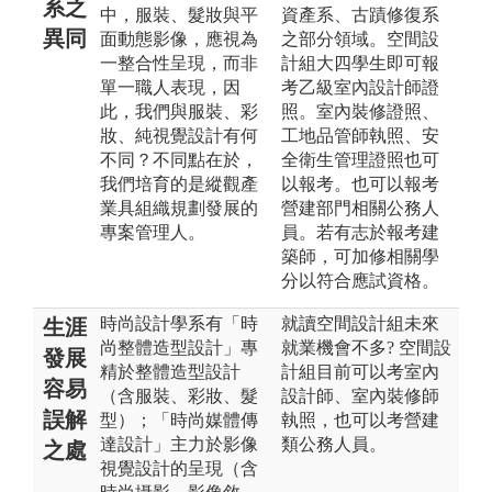
系之
中，服裝、髮妝與平
資產系、古蹟修復系
異同
面動態影像，應視為
之部分領域。空間設
一整合性呈現，而非
計組大四學生即可報
單一職人表現，因
考乙級室內設計師證
此，我們與服裝、彩
照。室內裝修證照、
妝、純視覺設計有何
工地品管師執照、安
不同？不同點在於，
全衛生管理證照也可
我們培育的是縱觀產
以報考。也可以報考
業具組織規劃發展的
營建部門相關公務人
專案管理人。
員。若有志於報考建
築師，可加修相關學
分以符合應試資格。
時尚設計學系有「時
就讀空間設計組未來
生涯
尚整體造型設計」專
就業機會不多? 空間設
發展
精於整體造型設計
計組目前可以考室內
容易
（含服裝、彩妝、髮
設計師、室內裝修師
誤解
型）；「時尚媒體傳
執照，也可以考營建
達設計」主力於影像
類公務人員。
之處
視覺設計的呈現（含