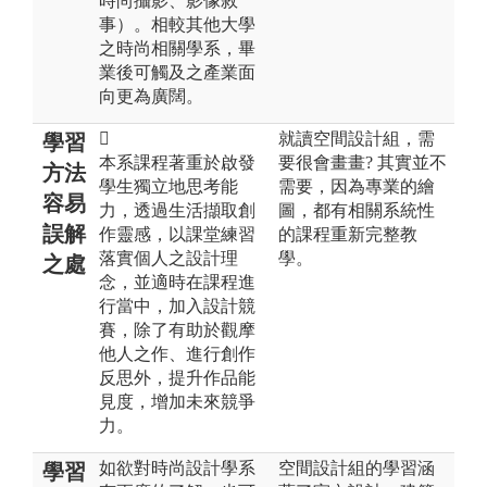
時尚攝影、影像敘
事）。相較其他大學
之時尚相關學系，畢
業後可觸及之產業面
向更為廣闊。

就讀空間設計組，需
學習
本系課程著重於啟發
要很會畫畫? 其實並不
方法
學生獨立地思考能
需要，因為專業的繪
容易
力，透過生活擷取創
圖，都有相關系統性
誤解
作靈感，以課堂練習
的課程重新完整教
落實個人之設計理
學。
之處
念，並適時在課程進
行當中，加入設計競
賽，除了有助於觀摩
他人之作、進行創作
反思外，提升作品能
見度，增加未來競爭
力。
如欲對時尚設計學系
空間設計組的學習涵
學習