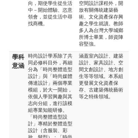
向，期使學生從生活
空間設計課程外，開
中－開始體驗、恣意
放有關傳統建築藝
領會，並從生活中尋
術、文化資產保存興
找商機。
趣之學生就讀。教師
多人為台灣大學城鄉
所博士畢業，師資陣
容堅強。
時尚設計學系除了共
涵蓋室內設計、建築
學科
同必修科目外，再細
設計、家具設計、空
意涵
分為「時尚整體造型
間文創設計、地方創
設計」與「時尚媒體
生等等領域。本系組
傳達設計」兩個專業
更發展文化資產保
模組，於大一開始，
存、古建築傳統藝術
依個人學習興趣與其
等之特殊領域。
志向分組，進行該模
組專業知能研修。
「時尚整體造型設
計」專精於整體造型
設計（含服裝、彩
妝、髮型）；「時尚