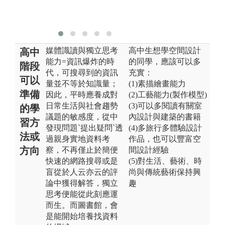
賴
真
媒體識讀與獨立思考
高中生想學空間設計
高中
能力=資訊爆炸的時
的同學，應該可以多
階段
代，可搜尋到的資訊
充實：
可以
量並不等於知識量；
(1)素描繪畫能力
準備
因此，平時應養成對
(2)工藝能力(製作模型)
日常生活與社會趨勢
(3)可以多閱讀有關室
的學
議題的敏感度，從中
內設計與建築的書籍
習方
發現問題`提出疑問`透
(4)多旅行多體驗設計
法或
過親身實地資料考
作品，也可以豐富空
方向
察，不再僅止於簡便
間設計經驗
快速的網路搜尋或是
(5)對生活、藝術、時
盲從於人云亦云的評
尚與傳統藝術保持興
論中獲得解答，獨立
趣
思考便能從此刻應運
而生。而圖書館，會
是能開始培養找資料