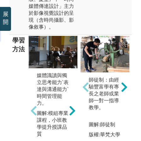
媒體傳達設計」主力
於影像視覺設計的呈
展
現（含時尚攝影、影
開
像敘事）。
學習
方法
媒體識讀與獨
師徒制：由經
立思考能力`表
驗豐富學有專
達與溝通能力`
長之老師或業
時間管理能
師一對一指導
力。
【共同專業必
【
教學。
修】（不分
型
圖解:模組專業
組）學習主軸:
（
課程，小班教
圖解:師徒制
1. 創意原理-開
組
學提升授課品
啟設計思維之
軸:
質
版權:華梵大學
起始關鍵
1