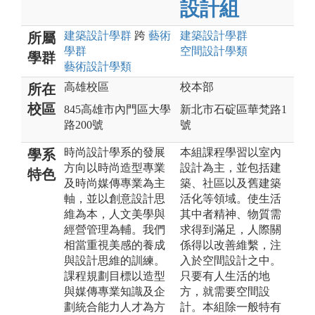
設計組
建築設計
學群
跨
藝術
建築設計
學群
所屬
學群
空間設計
學類
學群
藝術設計
學類
高雄校區
校本部
所在
校區
845高雄市內門區大學
新北市石碇區華梵路1
路200號
號
時尚設計學系的發展
本組課程學習以室內
學系
方向以時尚造型專業
設計為主，並包括建
特色
及時尚媒傳專業為主
築、社區以及舊建築
軸，並以創意設計思
活化等領域。使生活
維為本，人文美學與
其中者精神、物質需
經營管理為輔。我們
求得到滿足，人際關
相當重視美感的養成
係得以改善維繫，注
與設計思維的訓練。
入於空間設計之中。
課程規劃目標以造型
只要有人生活的地
與媒傳專業知識及企
方，就需要空間設
劃統合能力人才為方
計。本組除一般特有