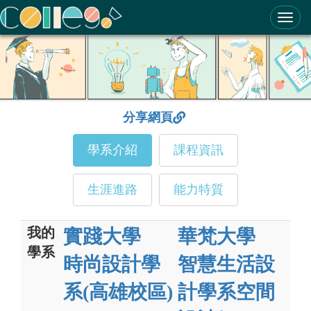
ColleGo! 大學選才與高中育才輔助系統
分享網頁
學系介紹
課程資訊
生涯進路
能力特質
我的
實踐大學
華梵大學
學系
時尚設計學
智慧生活設
系(高雄校區)
計學系空間