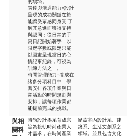
的場域。
表達與溝通能力=設計
呈現的成功關鍵在於
能讓受眾感同身受`了
解其意進而獲得支持
與認同；從日常的手
寫日記開始著手，以
限定字數或限定只能
以圖畫呈現當日的心
情記事紀錄，可視為
訓練方法之一。
時間管理能力=養成在
諸多分項科目中，學
習安排各項作業與日
常活動的時間規劃與
安排，讓每項作業都
能提前完成的挑戰。
時尚設計學系育成宗
涵蓋室內設計系、建
與相
旨為接軌時尚產業人
築系、生活文創系之
關科
才需求，在時尚產業
領域。並且包含文化