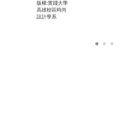
版權:實踐大學
2. 時尚公關與
成
高雄校區時尚
企畫之媒體能
與
設計學系
力學理養成
2
3. 時尚產業概
髮
論之全球化產
理
業連結入門
3
4. 時尚消費與
計
時尚品牌在於
力
對全球市場之
4
認知
多
5. 畢業製作-整
成
合四年所學之
5
試驗/驗證/實作
合
合
版權:實踐大學
高雄校區時尚
圖
設計學系
業
賴
真
版