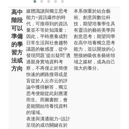
媒體識讀與獨立思考
本系側重於結合藝
高中
能力=資訊爆炸的時
術、創意與數位科
階段
代，可搜尋到的資訊
技，期望培養學生具
可以
量並不等於知識量；
有靈活的藝術美學與
準備
因此，平時應養成對
創意思考；期望同學
日常生活與社會趨勢
在高中培養獨立思考
的學
議題的敏感度，從中
能力，並以開放的心
習方
發現問題`提出疑問`透
態接納吸收各藝術領
法或
過親身實地資料考
域之媒材，成為自己
方向
察，不再僅止於簡便
強大的養分。
快速的網路搜尋或是
盲從於人云亦云的評
論中獲得解答，獨立
思考便能從此刻應運
而生。而圖書館，會
是能開始培養找資料
的場域。
表達與溝通能力=設計
呈現的成功關鍵在於