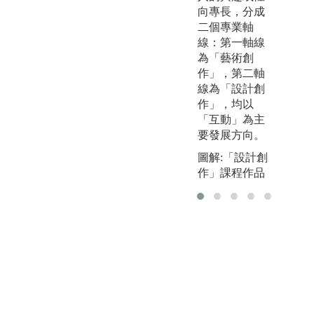
力學理養成
2
向專長，分成
3. 時尚產業概
髮
二個專業軸
論之全球化產
理
線：第一軸線
業連結入門
3
為「藝術創
4. 時尚消費與
計
作」，第二軸
時尚品牌在於
力
線為「設計創
對全球市場之
4
作」，均以
認知
多
「互動」為主
5. 畢業製作-整
成
要發展方向。
合四年所學之
5
試驗/驗證/實作
合
圖解:「設計創
合
作」課程作品
版權:實踐大學
高雄校區時尚
圖
設計學系
業
賴
真
版
賴
真