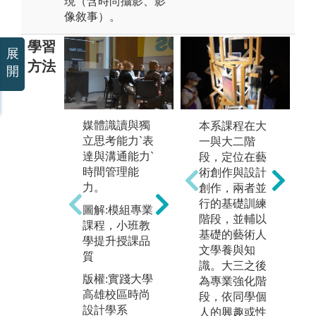
現（含時尚攝影、影
像敘事）。
學習
展
方法
開
媒體識讀與獨
本系課程在大
立思考能力`表
一與大二階
達與溝通能力`
段，定位在藝
時間管理能
術創作與設計
力。
創作，兩者並
【共同專業必
【
行的基礎訓練
修】（不分
型
圖解:模組專業
階段，並輔以
組）學習主軸:
（
課程，小班教
基礎的藝術人
1. 創意原理-開
組
學提升授課品
文學養與知
啟設計思維之
軸:
質
識。大三之後
起始關鍵
1
版權:實踐大學
為專業強化階
2. 時尚公關與
成
高雄校區時尚
段，依同學個
企畫之媒體能
與
設計學系
人的興趣或性