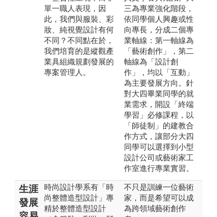
單一職人表現，因
三為專業強化階段，
此，我們與服裝、彩
依同學個人興趣或性
妝、純視覺設計有何
向專長，分成二個專
不同？不同點在於，
業軸線：第一軸線為
我們培育的是縱觀產
「藝術創作」，第二
業具組織規劃發展的
軸線為「設計創
專案管理人。
作」，均以「互動」
為主要發展方向。針
對大四畢業同學的就
業需求，開設「終端
學習」必修課程，以
「師徒制」的建教合
作方式，讓部分大四
同學可以選擇到小型
設計公司或藝術家工
作室進行專業實習。
時尚設計學系有「時
不只是訓練一位藝術
生涯
尚整體造型設計」專
家，而是希望可以成
發展
精於整體造型設計
為跨領域藝術創作
容易