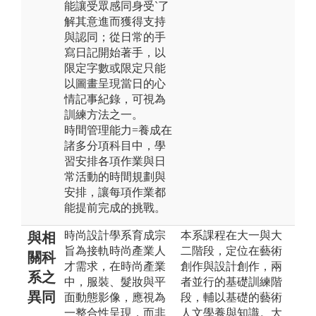
能讓受眾感同身受`了
解其意進而獲得支持
與認同；從日常的手
寫日記開始著手，以
限定字數或限定只能
以圖畫呈現當日的心
情記事紀錄，可視為
訓練方法之一。
時間管理能力=養成在
諸多分項科目中，學
習安排各項作業與日
常活動的時間規劃與
安排，讓每項作業都
能提前完成的挑戰。
時尚設計學系育成宗
本系課程在大一與大
與相
旨為接軌時尚產業人
二階段，定位在藝術
關科
才需求，在時尚產業
創作與設計創作，兩
系之
中，服裝、髮妝與平
者並行的基礎訓練階
異同
面動態影像，應視為
段，輔以基礎的藝術
一整合性呈現，而非
人文學養與知識。大