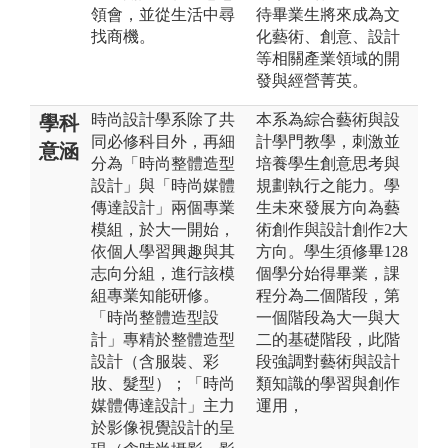
領會，並從生活中尋
待畢業生將來成為文
找商機。
化藝術、創意、設計
等相關產業領域的開
發與經營菁英。
時尚設計學系除了共
本系為綜合藝術與設
學科
同必修科目外，再細
計學門教學，刺激並
意涵
分為「時尚整體造型
培養學生創意思考與
設計」與「時尚媒體
規劃執行之能力。學
傳達設計」兩個專業
生未來發展方向為藝
模組，於大一開始，
術創作與設計創作2大
依個人學習興趣與其
方向。學生須修畢128
志向分組，進行該模
個學分始得畢業，課
組專業知能研修。
程分為二個階段，第
「時尚整體造型設
一個階段為大一與大
計」專精於整體造型
二的基礎階段，此階
設計（含服裝、彩
段強調對藝術與設計
妝、髮型）；「時尚
類知識的學習與創作
媒體傳達設計」主力
運用，
於影像視覺設計的呈