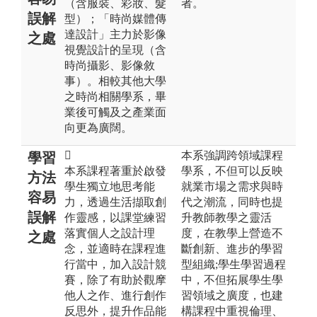
（含服裝、彩妝、髮
者。
誤解
型）；「時尚媒體傳
達設計」主力於影像
之處
視覺設計的呈現（含
時尚攝影、影像敘
事）。相較其他大學
之時尚相關學系，畢
業後可觸及之產業面
向更為廣闊。

本系強調跨領域課程
學習
本系課程著重於啟發
學系，不但可以反映
方法
學生獨立地思考能
就業市場之需求與時
容易
力，透過生活擷取創
代之潮流，同時也提
誤解
作靈感，以課堂練習
升教師教學之靈活
落實個人之設計理
度，在教學上營造不
之處
念，並適時在課程進
斷創新、進步的學習
行當中，加入設計競
型組織;學生學習過程
賽，除了有助於觀摩
中，不但拓展學生學
他人之作、進行創作
習領域之廣度，也建
反思外，提升作品能
構課程中重視倫理、