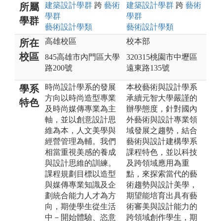
建築設計
學群
跨
藝術
建築設計
學群
跨
藝術
所屬
學群
學群
學群
藝術設計
學類
藝術設計
學類
高雄校區
校本部
所在
校區
845高雄市內門區大學
320315桃園市中壢區
路200號
遠東路135號
時尚設計學系的發展
本校藝術與設計學系
學系
方向以時尚造型專業
承續元智大學嚴謹的
特色
及時尚媒傳專業為主
辦學態度，針對國內
軸，並以創意設計思
外藝術與設計專業領
維為本，人文美學與
域發展之趨勢，結合
經營管理為輔。我們
藝術與設計建構學系
相當重視美感的養成
課程特色，並以科技
與設計思維的訓練。
及跨領域應用為重
課程規劃目標以造型
點，來探索當代的藝
與媒傳專業知識及企
術趨勢與設計美學，
劃統合能力人才為方
期望能培育出具有藝
向，期使學生從生活
術審美與設計能力的
中－開始體驗、恣意
跨領域創作學生，期