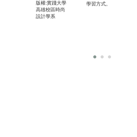
版權:實踐大學
學習方式。
2. 時尚公關與
成
高雄校區時尚
企畫之媒體能
與
設計學系
力學理養成
2
3. 時尚產業概
髮
論之全球化產
理
業連結入門
3
4. 時尚消費與
計
時尚品牌在於
力
對全球市場之
4
認知
多
5. 畢業製作-整
成
合四年所學之
5
試驗/驗證/實作
合
合
版權:實踐大學
高雄校區時尚
圖
設計學系
業
賴
真
版