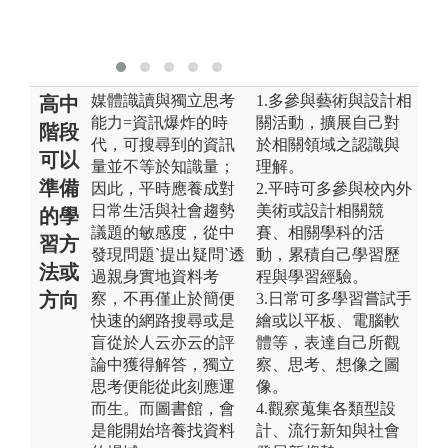
賴
真
媒體識讀與獨立思考
1.多參與藝術與設計相
高中
能力=資訊爆炸的時
關活動，擴展自己對
階段
代，可搜尋到的資訊
於相關領域之認識與
可以
量並不等於知識量；
理解。
準備
因此，平時應養成對
2.平時可多參與校內外
日常生活與社會趨勢
美術或設計相關競
的學
議題的敏感度，從中
賽、相關學科的活
習方
發現問題`提出疑問`透
動，累積自己學習歷
法或
過親身實地資料考
程與學習經驗。
方向
察，不再僅止於簡便
3.日常可多學習嘗試手
快速的網路搜尋或是
繪或以平板、電腦軟
盲從於人云亦云的評
體等，表達自己所觀
論中獲得解答，獨立
察、思考、想像之圖
思考便能從此刻應運
像。
而生。而圖書館，會
4.觀察蒐集各類型設
是能開始培養找資料
計、流行新知與社會