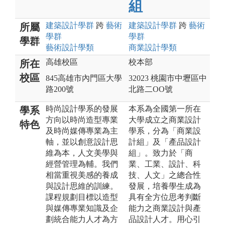
組
建築設計
學群
跨
藝術
建築設計
學群
跨
藝術
所屬
學群
學群
學群
藝術設計
學類
商業設計
學類
高雄校區
校本部
所在
校區
845高雄市內門區大學
32023 桃園市中壢區中
路200號
北路二OO號
時尚設計學系的發展
本系為全國第一所在
學系
方向以時尚造型專業
大學成立之商業設計
特色
及時尚媒傳專業為主
學系，分為「商業設
軸，並以創意設計思
計組」及「產品設計
維為本，人文美學與
組」。致力於「商
經營管理為輔。我們
業、工業、設計、科
相當重視美感的養成
技、人文」之總合性
與設計思維的訓練。
發展，培養學生成為
課程規劃目標以造型
具有全方位思考判斷
與媒傳專業知識及企
能力之商業設計與產
劃統合能力人才為方
品設計人才。用心引