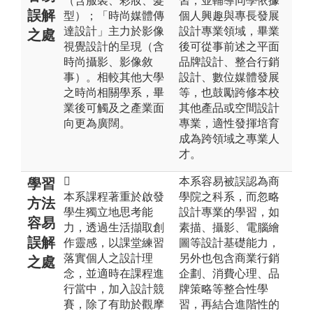
（含服裝、彩妝、髮
習，並輔導同學依據
誤解
型）；「時尚媒體傳
個人興趣與專長發展
達設計」主力於影像
設計專業領域，畢業
之處
視覺設計的呈現（含
後可從事前述之平面
時尚攝影、影像敘
品牌設計、整合行銷
事）。相較其他大學
設計、數位媒體發展
之時尚相關學系，畢
等，也鼓勵跨修本校
業後可觸及之產業面
其他產品或空間設計
向更為廣闊。
專業，適性發揮培育
成為跨領域之專業人
才。

本系容易被誤認為商
學習
本系課程著重於啟發
學院之科系，而忽略
方法
學生獨立地思考能
設計專業的學習，如
容易
力，透過生活擷取創
素描、攝影、電腦繪
誤解
作靈感，以課堂練習
圖等設計基礎能力，
落實個人之設計理
另外也包含商業行銷
之處
念，並適時在課程進
企劃、消費心理、品
行當中，加入設計競
牌策略等整合性學
賽，除了有助於觀摩
習，再結合進階性的