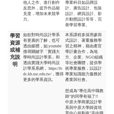
他人之作、進行創作
專業科目如品牌設
反思外，提升作品能
計、廣告設計、包裝
見度，增加未來競爭
設計、網頁設計、影
力。
片動態設計等等，完
善學習專業。
如欲對時尚設計學系
本系課程多採用參與
學習
有更廣的了解，也可
式設計、著重服務學
資源
透由媒體，如:youtube
習之精神，藉由產官
或補
搜尋關鍵字「實踐大
學計畫合作，為地
充說
學時尚設計學系」和
方、企業、NGO組織
透由實踐大學時尚設
等社會團體，提供學
明
計學系系網， https://fs
術專業服務，以設計
dc.kh.usc.edu.tw/，獲得
專業知識能力服務於
更多的學系資訊。
產業與社會。
想成為”專任高中職教
師”的同學有福了!!
中原大學商業設計學
系與中原大學師資培
育中心規劃有”高中職