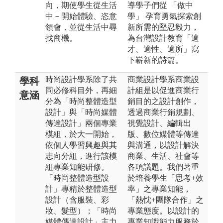
向，期使學生從生活
導學子們從 「做中
中－開始體驗、恣意
學」 孕育勇氣探索創
領會，並從生活中尋
新所需的堅忍毅力，
找商機。
為台灣設計教育「適
才、適性、適所」寫
下嶄新的詩篇。
時尚設計學系除了共
商業設計學系商業設
學科
同必修科目外，再細
計組是以促進商業行
意涵
分為「時尚整體造型
銷目的之設計創作，
設計」與「時尚媒體
透過商業行銷規劃、
傳達設計」兩個專業
視覺設計、編輯出
模組，於大一開始，
版、數位媒體等傳達
依個人學習興趣與其
與溝通，以設計解決
志向分組，進行該模
商業、生活、社會等
組專業知能研修。
各項議題。我們著重
「時尚整體造型設
於培養學生「思考+效
計」專精於整體造型
率」之專業知能，
設計（含服裝、彩
「熱忱+團隊合作」之
妝、髮型）；「時尚
專業態度。以設計的
媒體傳達設計」主力
專業知識能力服務於