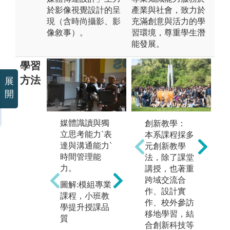
於影像視覺設計的呈
產業與社會，致力於
現（含時尚攝影、影
充滿創意與活力的學
像敘事）。
習環境，尊重學生潛
能發展。
學習
方法
展
開
媒體識讀與獨
創新教學：
立思考能力`表
本系課程採多
達與溝通能力`
元創新教學
時間管理能
法，除了課堂
力。
講授，也著重
【共同專業必
【
跨域交流合
修】（不分
型
圖解:模組專業
作、設計實
組）學習主軸:
（
課程，小班教
作、校外參訪
1. 創意原理-開
組
學提升授課品
移地學習，結
啟設計思維之
軸:
質
合創新科技等
起始關鍵
1