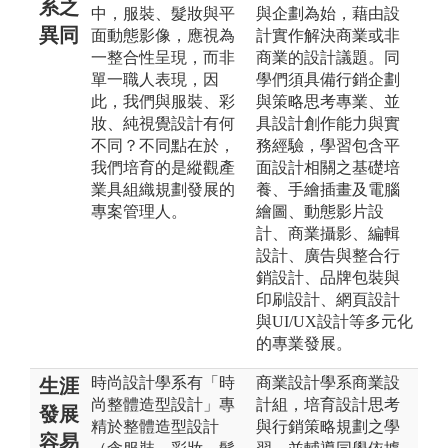
系之
中，服裝、髮妝與平
與企劃為始，藉由設
異同
面動態影像，應視為
計實作解決商業或非
一整合性呈現，而非
商業的設計議題。同
單一職人表現，因
學們須具備行銷企劃
此，我們與服裝、彩
與策略思考專業、並
妝、純視覺設計有何
具設計創作能力與實
不同？不同點在於，
務經驗，學習包含平
我們培育的是縱觀產
面設計相關之基礎培
業具組織規劃發展的
養、手繪插畫及電腦
專案管理人。
繪圖、動態影片設
計、商業攝影、編輯
設計、廣告與整合行
銷設計、品牌包裝與
印刷設計、網頁設計
與UI/UX設計等多元化
的專業發展。
時尚設計學系有「時
商業設計學系商業設
生涯
尚整體造型設計」專
計組，培育設計思考
發展
精於整體造型設計
與行銷策略規劃之學
容易