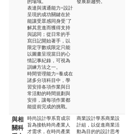
的場域。
發展新趨勢。
表達與溝通能力=設計
呈現的成功關鍵在於
能讓受眾感同身受`了
解其意進而獲得支持
與認同；從日常的手
寫日記開始著手，以
限定字數或限定只能
以圖畫呈現當日的心
情記事紀錄，可視為
訓練方法之一。
時間管理能力=養成在
諸多分項科目中，學
習安排各項作業與日
常活動的時間規劃與
安排，讓每項作業都
能提前完成的挑戰。
時尚設計學系育成宗
商業設計學系商業設
與相
旨為接軌時尚產業人
計組，以促進商業活
關科
才需求，在時尚產業
動為目的的設計思考