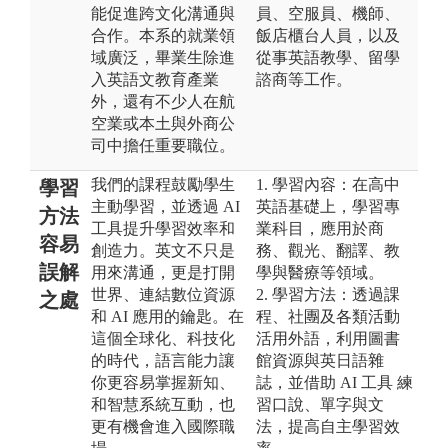
能促進跨文化溝通與
員、空服員、機師、
合作。本系的就業領
飯店櫃台人員，以及
域廣泛，畢業生除進
從事英語教學、留學
入英語文教育產業
諮商等工作。
外，還有不少人在航
空業或本土與外商公
司中擔任重要職位。
我們的課程鼓勵學生
1. 學習內容：在高中
學習
主動學習，並透過 AI
英語基礎上，學習專
方法
工具提升學習效率和
業科目，應用於商
容易
創造力。英文不只是
務、觀光、翻譯、教
誤解
用來溝通，更是打開
學與醫療等領域。
世界、連結數位資源
2. 學習方法：透過課
之處
和 AI 應用的鑰匙。在
程、社團及各類活動
這個全球化、科技化
活用外語，利用圖書
的時代，語言能力讓
館資源與英日語雜
你更容易掌握新知、
誌，並借助 AI 工具 練
和智慧系統互動，也
習口說、單字與文
更有機會進入國際職
法，提高自主學習效