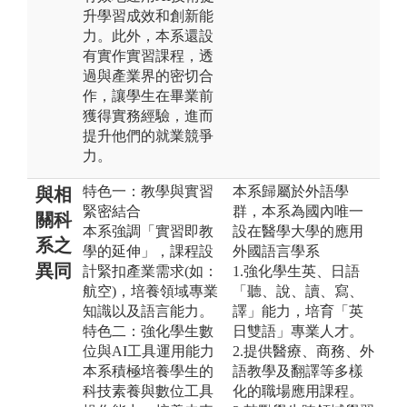
升學習成效和創新能
力。此外，本系還設
有實作實習課程，透
過與產業界的密切合
作，讓學生在畢業前
獲得實務經驗，進而
提升他們的就業競爭
力。
特色一：教學與實習
本系歸屬於外語學
與相
緊密結合
群，本系為國內唯一
關科
本系強調「實習即教
設在醫學大學的應用
系之
學的延伸」，課程設
外國語言學系
異同
計緊扣產業需求(如：
1.強化學生英、日語
航空)，培養領域專業
「聽、說、讀、寫、
知識以及語言能力。
譯」能力，培育「英
特色二：強化學生數
日雙語」專業人才。
位與AI工具運用能力
2.提供醫療、商務、外
本系積極培養學生的
語教學及翻譯等多樣
科技素養與數位工具
化的職場應用課程。