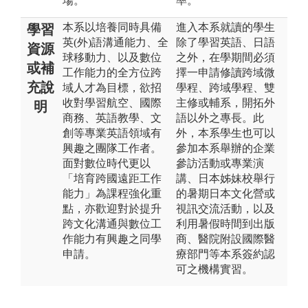
場。
率。
本系以培養同時具備
進入本系就讀的學生
學習
英(外)語溝通能力、全
除了學習英語、日語
資源
球移動力、以及數位
之外，在學期間必須
或補
工作能力的全方位跨
擇一申請修讀跨域微
充說
域人才為目標，欲招
學程、跨域學程、雙
收對學習航空、國際
主修或輔系，開拓外
明
商務、英語教學、文
語以外之專長。此
創等專業英語領域有
外，本系學生也可以
興趣之團隊工作者。
參加本系舉辦的企業
面對數位時代更以
參訪活動或專業演
「培育跨國遠距工作
講、日本姊妹校舉行
能力」為課程強化重
的暑期日本文化營或
點，亦歡迎對於提升
視訊交流活動，以及
跨文化溝通與數位工
利用暑假時間到出版
作能力有興趣之同學
商、醫院附設國際醫
申請。
療部門等本系簽約認
可之機構實習。