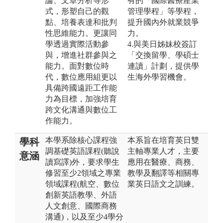
論、文章分析等形
有的「國際醫療產業
式，形塑自己的觀
管理學程」等學程，
點、培養表達和批判
提升國內外就業競爭
性思維能力。更讓同
力。
學透過實際活動參
4.與美日姊妹校簽訂
與，增進社群參與之
「交換留學、學碩士
能力。面對數位時
連讀」計劃，提供學
代，數位應用組更以
生海外學習機會。
具備跨國遠距工作能
力為目標，加強培育
跨文化溝通與數位工
作能力。
本學系除核心課程強
本系旨在培育英日雙
學科
調基礎英語課程(聽說
主軸專業人才，主要
意涵
讀寫譯)外，要求學生
應用在醫療、商務、
修習至少2領域之專業
教學及翻譯等相關專
領域課程(航空、數位
業英日語文之訓練。
創新英語教學、外語
人文創意、國際商務
溝通)，以及至少4學分