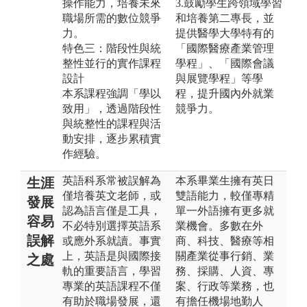
操作能力，培養未來
3.鼓勵學生跨領域學習
職場所需的數位競爭
和培養第二專長，並
力。
提供醫學大學特有的
特色三：階段性與統
「國際醫療產業管理
整性並行的實作課程
學程」、「國際會議
設計
與展覽學程」等學
本系課程強調「學以
程，提升國內外就業
致用」，透過階段性
競爭力。
與統整性的課程與活
動安排，逐步累積實
作經驗。
英語科系常被誤解為
本系畢業生擁有英日
生涯
僅培養英文老師，或
雙語能力，較僅專精
發展
認為語言僅是工具，
單一外語擁有更多就
容易
不必特別選擇英語系
業機會。多數在外
誤解
或應外系就讀。事實
商、科技、醫療等相
上，英語是與國際接
關產業從事行銷、業
之處
軌的重要語言，學習
務、採購、人資、專
專業的英語課程不僅
案、行政等業務，也
有助於職場發展，還
有擔任機場地勤人