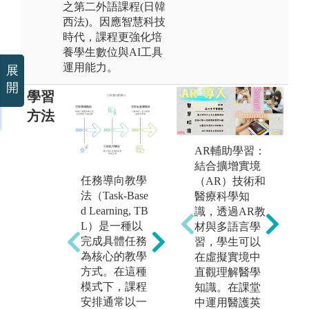
之第二外語課程(日韓
西法)。因應智慧科技
時代，課程更強化培
養學生數位與AI工具
運用能力。
展
開
學習
方法
AR輔助學習：
結合擴增實境
專案導向學習
任務導向教學
（AR）技術和
（Project-Based
法（Task-Base
醫療科學知
Learning, PB
d Learning, TB
識，透過AR教
L）是任務導
L）是一種以
材與多語言學
向學習（TB
專
完成具體任務
習，學生可以
L）的進階形
學
為核心的教學
在虛擬實境中
式。在PBL
工
方式。在這種
直觀理解醫學
中，學生需要
觀
模式下，課程
知識。在課堂
完成的任務通
透
安排通常以一
中運用醫護英