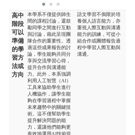
本學系不僅提供師生
語文學習不侷限於培
高中
間的課程討論，還鼓
養個人語言能力，亦
階段
勵同學之間進行互動
重視人際互動與溝通
可以
與討論，藉此呈現團
能力的訓練，可從小
準備
隊合作的重要性。透
組合作或團體報告過
過這些成果報告的討
程中學習人際互動與
的學
論，學生能夠共同分
溝通。
習方
享與交流學習心得，
法或
提升合作與溝通能
方向
力。此外，本系強調
利用人工智慧（AI）
工具來協助學生進行
人機協作，讓學生能
夠在學習過程中掌握
未來趨勢中的關鍵技
術。這不僅幫助學生
提升解決問題的能
力，還讓他們能夠更
有效地運用AI技術提