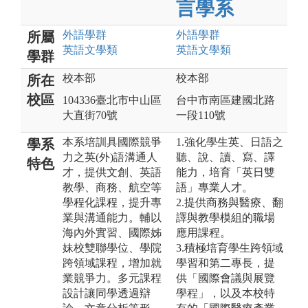
言學系
外語
學群
外語
學群
所屬
英語文
學類
英語文
學類
學群
校本部
校本部
所在
校區
104336臺北市中山區
台中市南區建國北路
大直街70號
一段110號
本系培訓具國際競爭
1.強化學生英、日語之
學系
力之英(外)語溝通人
聽、說、讀、寫、譯
特色
才，提供文創、英語
能力，培育「英日雙
教學、商務、航空等
語」專業人才。
學程化課程，提升專
2.提供商務與醫療、翻
業與溝通能力。輔以
譯與教學模組的職場
海內外實習、國際姊
應用課程。
妹校雙聯學位、學院
3.積極培育學生跨領域
跨領域課程，增加就
學習和第二專長，提
業競爭力。多元課程
供「國際會議與展覽
設計讓同學透過辯
學程」，以及本校特