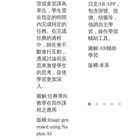
常更加複雜，
學
堂或多堂課為
日文AR APP，
且作業時間可
與
單位，學生需
包含掛號、批
以延續整個學
如
在指定的時間
價、領藥等，
期。此過程以
系
內完成特定的
強調自主學
團隊合作的方
公
任務。在完成
習，操作學習
式進行，強調
學
任務的過程
輔助工具。
學生在解決實
機
中，師生會不
圖解:AR輔助
際問題的過程
能
斷進行互動，
學習
中，進行深入
工
透過討論與反
的探索與學
版權:本系
進
思來激發學生
習。
的思考，促使
圖
學習更加深
圖解:專案導向
實
入。
教學在英語辯
版
論課程之應用
圖解:任務導向
供
教學在寫作課
版權:Image gen
程之應用
erated using Na
pkin AI
版權:Image gen
erated using Na
pkin AI