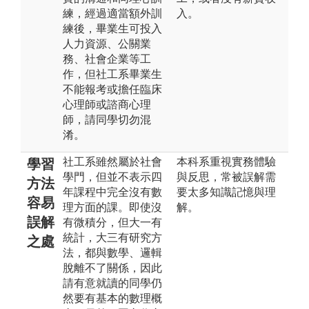
練，經過適當額外訓
入。
練後，畢業生可投入
人力資源、公關業
務、社會企業等工
作，但社工系畢業生
不能報考或擔任臨床
心理師或諮商心理
師，請同學切勿混
淆。
社工系雖然屬於社會
本科系重視實務體驗
學習
學門，但並不表示四
與反思，常被誤解需
方法
年課程中完全沒有數
要太多知識記憶與理
容易
理方面的課。即使沒
解。
誤解
有微積分，但大一有
統計，大三有研究方
之處
法，都與數學、邏輯
脫離不了關係，因此
請有意就讀的同學仍
然要有基本的數理概