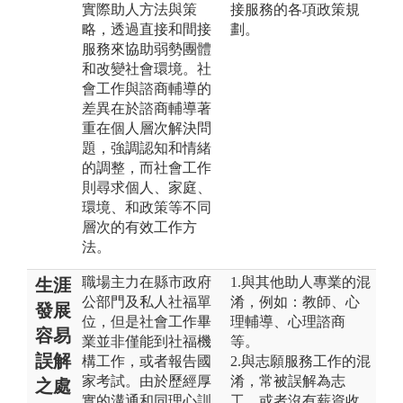
實際助人方法與策
接服務的各項政策規
略，透過直接和間接
劃。
服務來協助弱勢團體
和改變社會環境。社
會工作與諮商輔導的
差異在於諮商輔導著
重在個人層次解決問
題，強調認知和情緒
的調整，而社會工作
則尋求個人、家庭、
環境、和政策等不同
層次的有效工作方
法。
職場主力在縣市政府
1.與其他助人專業的混
生涯
公部門及私人社福單
淆，例如：教師、心
發展
位，但是社會工作畢
理輔導、心理諮商
容易
業並非僅能到社福機
等。
誤解
構工作，或者報告國
2.與志願服務工作的混
家考試。由於歷經厚
淆，常被誤解為志
之處
實的溝通和同理心訓
工，或者沒有薪資收