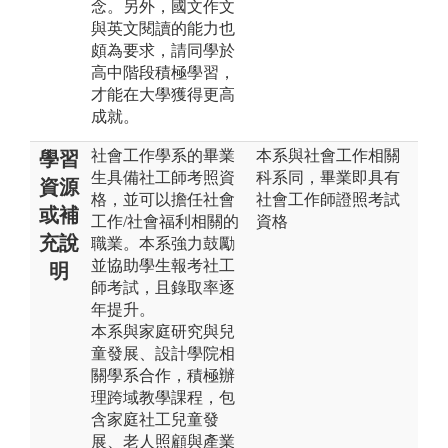
念。另外，國文作文
與英文閱讀的能力也
頗為要求，請同學於
高中階段積極學習，
才能在大學獲得更高
成就。
社會工作學系的畢業
本系與社會工作相關
學習
生具備社工師考照資
科系同，畢業即具有
資源
格，並可以擔任社會
社會工作師證照考試
或補
工作/社會福利相關的
資格
充說
職業。本系強力鼓勵
並協助學生報考社工
明
師考試，且錄取率逐
年提升。
本系與家庭研究與兒
童發展、設計學院相
關學系合作，積極辦
理跨域教學課程，包
含家庭社工兒童發
展、老人照顧與產業