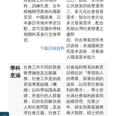
與創新之跨領域學
人口、財政、管理與
程，訓練扎實。近年
公共政策的統整運用
積極辦理新南向國家
三、多元化社會發展
見習、中國港澳、日
需求：契合社會文化
本參訪等海外學習活
多元發展需求，配合
動，並可至國外學校
長期台灣社會變遷之
相關科系進行交換學
趨勢
習。
四、符合專業證照考
試資格：具備國家證
下載詳細資料
照基本資格，培養個
人職場基本能力
社會工作不同於慈善
社會福利學系的教育
學科
救濟施捨及志願服
目標在於『學習助人
意涵
務，社會工作是由政
的專業、探索自我的
府或專業組織（機
成長，以培育社會福
構）以科學知識為基
利的專才』。學士班
礎，所進行的人群服
分為社會福利政策與
務，目的在於解決個
組織管理、兒童少
人和社會問題，及追
年、婦女與家庭服務
求社會正義。社會工
兩大類群。碩士班的