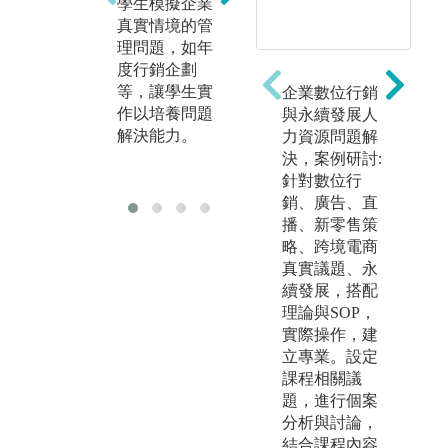
學生模擬企業
對指定個案進
告
真實情境的管
行討論，以培
小
理問題，如年
養解決問題能
進
度行銷企劃
力、擴散聚歛
養
等，讓學生實
企業數位行銷
思考能力、資
達
作以培養問題
與永續發展人
料收集與問題
調
解決能力。
力資源問題解
分析能力。
化
決，案例研討:
力
針對數位行
銷、廣告、直
播、新零售策
略、跨境電商
真實議題、永
續發展，搭配
理論與SOP，
實際操作，建
立專業。設定
課程相關議
題，進行個案
分析與討論，
結合課程內容