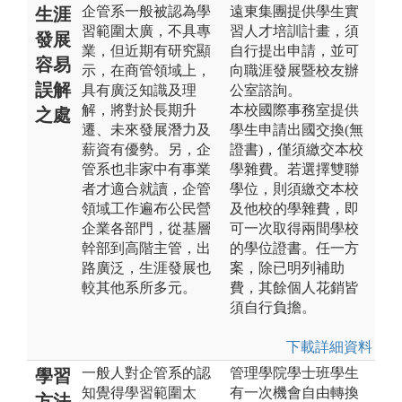
企管系一般被認為學
遠東集團提供學生實
生涯
習範圍太廣，不具專
習人才培訓計畫，須
發展
業，但近期有研究顯
自行提出申請，並可
容易
示，在商管領域上，
向職涯發展暨校友辦
誤解
具有廣泛知識及理
公室諮詢。
解，將對於長期升
本校國際事務室提供
之處
遷、未來發展潛力及
學生申請出國交換(無
薪資有優勢。另，企
證書)，僅須繳交本校
管系也非家中有事業
學雜費。若選擇雙聯
者才適合就讀，企管
學位，則須繳交本校
領域工作遍布公民營
及他校的學雜費，即
企業各部門，從基層
可一次取得兩間學校
幹部到高階主管，出
的學位證書。任一方
路廣泛，生涯發展也
案，除已明列補助
較其他系所多元。
費，其餘個人花銷皆
須自行負擔。
下載詳細資料
一般人對企管系的認
管理學院學士班學生
學習
知覺得學習範圍太
有一次機會自由轉換
方法