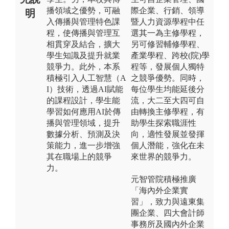
播領域之優勢，可融
際企業、行銷、領導
明
入傳播與管理特色課
暨人力資源學程中任
程，使傳播與管理互
選其一為主修學程，
相貫穿及結合，擴大
另可修習輔修學程、
學生知識及提升就業
產業學程、跨校(院)學
競爭力。此外，本系
程等，發展個人獨特
積極引入人工智慧（A
之競爭優勢。同時，
I）技術，透過AI賦能
每位學生均能延後分
的課程設計，學生能
流，大二至大四可自
學習如何應用AI於傳
由轉換主修學程，有
播與管理領域，提升
助學生探索職涯性
數據分析、預測及決
向，適性發展並發揮
策能力，進一步增強
個人潛能，強化在未
其在職場上的競爭
來世界的競爭力。
力。
元智管院積極推廣
「海內外企業實
習」，致力與遠東集
團企業、四大會計師
事務所及國內外企業