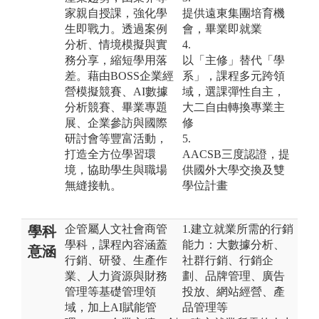
家親自授課，強化學
提供遠東集團培育機
生即戰力。透過案例
會，畢業即就業
分析、情境模擬與實
4.
務分享，縮短學用落
以「主修」替代「學
差。藉由BOSS企業經
系」，課程多元跨領
營模擬競賽、AI數據
域，選課彈性自主，
分析競賽、畢業專題
大二自由轉換專業主
展、企業參訪與國際
修
研討會等豐富活動，
5.
打造全方位學習環
AACSB三度認證，提
境，協助學生與職場
供國外大學交換及雙
無縫接軌。
學位計畫
企管屬人文社會商管
1.建立就業所需的行銷
學科
學科，課程內容涵蓋
能力：大數據分析、
意涵
行銷、研發、生產作
社群行銷、行銷企
業、人力資源與財務
劃、品牌管理、廣告
管理等基礎管理領
投放、網站經營、產
域，加上AI賦能管
品管理等