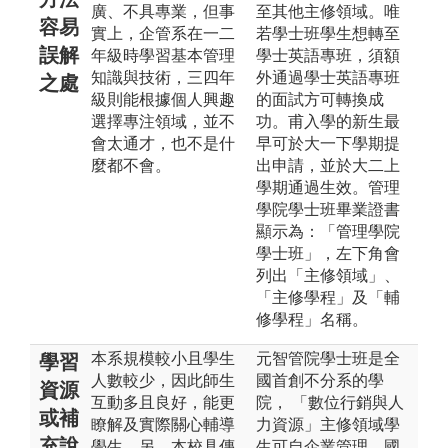
廣、不具專業，但事
至其他主修領域。唯
容易
實上，企管系在一二
若學士班學生想轉至
誤解
年級時學習基本管理
學士英語專班，須額
知識與技術，三四年
外通過學士英語專班
之處
級則能根據個人興趣
的面試方可轉換成
選擇專注領域，並不
功。甫入學的新生最
會太通才，也不是什
早可於大一下學期提
麼都不會。
出申請，並於大二上
學期通過生效。管理
學院學士班畢業證書
顯示為：「管理學院
學士班」，左下角會
列出「主修領域」、
「主修學程」及「輔
修學程」名稱。
本系規模較小且學生
元智管院學士班是全
學習
人數較少，因此師生
國首創不分系的學
資源
互動多且良好，能更
院， 「數位行銷與人
或補
瞭解及實際關心輔導
力資源」主修領域學
充說
學生。另，本校具傳
生可自企業管理、國