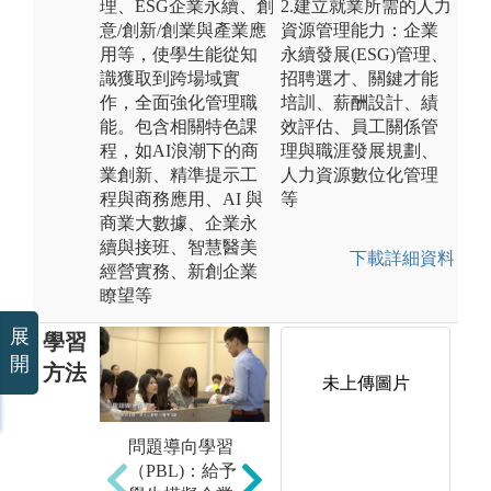
理、ESG企業永續、創
2.建立就業所需的人力
意/創新/創業與產業應
資源管理能力：企業
用等，使學生能從知
永續發展(ESG)管理、
識獲取到跨場域實
招聘選才、關鍵才能
作，全面強化管理職
培訓、薪酬設計、績
能。包含相關特色課
效評估、員工關係管
程，如AI浪潮下的商
理與職涯發展規劃、
業創新、精準提示工
人力資源數位化管理
程與商務應用、AI 與
等
商業大數據、企業永
續與接班、智慧醫美
下載詳細資料
經營實務、新創企業
瞭望等
展
學習
開
方法
未上傳圖片
問題導向學習
個案研討（參
團
（PBL)：給予
與式學習）:針
習