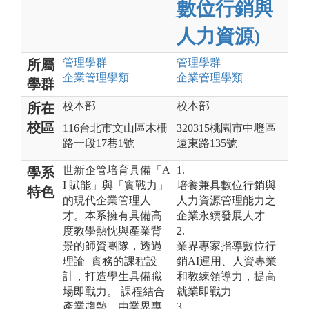
數位行銷與
人力資源)
管理
學群
管理
學群
所屬
企業管理
學類
企業管理
學類
學群
校本部
校本部
所在
校區
116台北市文山區木柵
320315桃園市中壢區
路一段17巷1號
遠東路135號
世新企管培育具備「A
1.
學系
I 賦能」與「實戰力」
培養兼具數位行銷與
特色
的現代企業管理人
人力資源管理能力之
才。本系擁有具備高
企業永續發展人才
度教學熱忱與產業背
2.
景的師資團隊，透過
業界專家指導數位行
理論+實務的課程設
銷AI運用、人資專業
計，打造學生具備職
和教練領導力，提高
場即戰力。 課程結合
就業即戰力
產業趨勢，由業界專
3.