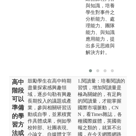
與知識，培養
學生對事件之
分析能力、處
理能力、團隊
能力、與知識
應用能力，提
出多元思維與
解決方針。
鼓勵學生在高中時期
1.閱讀量：培養閱讀的
高中
盡量探索感興趣領
習慣，增加閱讀量是
階段
域，逐步勾勒有興趣
極為關鍵的，有足夠
可以
長期投入的議題或產
的閱讀量，才能掌握
準備
業，參與相關研習活
國際市場脈動，CN
動或自學，並累積實
N，看Times雜誌，各
的學
作具體成果，例如學
種國際媒體，英國衛
習方
校幹部、社團表現、
報之類的，就算不出
法或
小論文、自媒體文字
國，在今天網際網路