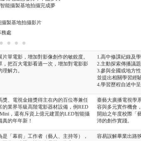
版權:學生提供
D智能攝製基地拍攝完成夢
智能攝製基地拍攝影片
事務處
展片單電影，增加對影像創作的敏銳度。
1.高中修課紀錄及
單，把百大電影看過一次，增加對電影影
2.主動探索傳播議
的理解力。
3.參與全國或地方
並提出相關學習經驗
4.學習歷程自述中
馬獎、電視金鐘獎得主在內的百位專兼任
臺藝大廣播電視學系
富的業界等級高階電影器材設備，例RED
容與多元實作機會，
EXA Mini，還有斥資上億元建置的LED智能攝
開始之年度校際「藝
備真的年年新！
沛的創作實踐。
為是「幕前」工作者（藝人、主持等），
容易誤解畢業出路