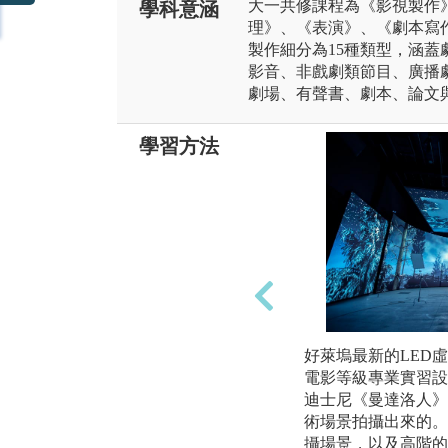
大一共修課程為《影視製作
學科意涵
理》、《表演》、《劇本寫
製作細分為15種類型，涵
影音、非戲劇類節目、廣播劇、
劇場、有聲書、劇本、論文
學習方法
好萊塢最新的LED
電影等級專業實習設
迪士尼《曼達洛人》
術場景拍攝出來的。
攝場景，以及高階的