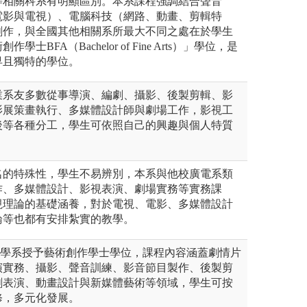
等相關科系有明顯區別。本系課程強調結合聲音
電影與電視）、電腦科技（網路、動畫、剪輯特
創作，與全國其他相關系所最大不同之處在於學生
士BFA（Bachelor of Fine Arts）」學位，是
早且獨特的學位。
業系友多數從事導演、編劇、攝影、後製剪輯、影
影展策畫執行、多媒體設計師與劇場工作，影視工
後等各種分工，學生可依照自己的興趣與個人特質
名的特殊性，學生不易辨別，本系與他校廣電系類
作、多媒體設計、影視表演、劇場實務等實務課
視理論的基礎涵養，對於電視、電影、多媒體設計
論等也都有安排紮實的教學。
播學系授予藝術創作學士學位，課程內容涵蓋劇情片
演實務、攝影、聲音訓練、影音節目製作、後製剪
劇表演、動畫設計與新媒體藝術等領域，學生可按
修，多元化發展。