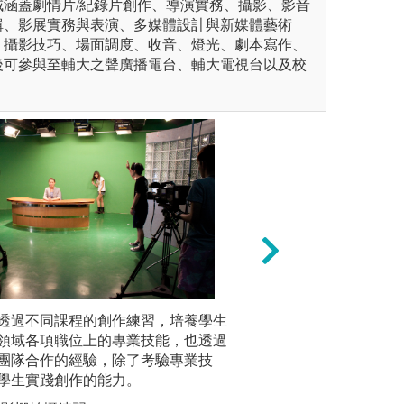
域涵蓋劇情片/紀錄片創作、導演實務、攝影、影音
輯、影展實務與表演、多媒體設計與新媒體藝術
、攝影技巧、場面調度、收音、燈光、劇本寫作、
後可參與至輔大之聲廣播電台、輔大電視台以及校
。
始，經歷演員試鏡、尋找拍攝
透過不同課程的創作練習，培養學生
特殊化妝設計課程
課堂講授
實作中熟悉各種電影器材的操
領域各項職位上的專業技能，也透過
學如何化「老妝」
視的緣起
程中了解影業拍片的流程模
團隊合作的經驗，除了考驗專業技
劃了一種電影特化
敘事、傳
學生實踐創作的能力。
次，再讓同學們互
眾傳播領
用到的各項特化技