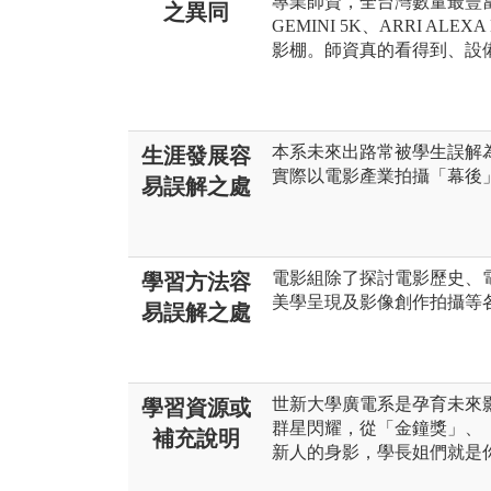
專業師資，全台灣數量最豐
之異同
GEMINI 5K、ARRI AL
影棚。師資真的看得到、設
本系未來出路常被學生誤解
生涯發展容
實際以電影產業拍攝「幕後
易誤解之處
電影組除了探討電影歷史、
學習方法容
美學呈現及影像創作拍攝等
易誤解之處
世新大學廣電系是孕育未來
學習資源或
群星閃耀，從「金鐘獎」、
補充說明
新人的身影，學長姐們就是