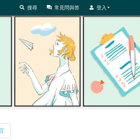
搜尋
常見問與答
登入
質