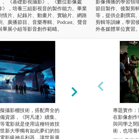
》、《基礎影視攝影》、《數位影像處
影像傳播的學習領
作》，培養三組影視音的製作能力。畢業
節目製作、後製剪
蓋劇情片、紀錄片、動畫片、實驗片、網路
等，提供企劃撰寫
廣播節目、音樂專輯、Podcast、聲音
剪輯等訓練，學習
與畢展小組等影音創作範疇。
外各媒體單位實習
虛擬攝影棚技術，搭配齊全的
同學從劇本發想開
專題實作：
備資源，《阿凡達》續集、
場景，從拍攝課程
在影像創作
等電影就是使用這種特效技
作，也經由拍攝過
與同學之間
世新大學獨有如此夢幻的拍
式。
術，也培養
電影級神兵利器，讓世新廣