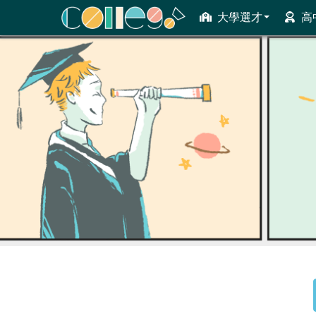
大學選才
高
ColleGo! 大學選才與高中育才輔助系統