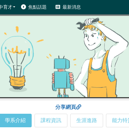
中育才
焦點話題
最新消息
分享網頁
學系介紹
課程資訊
生涯進路
能力特