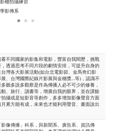
影片照
攝影棚拍攝練習
並應用於未來拍攝
大學影傳系
圖解:同學們互相
版權:世新廣電系
觀看不同國家的影集和電影，豐富自我閱歷，挑戰
析，透過思考不同片段的劇情安排，可提升自身的
注台灣各大影展活動(如台北電影節、金馬奇幻影
展、台灣國際紀錄片影展與金穗獎...等)，認識不
看多聽多說多觀察是作為傳播人必不可少的修養，
活動、旅行、讀書等，增廣自我的眼界，並在課餘
片拍攝或是短影音等創作，多多增加影像聲音方面
積月累方能有成，未來也才能利用聲音、畫面說出
「影像傳播」科系，與新聞系、廣告系、資訊傳