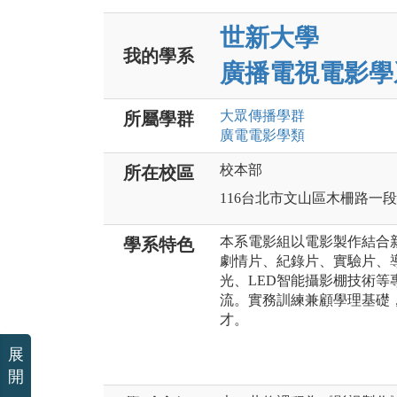
世新大學
我的學系
廣播電視電影學
大眾傳播
學群
所屬學群
廣電電影
學類
校本部
所在校區
116台北市文山區木柵路一段
本系電影組以電影製作結合
學系特色
劇情片、紀錄片、實驗片、
光、LED智能攝影棚技術
流。實務訓練兼顧學理基礎
才。
展
開