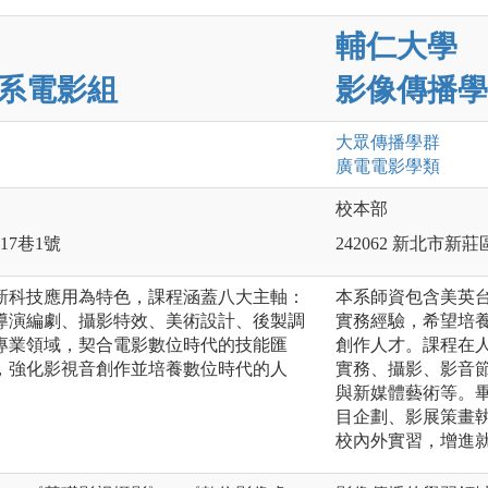
輔仁大學
系電影組
影像傳播學
大眾傳播
學群
廣電電影
學類
校本部
17巷1號
242062 新北市新
新科技應用為特色，課程涵蓋八大主軸：
本系師資包含美英
導演編劇、攝影特效、美術設計、後製調
實務經驗，希望培
等專業領域，契合電影數位時代的技能匯
創作人才。課程在
，強化影視音創作並培養數位時代的人
實務、攝影、影音
與新媒體藝術等。
目企劃、影展策畫
校內外實習，增進