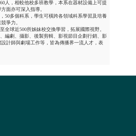
班60人，相較他校多班教學，本系在器材設備上可提
學方面亦可深入指導。
學院，50多個科系，學生可橫跨各領域科系學習及培養
業競爭力。
生至全球近500所姊妹校交換學習，拓展國際視野。
演、編劇、攝影、後製剪輯、影視節目企劃行銷、影
體設計師與劇場工作等，皆為傳播界一流人才，表