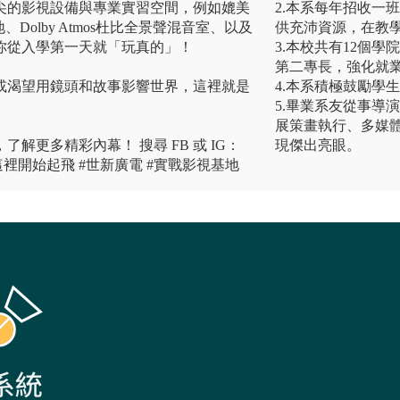
尖的影視設備與專業實習空間，例如媲美
2.本系每年招收一
Dolby Atmos杜比全景聲混音室、以及
供充沛資源，在教
你從入學第一天就「玩真的」！
3.本校共有12個
第二專長，強化就
或渴望用鏡頭和故事影響世界，這裡就是
4.本系積極鼓勵學
5.畢業系友從事導
展策畫執行、多媒
解更多精彩內幕！ 搜尋 FB 或 IG：
現傑出亮眼。
裡開始起飛 #世新廣電 #實戰影視基地