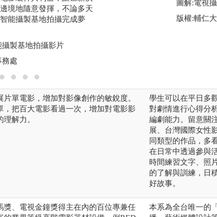
圖解:學生拍攝畢製
圖解:電視
邊境地隨意發揮，不論多天
版權:學生提供
版權:輔仁
D智能攝製基地拍攝完成夢
智能攝製基地拍攝影片
事務處
展片單電影，增加對影像創作的敏銳度。
學生可以在平日多
單，把百大電影看過一次，增加對電影影
對劇情進行心得分
的理解力。
編劇能力。留意關
展、台灣國際女性影
同類型的作品，多
在日常中透過參與
時間練習文字、照
的了解與訓練，日
好故事。
馬獎、電視金鐘獎得主在內的百位專兼任
本系為全台唯一的