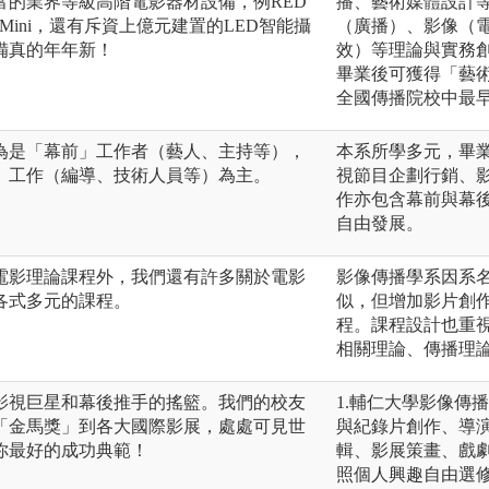
富的業界等級高階電影器材設備，例RED
播、藝術媒體設計
EXA Mini，還有斥資上億元建置的LED智能攝
（廣播）、影像（
備真的年年新！
效）等理論與實務
畢業後可獲得「藝術創作學
全國傳播院校中最
為是「幕前」工作者（藝人、主持等），
本系所學多元，畢
」工作（編導、技術人員等）為主。
視節目企劃行銷、
作亦包含幕前與幕
自由發展。
電影理論課程外，我們還有許多關於電影
影像傳播學系因系
各式多元的課程。
似，但增加影片創
程。課程設計也重
相關理論、傳播理
影視巨星和幕後推手的搖籃。我們的校友
1.輔仁大學影像傳
「金馬獎」到各大國際影展，處處可見世
與紀錄片創作、導
你最好的成功典範！
輯、影展策畫、戲
照個人興趣自由選