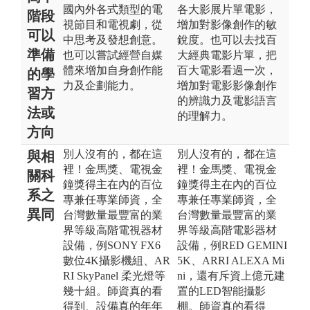
國內外各式類型的電
各大影展片單電影，
階段
視節目和電視劇，從
增加對影像創作的敏
可以
中思考及發想創意。
銳度。也可以去找百
準備
也可以嘗試經營自媒
大經典電影片單，把
體來增加自身創作能
百大電影看過一次，
的學
力及企劃能力。
增加對電影影像創作
習方
的辨識力及電影語言
法或
的理解力。
方向
別人沒有的，都在這
別人沒有的，都在這
與相
裡！金馬獎、電視金
裡！金馬獎、電視金
關科
鐘獎得主在內的百位
鐘獎得主在內的百位
系之
專兼任專業師資，全
專兼任專業師資，全
異同
台灣數量最豐富的業
台灣數量最豐富的業
界等級高階電視器材
界等級高階電影器材
設備，例SONY FX6
設備，例RED GEMINI
數位4K攝影機組、AR
5K、ARRI ALEXA Mi
RI SkyPanel 柔光燈等
ni，還有斥資上億元建
幾十組。師資真的看
置的LED智能攝影
得到、設備真的年年
棚。師資真的看得