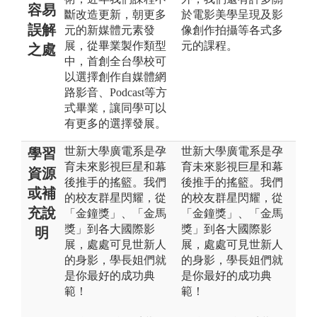
容易
斷改造更新，朝更多
於電影美學呈現及影
誤解
元的新媒體元素發
像創作拍攝等各式多
展，從畢業製作類型
元的課程。
之處
中，首創全台學校可
以選擇創作自媒體網
路影音、Podcast等方
式畢業，讓同學可以
有更多的選擇發展。
世新大學廣電系是孕
世新大學廣電系是孕
學習
育未來影視巨星和幕
育未來影視巨星和幕
資源
後推手的搖籃。我們
後推手的搖籃。我們
或補
的校友群星閃耀，從
的校友群星閃耀，從
充說
「金鐘獎」、「金馬
「金鐘獎」、「金馬
獎」到各大國際影
獎」到各大國際影
明
展，處處可見世新人
展，處處可見世新人
的身影，學長姐們就
的身影，學長姐們就
是你最好的成功典
是你最好的成功典
範！
範！