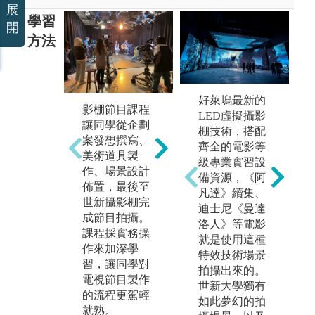
展
學習
開
方法
好萊塢最新的
同學從實作攝
影棚節目課程
在
LED虛擬攝影
製課程中學習
讓同學從企劃
學
棚技術，搭配
操作各種不同
案發想撰寫、
以
齊全的電影等
類型的電視電
美術道具製
作
級專業實習設
影專業器材，
作、場景設計
更
備資源，《阿
也經由拍攝過
佈置，最後至
圖
凡達》續集、
程中更加了解
世新攝影棚完
老
迪士尼《曼達
影視拍片的流
成節目拍攝。
的
洛人》等電影
程。
課程採實務操
來
就是使用這種
圖解:學生劇情
作來加深學
各
特效技術場景
影片作業拍攝
習，讓同學對
影
拍攝出來的。
電視節目製作
性
版權:學生提供
世新大學獨有
的流程更駕輕
受
如此夢幻的拍
就熟。
有