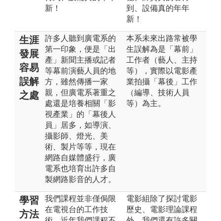
新！
到、設備真的年年
新！
許多人聽到廣電系的
本系未來出路常被學
生涯
第一印象，便是「出
生誤解為是「幕前」
發展
產」新聞主播或記者
工作者（藝人、主持
容易
等幕前演藝人員的地
等），實際以電影產
誤解
方，雖然傳播一家
業拍攝「幕後」工作
親，但廣電系著重之
（編導、技術人員
之處
處還是培養相關「影
等）為主。
視產業」的「幕後人
員」居多，如導演、
攝影師、燈光、美
術、製片等等，現在
網路自媒體盛行，廣
電系也培育出許多自
製網路影音的人才。
我們課程並非僅侷限
電影組除了探討電影
學習
在電視台的工作技
歷史、電影理論課程
方法
術，近年我們課程不
外，我們還有許多關