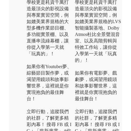
學校更是耗資千萬打
學校更是耗資千萬打
造最頂尖的影視設備
造最頂尖的影視設備
與專業實習空間，例
與專業實習空間，例
如媲美業界規格的大
如媲美業界規格的LVS
型多機作業節目棚、
智能攝製基地、Dolby
多功能實景棚、以及
Atmos杜比全景聲混音
直播串流綠幕棚，讓
室、以及高階剪輯與
你從入學第一天就
特效工作站，讓你從
「玩真的」！
入學第一天就「玩真
的」！
如果你有Youtuber夢、
綜藝節目製作夢，或
如果你有電影夢、戲
渴望用鏡頭和故事影
劇夢，或渴望用鏡頭
響世界，這裡就是你
和故事影響世界，這
實現抱負的最佳舞
裡就是你實現抱負的
台！
最佳舞台！
立即行動，追蹤我們
立即行動，追蹤我們
的社群，了解更多精
的社群，了解更多精
彩內幕！ 搜尋 FB 或 I
彩內幕！ 搜尋 FB 或 I
G：「世新廣電」 #你
G：「世新廣電」 #你