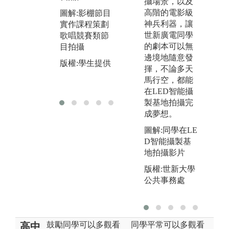
攝場景，以及
色
高階的電影級
圖解:影棚節目
神兵利器，讓
實作課程策劃
圖
世新廣電同學
歌唱競賽類節
不
的劇本可以無
目拍攝
影
邊境地隨意發
性
版權:學生提供
揮，不論多天
版
馬行空，都能
系
在LED智能攝
製基地拍攝完
成夢想。
圖解:同學在LE
D智能攝製基
地拍攝影片
版權:世新大學
公共事務處
鼓勵同學可以多觀看
同學平常可以多觀看
高中