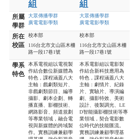
組
組
大眾傳播
學群
大眾傳播
學群
所屬
廣電電影
學類
廣電電影
學類
學群
校本部
校本部
所在
校區
116台北市文山區木柵
116台北市文山區木柵
路一段17巷1號
路一段17巷1號
本系電視組以電視製
本系電影組以電影製
學系
作結合數位新媒體為
作結合新科技應用為
特色
特色，課程涵蓋八大
特色，課程涵蓋八大
主軸：戲劇類短片、
主軸：劇情片、紀錄
非戲劇類節目、編導
片、實驗片、導演編
攝影、劇本企劃、轉
劇、攝影特效、美術
播直播、影棚技術、
設計、後製調光、LE
網路影音、頻道規劃
D智能攝影棚技術等專
等專業領域，融合電
業領域，契合電影數
視與新媒體的跨域製
位時代的技能匯流。
作。實務訓練兼顧學
實務訓練兼顧學理基