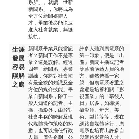
系所」。就讀「世新
新聞系」，你將成為
全方位新聞媒體人
才，畢業後必能快速
進入社會就業，無縫
接軌。
新聞系畢業只能當記
許多人聽到廣電系的
生涯
者？新聞工作不是專
第一印象，便是「出
發展
業？這是誤解。經過
產」新聞主播或記者
容易
四年「新聞系」專業
等幕前演藝人員的地
誤解
訓練，你將對社會擁
方，雖然傳播一家
有最全觀的知識及全
親，但廣電系著重之
之處
方位的媒介技能。畢
處還是培養相關「影
業自新聞系，除了一
視產業」的「幕後人
般人知道的記者、主
員」居多，如導演、
播、攝影外，由於對
攝影師、燈光、美
社會事務的瞭解及現
術、製片等等，現在
代媒體操作策略的熟
網路自媒體盛行，廣
悉，也可以擔任行政
電系也培育出許多自
人員、廣告企劃、公
製網路影音的人才。