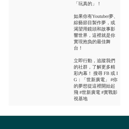
「玩真的」！
如果你有Youtuber夢、
綜藝節目製作夢，或
渴望用鏡頭和故事影
響世界，這裡就是你
實現抱負的最佳舞
台！
立即行動，追蹤我們
的社群，了解更多精
彩內幕！ 搜尋 FB 或 I
G：「世新廣電」 #你
的夢想從這裡開始起
飛 #世新廣電 #實戰影
視基地