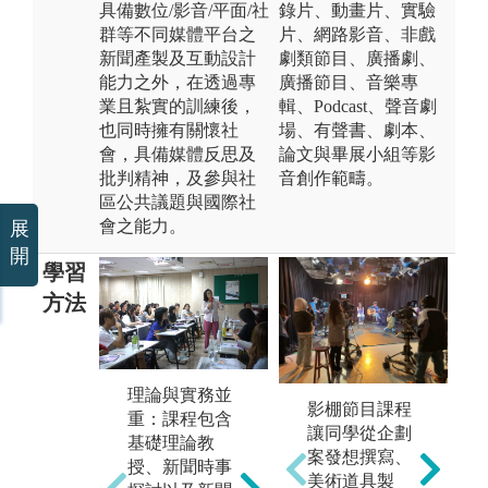
具備數位/影音/平面/社
錄片、動畫片、實驗
群等不同媒體平台之
片、網路影音、非戲
新聞產製及互動設計
劇類節目、廣播劇、
能力之外，在透過專
廣播節目、音樂專
業且紮實的訓練後，
輯、Podcast、聲音劇
也同時擁有關懷社
場、有聲書、劇本、
會，具備媒體反思及
論文與畢展小組等影
批判精神，及參與社
音創作範疇。
區公共議題與國際社
會之能力。
展
開
學習
方法
理論與實務並
全媒體融合學
影棚節目課程
大
重：課程包含
習：完整的新
讓同學從企劃
體
基礎理論教
聞採編寫、拍
案發想撰寫、
擁
授、新聞時事
攝、播報、產
美術道具製
世