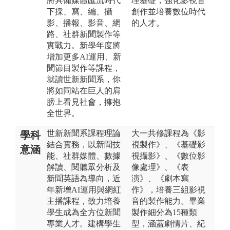
將具備媒體匯流時代
理基礎，強化影視音
下採、寫、編、攝
創作並培養數位時代
影、播報、影音、網
的人才。
路、社群新聞製作等
實戰力。新學年度將
增加更多AI運用、新
聞節目製作等課程，
就讀世新新聞系，你
將如同站在巨人的肩
膀上看見社會，擁抱
全世界。
世新新聞系課程理論
大一共修課程為《影
學科
結合實務，以新聞技
視製作》、《基礎影
意涵
能、社群媒體、數據
視攝影》、《數位影
解讀、閱聽眾分析及
像處理》、《表
新聞英語為導向，近
演》、《劇本寫
年新增AI運用與網紅
作》，培養三組影視
主播課程，致力培養
音的製作能力。畢業
學生成為全方位新聞
製作細分為15種類
專業人才。建構學生
型，涵蓋劇情片、紀