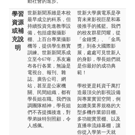
動社會的進步。
世新新聞系雖是本校
世新大學廣電系是孕
學習
最早成立的科系，但
育未來影視巨星和幕
資源
持續投資先進教學設
後推手的搖籃。我們
或補
備，包括虛擬攝影
的校友群星閃耀，從
充說
棚、上百台專業攝影
「金鐘獎」、「金馬
機等，提供學生務實
獎」到各大國際影
明
訓練。世新新聞系成
展，處處可見世新人
立至今67年，系友遍
的身影，學長姐們就
布各行各業，無論是
是你最好的成功典
電視台、報刊、雜
範！
誌、廣告公司、網
站，甚至是公家機
學校更是耗資千萬打
關、民間組織，都有
造最頂尖的影視設備
學長姐在職。我們強
與專業實習空間，例
調團隊精神，學長姐
如媲美業界規格的大
們不吝提攜後進，對
型多機作業節目棚、
學弟妹特別照顧，令
多功能實景棚、以及
人感佩。
直播串流綠幕棚，讓
你從入學第一天就