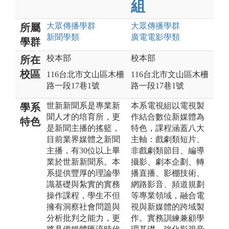
組
大眾傳播
學群
大眾傳播
學群
所屬
新聞
學類
廣電電影
學類
學群
校本部
校本部
所在
校區
116台北市文山區木柵
116台北市文山區木柵
路一段17巷1號
路一段17巷1號
世新新聞系是專業新
本系電視組以電視製
學系
聞人才的培育所，更
作結合數位新媒體為
特色
是新聞主播的搖籃，
特色，課程涵蓋八大
目前業界媒體之新聞
主軸：戲劇類短片、
主播，有30位以上畢
非戲劇類節目、編導
業於世新新聞系。本
攝影、劇本企劃、轉
系提供豐厚的理論學
播直播、影棚技術、
識基礎與紮實的實務
網路影音、頻道規劃
操作課程，學生不但
等專業領域，融合電
擁有洞察社會問題與
視與新媒體的跨域製
分析批判之能力，更
作。實務訓練兼顧學