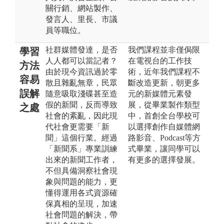
關行銷、網站製作、
發言人、里長、市議
員等職位。
社群媒體發達，是否
我們課程並非僅侷限
學習
人人都可以當記者？
在電視台的工作技
方法
由於現今資訊過於零
術，近年我們課程不
容易
散且雜亂無章，民眾
斷改造更新，朝更多
誤解
隨意吸取淺碟甚至造
元的新媒體元素發
假的新聞，反而導致
展，從畢業製作類型
之處
社會的紊亂，因此現
中，首創全台學校可
代社會更需要「新
以選擇創作自媒體網
聞」這個行業。經過
路影音、Podcast等方
「新聞系」專業訓練
式畢業，讓同學可以
出來的新聞工作者，
有更多的選擇發展。
不但具備洞察社會現
象與問題的能力，更
懂得運用各式資源確
保真相的呈現，加速
社會問題的解決，帶