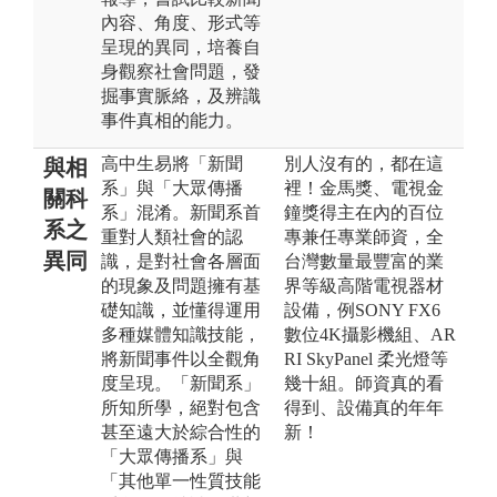
內容、角度、形式等
呈現的異同，培養自
身觀察社會問題，發
掘事實脈絡，及辨識
事件真相的能力。
高中生易將「新聞
別人沒有的，都在這
與相
系」與「大眾傳播
裡！金馬獎、電視金
關科
系」混淆。新聞系首
鐘獎得主在內的百位
系之
重對人類社會的認
專兼任專業師資，全
異同
識，是對社會各層面
台灣數量最豐富的業
的現象及問題擁有基
界等級高階電視器材
礎知識，並懂得運用
設備，例SONY FX6
多種媒體知識技能，
數位4K攝影機組、AR
將新聞事件以全觀角
RI SkyPanel 柔光燈等
度呈現。「新聞系」
幾十組。師資真的看
所知所學，絕對包含
得到、設備真的年年
甚至遠大於綜合性的
新！
「大眾傳播系」與
「其他單一性質技能