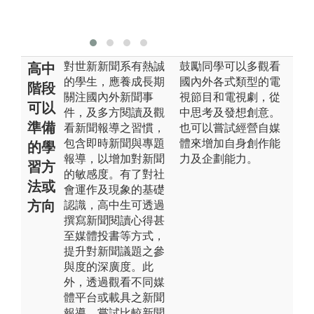
對世新新聞系有熱誠
鼓勵同學可以多觀看
高中
的學生，應養成長期
國內外各式類型的電
階段
關注國內外新聞事
視節目和電視劇，從
可以
件，及多方閱讀及觀
中思考及發想創意。
準備
看新聞報導之習慣，
也可以嘗試經營自媒
包含即時新聞與專題
體來增加自身創作能
的學
報導，以增加對新聞
力及企劃能力。
習方
的敏感度。有了對社
法或
會運作及現象的基礎
方向
認識，高中生可透過
撰寫新聞閱讀心得甚
至媒體投書等方式，
提升對新聞議題之參
與度的深廣度。此
外，透過觀看不同媒
體平台或載具之新聞
報導，嘗試比較新聞