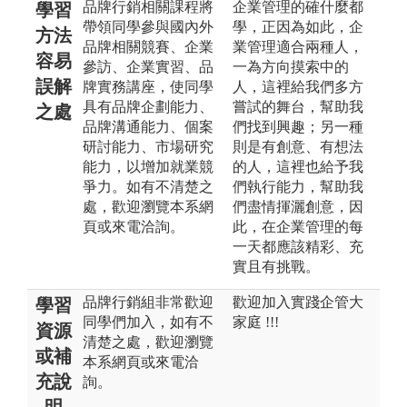
品牌行銷相關課程將
企業管理的確什麼都
學習
帶領同學參與國內外
學，正因為如此，企
方法
品牌相關競賽、企業
業管理適合兩種人，
容易
參訪、企業實習、品
一為方向摸索中的
誤解
牌實務講座，使同學
人，這裡給我們多方
具有品牌企劃能力、
嘗試的舞台，幫助我
之處
品牌溝通能力、個案
們找到興趣；另一種
研討能力、市場研究
則是有創意、有想法
能力，以增加就業競
的人，這裡也給予我
爭力。如有不清楚之
們執行能力，幫助我
處，歡迎瀏覽本系網
們盡情揮灑創意，因
頁或來電洽詢。
此，在企業管理的每
一天都應該精彩、充
實且有挑戰。
品牌行銷組非常歡迎
歡迎加入實踐企管大
學習
同學們加入，如有不
家庭 !!!
資源
清楚之處，歡迎瀏覽
或補
本系網頁或來電洽
充說
詢。
明