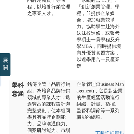
品牌創新實作等課
「永續經營管理」、
程，以培養行銷管理
「創新創業管理」學
之專業人才。
程，並提供企業媒
合，增加就業兢爭
力。協助學生赴海外
姊妹校進修，或報考
學碩士一貫學程及升
學MBA，同時提供境
內外優質實習方案，
以達學用合一及產業
展
鏈
開
銘傳企管「品牌行銷
企業管理(Business Man
學科
組」為培育品牌行銷
agement)，它是對企業
意涵
領域的專業人才，透
的生產經營活動進行
過豐富的課程設計與
組織、計畫、指揮、
完整規劃，使本組同
監督和調節等一系列
學具有品牌企劃能
職能的總稱。
力、品牌溝通能力、
個案研討能力、市場
下載詳細資料