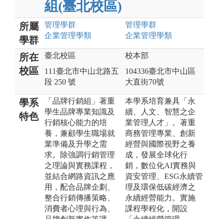
組(臺北校區)
管理
學群
管理
學群
所屬
企業管理
學類
企業管理
學類
學群
臺北校區
校本部
所在
校區
111臺北市中山北路五
104336臺北市中山區
段 250 號
大直街70號
「品牌行銷組」著重
本學系培育兼具「永
學系
學生品牌專業知識及
續、人文、智慧之企
特色
行銷核心能力的培
業管理人才」。著重
養，兼顧學生職場就
商務管理專業、創新
業準備及升學之需
經營與國際視野之養
求。除強調行銷管理
成，發展全球化行
之理論與實務課程，
銷，數位化AI實務與
並結合網路資訊之應
資安管理、ESG永續管
用，配合品牌企劃、
理及環保低碳經濟之
整合行銷傳播策略、
永續經營能力。實施
消費者心理與行為、
課程學程化，開設