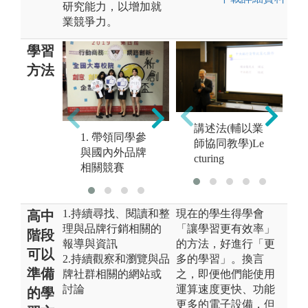
研究能力，以增加就
業競爭力。
學習
方法
3
講述法(輔以業
1. 帶領同學參
2. 進行企業參
習
師協同教學)Le
e
與國內外品牌
訪
cturing
相關競賽
1.持續尋找、閱讀和整
現在的學生得學會
高中
理與品牌行銷相關的
「讓學習更有效率」
階段
報導與資訊
的方法，好進行「更
可以
2.持續觀察和瀏覽與品
多的學習」。換言
準備
牌社群相關的網站或
之，即便他們能使用
討論
運算速度更快、功能
的學
更多的電子設備，但