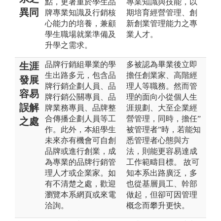
點，更著重於學生品
專業知識與技能，以
異同
牌專業知識及行銷核
期培育經營管理、創
心能力的培養，兼顧
新創業管理能力之專
學生職場就業準備及
業人才。
升學之需求。
品牌行銷組畢業的學
多被認為畢業後立即
生涯
生出路多元，包含品
擔任創業家、高階經
發展
牌行銷企劃人員、品
理人等職務。然而管
容易
牌行銷公關專員、品
理的面向小從個人生
誤解
牌業務專員、品牌整
涯規劃、大至企業經
合傳播企劃人員等工
營管理，同時，擔任”
之處
作。此外，本組學生
被管理者”時，若能知
未來亦有機會可自創
悉管理者心態與方
品牌或進行創業，成
法，則能更容易達成
為專業的品牌行銷管
工作範疇目標。 故可
理人才或企業家。如
知本系出路廣泛，多
有不清楚之處，歡迎
也從基層員工、幹部
瀏覽本系網頁或來電
做起，但卻可因管理
洽詢。
概念而攀升更快。