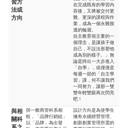
習方
在完成既有的學習內
法或
容後，又將被交付更
方向
難、更深的課程與作
業，成為一個永難脫
逃的輪迴。
自主教育很主要的一
個理念，是讓孩子做
自己，不設法形塑他
成為別的樣子。」無
論是跨出一大步進入
「自學」，或僅僅是
每週一節的「自主學
習」課，何不讓我們
一同努力，讓那一雙
雙年輕雙眼再次閃亮
吧！
與一般商管科系相
設計方向是為使學生
與相
較，「品牌行銷組」
擁有永續經營管理、
關科
以「品牌」為出發
創新創業管理所需的
系之