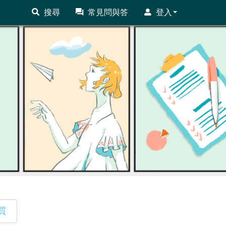
搜尋
常見問與答
登入
質