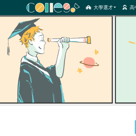
大學選才
高
ColleGo! 大學選才與高中育才輔助系統