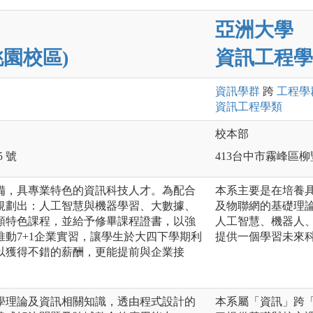
亞洲大學
園校區)
資訊工程學
資訊
學群
跨
工程
學
資訊工程
學類
校本部
 號
413台中市霧峰區柳
備，具專業特色的資訊科技人才。為配合
本系主要是在培養
規劃出：人工智慧與機器學習、大數據、
及物聯網的基礎理
類特色課程，並給予修畢課程證書，以強
人工智慧、機器人
動7+1企業實習，讓學生於大四下學期利
提供一個學習未來
以獲得不錯的薪酬，更能提前與企業接
學理論及資訊相關知識，透由程式設計的
本系屬「資訊」跨