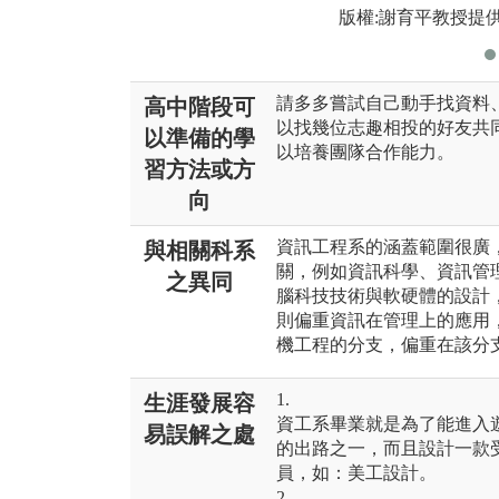
版權:謝育平教授提
請多多嘗試自己動手找資料
高中階段可
以找幾位志趣相投的好友共
以準備的學
以培養團隊合作能力。
習方法或方
向
資訊工程系的涵蓋範圍很廣
與相關科系
關，例如資訊科學、資訊管
之異同
腦科技技術與軟硬體的設計
則偏重資訊在管理上的應用
機工程的分支，偏重在該分
1.
生涯發展容
資工系畢業就是為了能進入
易誤解之處
的出路之一，而且設計一款
員，如：美工設計。
2.