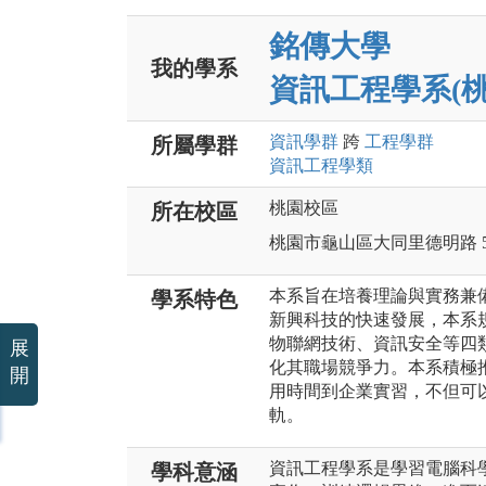
銘傳大學
我的學系
資訊工程學系(桃
資訊
學群
跨
工程
學群
所屬學群
資訊工程
學類
桃園校區
所在校區
桃園市龜山區大同里德明路 5
本系旨在培養理論與實務兼
學系特色
新興科技的快速發展，本系
物聯網技術、資訊安全等四
展
化其職場競爭力。本系積極推
開
用時間到企業實習，不但可
軌。
資訊工程學系是學習電腦科
學科意涵