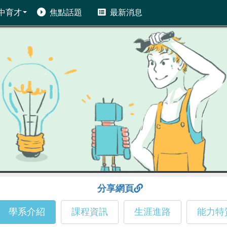
中育才
焦點話題
最新消息
分享網頁
學系介紹
課程資訊
生涯進路
能力特