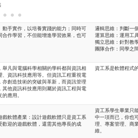
供
、動手實作，以培養實踐的能力；同時可
邏輯思維：判斷一
同合作學習，不但能增進學習效果，也可
運算思維：運用工
獨立思維：針對教
團隊合作：同學之
，舉凡與電腦科學相關的學科都與資訊相
資工系是軟體程式
理、資訊科技應用等。但資訊工程重視電
，亦創造技術的突破與革新，而資訊管理
，其他資訊科技應用則屬於資訊工程與電
支的應用。
資工系學生畢業只
遊戲軟體產業：設計遊戲軟體只是資工系
中一項而已，你也
受歡迎的遊戲軟體，還需其他專長的成
理、專案管理、商
維。