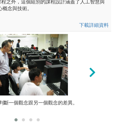
課程之外，這個組別的課程設計涵蓋了人工智慧與
心概念與技術。
下載詳細資料
題目實作，透過與他人進行團
判斷一個觀念跟另一個觀念的差異。
實驗法：進行實驗
運算思維
專業能力，也培養與他人合作
網路安全漏洞。
圖解:網路安全授
景
版權:蘇民揚教授