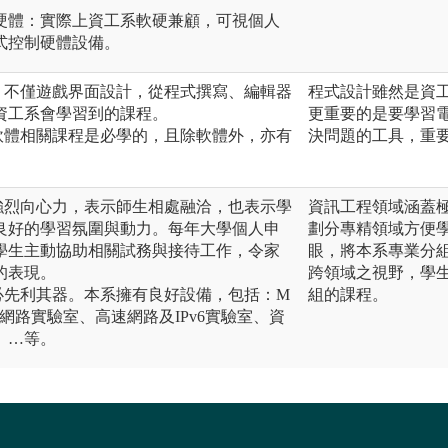
硬體：實際上資工系軟硬兼顧，可視個人
式控制硬體設備。
：不僅遊戲界面設計，從程式撰寫、編輯器
程式設計雖然是資
資工系會學習到的課程。
更重要的是要學習
軟體相關課程是必學的，且除軟體外，亦有
決問題的工具，重
強烈向心力，表示師生相處融洽，也表示學
資訊工程領域涵蓋
良好的學習氛圍與動力。每年大學個人申
劃分專精領域方便
學生主動協助相關試務與接待工作，令家
眼，將本系專業分
的表現。
跨領域之視野，學
必先利其器。本系擁有良好設備，包括：M
組的課程。
網路實驗室、高速網路及IPv6實驗室、資
、…等。