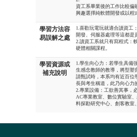
資工系畢業後的工作比較偏
興趣選擇純軟體開發或以程
1.喜歡玩電玩就適合讀資工
學習方法容
開發、伺服器處理等這都是
易誤解之處
2.讀資工系就只有寫程式：
硬體相關課程。
1.學生向心力：若學生具備
學習資源或
生感念教師的教導，將型塑
補充說明
請甄試時，本系均有近百位
長與考生稱道，此乃向心力
2.專業設備：工欲善其事，
AC專業教室、數位實驗室、
料探勘研究中心、創客教室