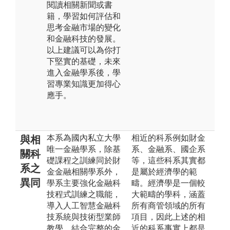
閱讀相關新聞或書
籍，學習如何評估和
思考金融市場的變化
和金融科技的發展。
以上建議可以為你打
下堅實的基礎，未來
進入金融學系後，學
習專業知識更加得心
應手。
本系為國內私立大學
相近的科系例如財金
與相
唯一金融學系，除基
系、金融系、國企系
關科
礎課程之訓練同於財
等，這些科系其實都
系之
金金融相關學系外，
是屬於經濟學的範
異同
學系主要強化金融科
疇。經濟學是一個較
技程式訓練之職能，
大範疇的學科，涵蓋
導入人工智慧金融科
所有商管領域的所有
技系統與技術型業師
項目，因此上述的相
教學，結合完整的金
近的科系事實上都是