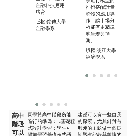
學進行模型的
統
n程式語言課
金融科技應用
推衍搭配計量
習
程。於中高年
培育
軟體的應用操
學
級，尚融入具
作，讓市場分
程
版權:銘傳大學
人工智慧之金
析能有更精準
之
金融學系
融科技程式學
地呈現與預
學
習。
測。
據
圖解:人工智慧
科
版權:淡江大學
金融科技程式
深
經濟學系
系統
成
版權:銘傳大學
圖
金融學系
系
版
金
同學於高中階段所能
建議可以有一些自我
高中
進行的準備：1.基礎程
的探索，尤其針對有
階段
式設計學習：學生可
興趣的主題做一個長
可以
提前學習基礎程式語
期觀察記錄與數據的