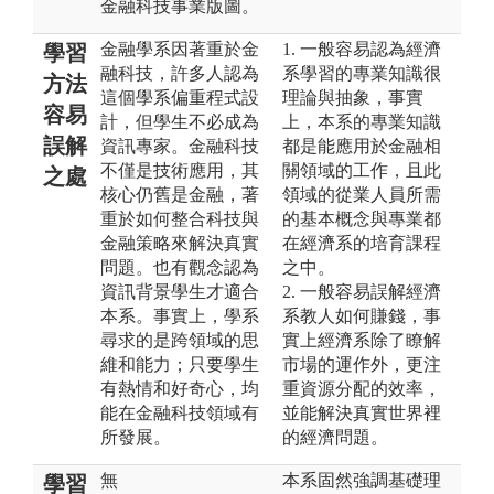
金融科技事業版圖。
金融學系因著重於金
1. 一般容易認為經濟
學習
融科技，許多人認為
系學習的專業知識很
方法
這個學系偏重程式設
理論與抽象，事實
容易
計，但學生不必成為
上，本系的專業知識
誤解
資訊專家。金融科技
都是能應用於金融相
不僅是技術應用，其
關領域的工作，且此
之處
核心仍舊是金融，著
領域的從業人員所需
重於如何整合科技與
的基本概念與專業都
金融策略來解決真實
在經濟系的培育課程
問題。也有觀念認為
之中。
資訊背景學生才適合
2. 一般容易誤解經濟
本系。事實上，學系
系教人如何賺錢，事
尋求的是跨領域的思
實上經濟系除了瞭解
維和能力；只要學生
市場的運作外，更注
有熱情和好奇心，均
重資源分配的效率，
能在金融科技領域有
並能解決真實世界裡
所發展。
的經濟問題。
無
本系固然強調基礎理
學習