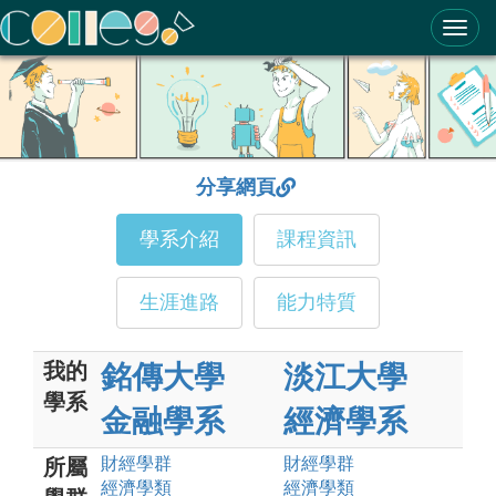
ColleGo! 大學選才與高中育才輔助系統
分享網頁
學系介紹
課程資訊
生涯進路
能力特質
我的
銘傳大學
淡江大學
學系
金融學系
經濟學系
財經
學群
財經
學群
所屬
經濟
學類
經濟
學類