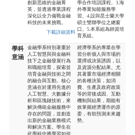
創新思維的金融菁
學合作培訓課程。3.海
英，並透過專業課程
外專業知能服務學
深化以全力備戰金融
習。4.設與昆士蘭大學
科技的未來挑戰。
碩士雙聯學位之總窗
口。5.本系組為師資培
下載詳細資料
育系組。
金融學系特別著重於
經濟學系的專業在學
學科
人工智慧與與金融科
習分析個人與市場的
意涵
技下之金融發展行為
選擇或決策誘因，以
和職能培育，探索並
及資源分配結果。尤
培育金融與技術之間
其著重市場經濟相關
的融合與互動。核心
的各種決策，如消
意涵在於運用先進的
費、生產及政府政策
人工智慧、大數據分
等的背後成因、互動
析和區塊鏈技術，來
機制與結果，期能有
解決傳統金融服務中
效掌握經濟運作的原
存在的問題，並創造
委，有助預測未來趨
出新的金融業務模式
勢。
和解決方案。學生在
此學科中將學習如何