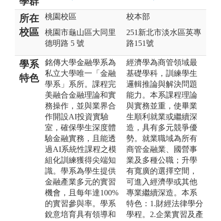
學群
桃園校區
校本部
所在
校區
桃園市龜山區大同里
251新北市淡水區英專
德明路 5 號
路151號
銘傳大學金融學系為
經濟學為商管領域最
學系
私立大學唯一「金融
基礎學科，訓練學生
特色
學系」系所。課程完
邏輯推論與解決問題
美融合金融理論和實
能力。本系課程理論
務操作，並與業界合
與實務並重，使畢業
作開設AI投資實驗
生順利就業或繼續深
室，確保學生深度體
造，具有多元競爭優
驗金融實務，且能透
勢。就業職域為所有
過AI系統性課程之模
商管金融業、國營事
組化訓練獲得尖端知
業及多種公職；升學
識。學系為學生提供
有寬廣的選擇空間，
金融產業多元的實習
可進入經濟學或其他
機會，且每年達100%
專業繼續深造。本系
的實習參與率。學系
特色：1.財經法律學分
銳意培育具有領導和
學程。2.企業實習及產