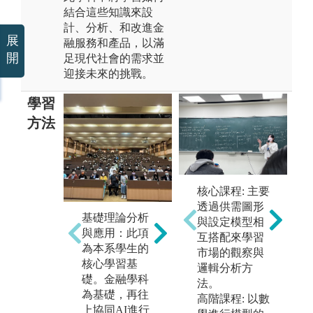
結合這些知識來設
計、分析、和改進金
展
融服務和產品，以滿
開
足現代社會的需求並
迎接未來的挑戰。
學習
方法
核心課程: 主要
學
透過供需圖形
下
基礎理論分析
與設定模型相
實
程式語言、金
與應用：此項
互搭配來學習
全
融計量程式與
為本系學生的
市場的觀察與
融
金融科技程式
核心學習基
邏輯分析方
合
訓練：大學四
礎。金融學科
法。
教
年安排具次序
為基礎，再往
高階課程: 以數
行
性之R與Phytho
上協同AI進行