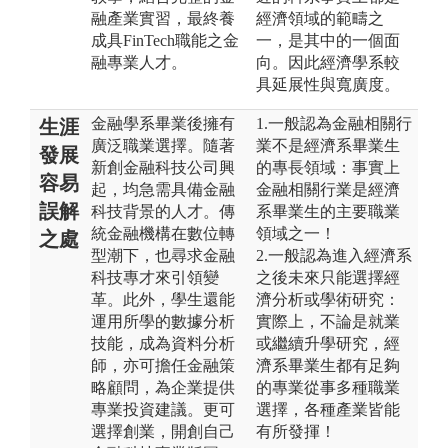
融產業實習，最終養
經濟領域的範疇之
成具FinTech職能之金
一，是其中的一個面
融專業人才。
向。因此經濟學系較
具延展性與寬廣度。
金融學系畢業後擁有
1.一般認為金融相關行
生涯
廣泛職業選擇。隨著
業不是經濟系畢業生
發展
新創金融科技公司興
的專長領域：事實上
容易
起，均急需具備金融
金融相關行業是經濟
誤解
科技背景的人才。傳
系畢業生的主要職業
統金融機構在數位轉
領域之一！
之處
型潮下，也尋求金融
2.一般認為進入經濟系
科技專才來引領變
之後未來只能選擇經
革。此外，學生還能
濟分析或學術研究：
運用所學的數據分析
實際上，不論是就業
技能，成為資料分析
或繼續升學研究，經
師，亦可擔任金融策
濟系畢業生都有足夠
略顧問，為企業提供
的專業從事多種職業
專業投資建議。更可
選擇，各種產業皆能
選擇創業，開創自己
有所發揮！