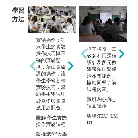
學習
方法
實驗操作：訓
小組討論：讓
見
練學生的實驗
學生藉由分組
劃
課堂講授：由
操作技巧與正
進行主題討論
訪
教師利用課程
確的實驗態
的方式，學習
到
設計及多元教
度，藉由實驗
生物醫技相關
位
學帶領同學釐
課的操作，讓
領域概念與知
作
清相關範例，
學生學會各種
識，並且學會
能
協助同學了解
實驗技巧，幫
資料收集整
課
課程內容。
助學生學習理
理。並透過實
業
圖解:醫技系_
論基礎與實際
際參與口頭報
工
課堂講授
應用之配合。
告與主題討論
此
版
的經驗，讓同
式
版權:TZU_LM
B
圖解:學生實際
學可以更全面
生
BT
操作實驗課程
學習如何透過
悉
版權:義守大學
合作討論來解
了