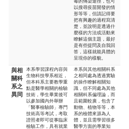
毒的傳染途徑，也可
以搜尋疫苗開發的情
形等等，但請記得要
把有興趣的過程寫清
楚，並說明是透過什
麼樣的方法或活動來
瞭解這個主題，最好
是有些提問及自我回
答，這樣就能具體的
呈現你的樣貌。
本系學習課程內容與
本系與其他相關科系
與相
生物科技學系相近，
之相同處為透過實驗
關科
但本科系主要教學重
的操作瞭解相關知
系之
點是醫學相關的檢驗
識，但不同處為其他
異同
技術，學生畢業後可
相關科系偏理論，而
以參加國內外舉辦
且範圍較廣，包含了
「醫事檢驗師」專門
動物、植物等等，本
技術高等考試，考取
系的檢體來源為人
證照者即可從事臨床
體，並且需學習很多
檢驗工作，具有就業
醫學方面的專業知