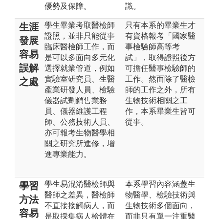
優勢及保障。
識。
學生畢業考取醫檢師
只有本系的畢業生才
生涯
證照，並非只能從事
有資格報考「國家醫
發展
臨床醫檢師工作，而
事檢驗師高等考
容易
是可以多面向多元化
試」，取得證照後方
誤解
選擇就業管道，例如
可擔任醫事檢驗師的
實驗室研究員、生醫
工作。然而除了醫檢
之處
產業研發人員、檢驗
師的工作之外，所有
儀器試劑銷售業務
生物技術相關之工
員、儀器維護工程
作，本系畢業生皆可
師、公務技術人員、
從事。
亦可報考生物醫學相
關之研究所進修，增
進專業能力。
學生易混淆醫檢師與
本系學習內容涵蓋生
學習
醫師之差異，醫檢師
物醫學、檢驗技術與
方法
不直接接觸病人，而
生物技術多個面向，
容易
是取採集病人檢體在
而非只有單一注重醫