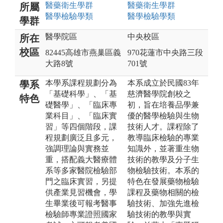
醫藥衛生
學群
醫藥衛生
學群
所屬
醫學檢驗
學類
醫學檢驗
學類
學群
醫學院區
中央校區
所在
校區
82445高雄市燕巢區義
970花蓮市中央路三段
大路8號
701號
本學系課程規劃分為
本系成立於民國83年
學系
「基礎科學」、「基
慈濟醫學院創校之
特色
礎醫學」、「臨床專
初，旨在培養品學兼
業科目」、「臨床實
優的醫學檢驗與生物
習」等四個階段，課
技術人才。課程除了
程規劃廣泛且多元，
教導臨床檢驗的專業
強調理論與實務並
知識外，並著重生物
重，搭配義大醫療體
技術的教學及分子生
系等多家醫院檢驗部
物檢驗技術。本系的
門之臨床實習，另提
特色在發展藥物檢驗
供產業見習機會，學
課程及藥物相關的檢
生畢業後可報考醫事
驗技術、加強先進檢
檢驗師專業證照國家
驗技術的教學與實