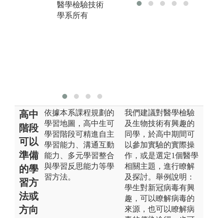
醫學檢驗技術
決問題。
的
學系所有
就
圖解:學生小分
組討論情形
圖
心
版權:義守大學
醫學檢驗技術
版
學系所有
醫
學
依據本系課程規劃的
我們建議對醫學檢驗
高中
學習地圖，高中生可
及生物技術有興趣的
階段
學習階段可精進自主
同學，於高中期間可
可以
學習能力、溝通互動
以參加實驗的實際操
準備
能力、多元學習整合
作，或是選定1個醫學
與學習反思能力等學
相關主題，進行瞭解
的學
習方法。
及探討。舉例說明：
習方
學生對新冠病毒有興
法或
趣，可以瞭解病毒的
方向
來源，也可以瞭解病