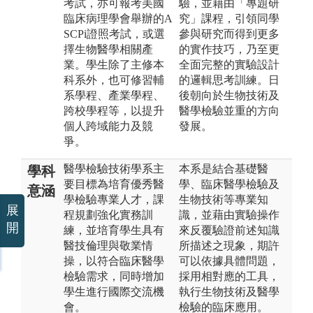
考試，亦可報考美國
驗，並藉由「專題研
臨床病理學會舉辦的A
究」課程，引領同學
SCPi證照考試，或選
參與研究而得到更多
擇生物醫學相關產
的實作技巧，乃至更
業。學生除了主修本
全面完整的實驗設計
科系外，也可修習輔
的邏輯思考訓練。日
系學程、產業學程、
後朝向於生物技術及
跨校學程等，以提升
醫學檢驗並重的方向
個人跨域能力及競
發展。
爭。
醫學檢驗技術學系主
本系是結合基礎醫
學科
要目標為培育優秀醫
學、臨床醫學檢驗及
意涵
學檢驗專業人才，課
生物技術等專業知
展
程規劃強化實務訓
識，並藉由實驗操作
開
練，並培育學生具有
來反覆驗證前述知識
醫技倫理與敬業情
所描述之現象，期許
操，以符合臨床醫學
可以依據具體問題，
檢驗需求，同時增加
採用相對應的工具，
學生進行國際交流機
執行生物技術及醫學
會。
檢驗的臨床應用。