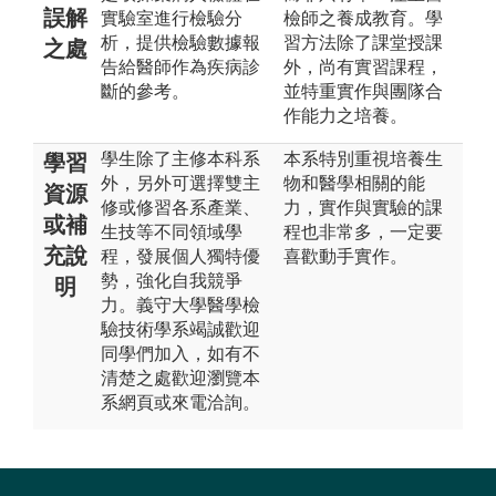
誤解
實驗室進行檢驗分
檢師之養成教育。學
析，提供檢驗數據報
習方法除了課堂授課
之處
告給醫師作為疾病診
外，尚有實習課程，
斷的參考。
並特重實作與團隊合
作能力之培養。
學生除了主修本科系
本系特別重視培養生
學習
外，另外可選擇雙主
物和醫學相關的能
資源
修或修習各系產業、
力，實作與實驗的課
或補
生技等不同領域學
程也非常多，一定要
充說
程，發展個人獨特優
喜歡動手實作。
勢，強化自我競爭
明
力。義守大學醫學檢
驗技術學系竭誠歡迎
同學們加入，如有不
清楚之處歡迎瀏覽本
系網頁或來電洽詢。