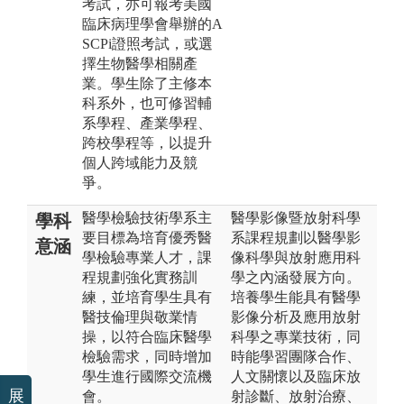
考試，亦可報考美國
臨床病理學會舉辦的A
SCPi證照考試，或選
擇生物醫學相關產
業。學生除了主修本
科系外，也可修習輔
系學程、產業學程、
跨校學程等，以提升
個人跨域能力及競
爭。
醫學檢驗技術學系主
醫學影像暨放射科學
學科
要目標為培育優秀醫
系課程規劃以醫學影
意涵
學檢驗專業人才，課
像科學與放射應用科
程規劃強化實務訓
學之內涵發展方向。
練，並培育學生具有
培養學生能具有醫學
醫技倫理與敬業情
影像分析及應用放射
操，以符合臨床醫學
科學之專業技術，同
檢驗需求，同時增加
時能學習團隊合作、
學生進行國際交流機
人文關懷以及臨床放
展
會。
射診斷、放射治療、