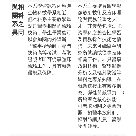
本系學習課程內容與
本系主要培育醫學影
與相
生物科技學系相近，
像放射技術及臨床理
關科
但本科系主要教學重
論與實務並重之人
系之
點是醫學相關的檢驗
才。其優勢包括:1. 具
異同
技術，學生畢業後可
跨學科之整合性學習
以參加國內外舉辦
及實務操作技術之優
「醫事檢驗師」專門
勢，未來可繼續至研
技術高等考試，考取
究所就讀或從事臨床
證照者即可從事臨床
相關工作。2. 具醫事
檢驗工作，具有就業
放射技術、醫學影像
優勢及保障。
分析以及輻射防護等
學科之專業知識，在
就業選擇上有較多機
會、彈性與競爭力。3.
所培養之核心技能，
可考取相關之專業證
照，如醫事放射師、
輻射防護人員、醫學
物理師等。