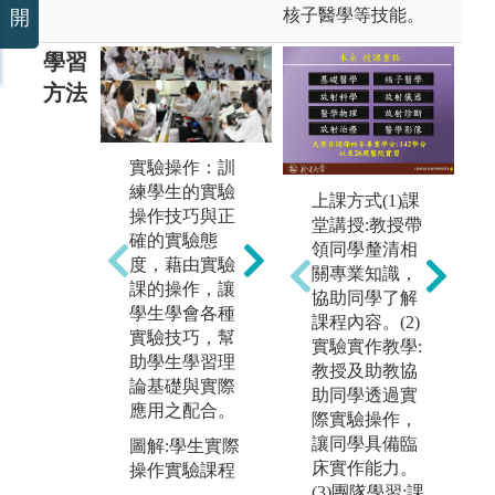
核子醫學等技能。
開
學習
方法
實驗操作：訓
小組討論：讓
見
練學生的實驗
學生藉由分組
劃
上課方式(1)課
操作技巧與正
進行主題討論
訪
堂講授:教授帶
確的實驗態
的方式，學習
到
領同學釐清相
度，藉由實驗
生物醫技相關
位
關專業知識，
課的操作，讓
領域概念與知
作
協助同學了解
學生學會各種
識，並且學會
能
課程內容。(2)
實驗技巧，幫
資料收集整
課
實驗實作教學:
助學生學習理
理。並透過實
業
教授及助教協
論基礎與實際
際參與口頭報
工
助同學透過實
應用之配合。
告與主題討論
此
際實驗操作，
的經驗，讓同
式
讓同學具備臨
圖解:學生實際
學可以更全面
生
床實作能力。
操作實驗課程
學習如何透過
悉
(3)團隊學習:課