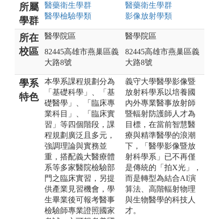
醫藥衛生
學群
醫藥衛生
學群
所屬
醫學檢驗
學類
影像放射
學類
學群
醫學院區
醫學院區
所在
校區
82445高雄市燕巢區義
82445高雄市燕巢區義
大路8號
大路8號
本學系課程規劃分為
義守大學醫學影像暨
學系
「基礎科學」、「基
放射科學系以培養國
特色
礎醫學」、「臨床專
內外專業醫事放射師
業科目」、「臨床實
暨輻射防護師人才為
習」等四個階段，課
目標，在當前智慧醫
程規劃廣泛且多元，
療與精準醫學的浪潮
強調理論與實務並
下，「醫學影像暨放
重，搭配義大醫療體
射科學系」已不再僅
系等多家醫院檢驗部
是傳統的「拍X光」，
門之臨床實習，另提
而是轉型為結合AI演
供產業見習機會，學
算法、高階輻射物理
生畢業後可報考醫事
與生物醫學的科技人
檢驗師專業證照國家
才。