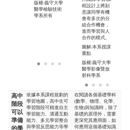
版權:義守大學
合作討論來解
了
程設計上將刻
醫學檢驗技術
決問題。
的
意讓同學有機
學系所有
就
會有多次的分
圖解:學生小分
組合作機會，
組討論情形
圖
進而學習與人
心
版權:義守大學
合作的模式。
醫學檢驗技術
版
圖解:本系授課
學系所有
醫
重點
學
版權:義守大學
醫學影像暨放
射科學系
依據本系課程規劃的
在閱讀各個基礎學科
高中
學習地圖，高中生可
(數學、物理、化學、
階段
學習階段可精進自主
生物)與知識時，除了
可以
學習能力、溝通互動
基礎的原理外，需要
準備
能力、多元學習整合
更深究其應用面，如
與學習反思能力等學
何應用這個基礎知識
的學