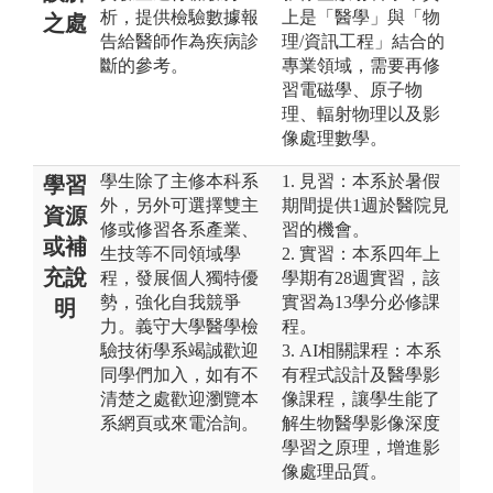
析，提供檢驗數據報
上是「醫學」與「物
之處
告給醫師作為疾病診
理/資訊工程」結合的
斷的參考。
專業領域，需要再修
習電磁學、原子物
理、輻射物理以及影
像處理數學。
學生除了主修本科系
1. 見習：本系於暑假
學習
外，另外可選擇雙主
期間提供1週於醫院見
資源
修或修習各系產業、
習的機會。
或補
生技等不同領域學
2. 實習：本系四年上
充說
程，發展個人獨特優
學期有28週實習，該
勢，強化自我競爭
實習為13學分必修課
明
力。義守大學醫學檢
程。
驗技術學系竭誠歡迎
3. AI相關課程：本系
同學們加入，如有不
有程式設計及醫學影
清楚之處歡迎瀏覽本
像課程，讓學生能了
系網頁或來電洽詢。
解生物醫學影像深度
學習之原理，增進影
像處理品質。