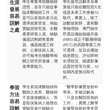
學生畢業考取醫檢師
學生最常誤解本系畢
生涯
證照，並非只能從事
業後只能在醫院照X光
發展
臨床醫檢師工作，而
或是未來工作會被AI
容易
是可以多面向多元化
取代，事實上，除了
誤解
選擇就業管道，例如
診斷放射師，還有醫
實驗室研究員、生醫
學物理師、專門操作
之處
產業研發人員、檢驗
昂貴設備如核磁共振
儀器試劑銷售業務
(MRI) 或正子斷層掃描
員、儀器維護工程
(PET) 的高階專業工作
師、公務技術人員、
可選擇，並且在擺放
亦可報考生物醫學相
病患體位、評估即時
關之研究所進修，增
生理狀況、維護影像
進專業能力。
品質控管等方面，AI
短期內是無法取代
的。
學生易混淆醫檢師與
「醫學影像暨放射科
學習
醫師之差異，醫檢師
學系」常被誤解為
方法
不直接接觸病人，而
「只是在醫院照相的
容易
是取採集病人檢體在
工作」，實際上醫學
誤解
實驗室進行檢驗分
影像暨放射科學本質