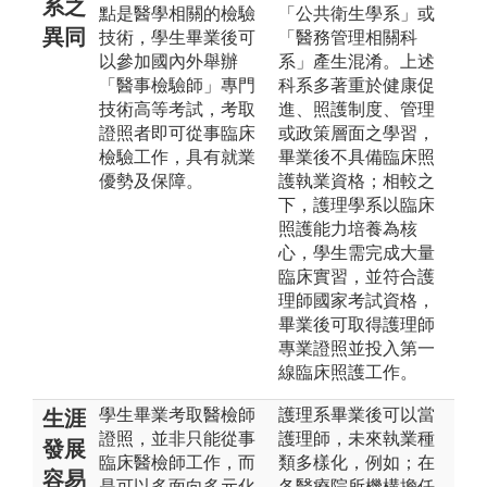
系之
點是醫學相關的檢驗
「公共衛生學系」或
異同
技術，學生畢業後可
「醫務管理相關科
以參加國內外舉辦
系」產生混淆。上述
「醫事檢驗師」專門
科系多著重於健康促
技術高等考試，考取
進、照護制度、管理
證照者即可從事臨床
或政策層面之學習，
檢驗工作，具有就業
畢業後不具備臨床照
優勢及保障。
護執業資格；相較之
下，護理學系以臨床
照護能力培養為核
心，學生需完成大量
臨床實習，並符合護
理師國家考試資格，
畢業後可取得護理師
專業證照並投入第一
線臨床照護工作。
學生畢業考取醫檢師
護理系畢業後可以當
生涯
證照，並非只能從事
護理師，未來執業種
發展
臨床醫檢師工作，而
類多樣化，例如；在
容易
是可以多面向多元化
各醫療院所機構擔任