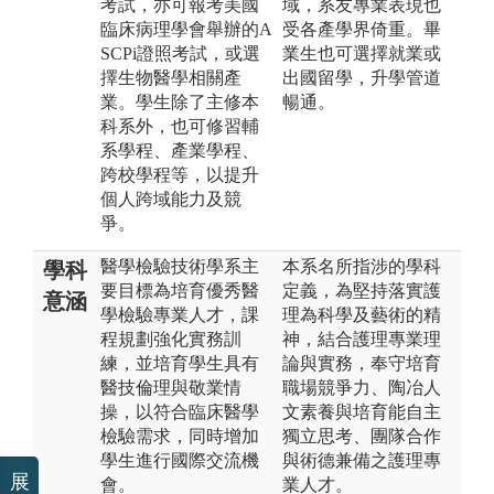
考試，亦可報考美國
域，系友專業表現也
臨床病理學會舉辦的A
受各產學界倚重。畢
SCPi證照考試，或選
業生也可選擇就業或
擇生物醫學相關產
出國留學，升學管道
業。學生除了主修本
暢通。
科系外，也可修習輔
系學程、產業學程、
跨校學程等，以提升
個人跨域能力及競
爭。
醫學檢驗技術學系主
本系名所指涉的學科
學科
要目標為培育優秀醫
定義，為堅持落實護
意涵
學檢驗專業人才，課
理為科學及藝術的精
程規劃強化實務訓
神，結合護理專業理
練，並培育學生具有
論與實務，奉守培育
醫技倫理與敬業情
職場競爭力、陶冶人
操，以符合臨床醫學
文素養與培育能自主
檢驗需求，同時增加
獨立思考、團隊合作
學生進行國際交流機
與術德兼備之護理專
展
會。
業人才。