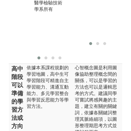
醫學檢驗技術
決問題。
的
學系所有
就
圖解:學生小分
組討論情形
圖
心
版權:義守大學
醫學檢驗技術
版
學系所有
醫
學
依據本系課程規劃的
心智概念圖是利用圖
高中
學習地圖，高中生可
像協助整理概念間的
階段
學習階段可精進自主
關係，可以是學習的
可以
學習能力、溝通互動
方法也可以是邏輯思
準備
能力、多元學習整合
考的方式。建議同學
與學習反思能力等學
可嘗試將感興趣的主
的學
習方法。
題，建立有關的關鍵
習方
詞，依據各關鍵詞整
法或
理其脈絡細項，以圖
方向
形整理期思考方式並