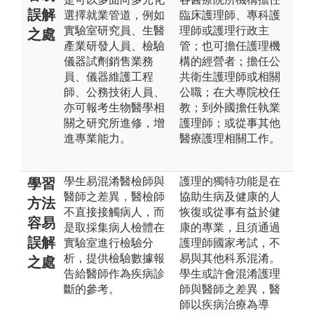
誤解
選擇就業管道，例如
臨床護理師、專科護
實驗室研究員、生醫
理師或護理行政主
之處
產業研發人員、檢驗
管；也可擔任護理機
儀器試劑銷售業務
構的經營者；擔任公
員、儀器維護工程
共衛生護理師或相關
師、公務技術人員、
公職；在大專院校任
亦可報考生物醫學相
教；到外國擔任執業
關之研究所進修，增
護理師；或從事其他
進專業能力。
醫療護理相關工作。
學生易混淆醫檢師與
護理的獨特功能是在
學習
醫師之差異，醫檢師
協助生病及健康的人
方法
不直接接觸病人，而
恢復或從事有益於健
容易
是取採集病人檢體在
康的專業，且須通過
誤解
實驗室進行檢驗分
護理師國家考試，不
析，提供檢驗數據報
易與其他科系混淆。
之處
告給醫師作為疾病診
學生或許會混淆護理
斷的參考。
師與醫師之差異，醫
師以疾病治療為導