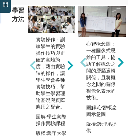
開
學習
方法
實驗操作：訓
小組討論：讓
見
心智概念圖：
練學生的實驗
學生藉由分組
劃
一種圖像式思
操作技巧與正
進行主題討論
訪
維的工具，協
確的實驗態
的方式，學習
到
助了解概念之
度，藉由實驗
生物醫技相關
位
間的層屬邏輯
課的操作，讓
領域概念與知
作
關係，且將概
學生學會各種
識，並且學會
能
念之間的關係
實驗技巧，幫
資料收集整
課
視覺化表示的
助學生學習理
理。並透過實
業
技術。
論基礎與實際
際參與口頭報
工
應用之配合。
告與主題討論
此
圖解:心智概念
的經驗，讓同
式
圖示意圖
圖解:學生實際
學可以更全面
生
操作實驗課程
版權:護理系提
學習如何透過
悉
供
版權:義守大學
合作討論來解
了