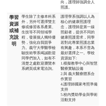
向，護理師強調全人
照護。
學生除了主修本科系
護理學系強調以人為
學習
外，另外可選擇雙主
核心的健康照護理
資源
修或修習各系產業、
念，護理師是第一線
或補
生技等不同領域學
照顧者，提供不同的
充說
程，發展個人獨特優
健康照護需求，同學
勢，強化自我競爭
若對此專業照護志業
明
力。義守大學醫學檢
有興趣，本系不啻為
驗技術學系竭誠歡迎
最好選擇之一。學校
同學們加入，如有不
資源如下:
清楚之處歡迎瀏覽本
1.模擬教學中心與智慧
系網頁或來電洽詢。
醫療實驗設備
2.與 義大醫療體系合
作實習
4.護理師國家考照準備
支持
5.校內獎助學金與學術
活動支持