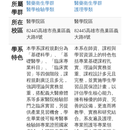
醫藥衛生
學群
醫藥衛生
學群
所屬
醫學檢驗
學類
護理
學類
學群
醫學院區
醫學院區
所在
校區
82445高雄市燕巢區義
82445高雄市燕巢區義
大路8號
大路8號
本學系課程規劃分為
本系在師資、課程與
學系
「基礎科學」、「基
學習資源上的特色包
特色
礎醫學」、「臨床專
括專業基礎課程扎
業科目」、「臨床實
實、理論與實務並
習」等四個階段，課
重、課程設計多元且
程規劃廣泛且多元，
完整，並實施學生學
強調理論與實務並
習品質保證計畫，以
重，搭配義大醫療體
評估學生核心能力。
系等多家醫院檢驗部
擁有極優的師資、完
門之臨床實習，另提
善的設備，更進而將
供產業見習機會，學
教學、實務和研究結
生畢業後可報考醫事
合。系友遍及護理、
檢驗師專業證照國家
專業照護等專業領