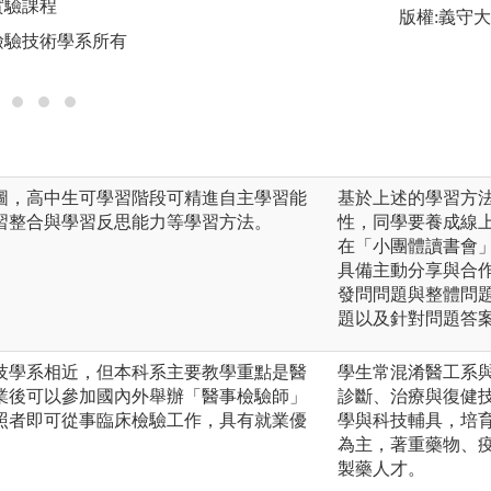
實驗課程
版權:義守
圖解:學生小分組討
檢驗技術學系所有
版權:義守大學醫
圖，高中生可學習階段可精進自主學習能
基於上述的學習方
習整合與學習反思能力等學習方法。
性，同學要養成線
在「小團體讀書會
具備主動分享與合
發問問題與整體問
題以及針對問題答
技學系相近，但本科系主要教學重點是醫
學生常混淆醫工系
業後可以參加國內外舉辦「醫事檢驗師」
診斷、治療與復健
照者即可從事臨床檢驗工作，具有就業優
學與科技輔具，培
為主，著重藥物、
製藥人才。