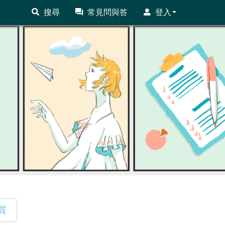
搜尋
常見問與答
登入
質