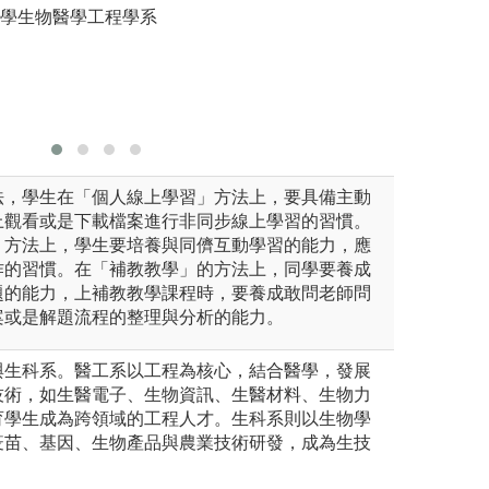
大學生物醫學工程學系
系上老師
論情形
圖解:到捐血中心
圖解:醫工
學檢驗技術學系所有
版權:義守大學醫
版權:義守
法，學生在「個人線上學習」方法上，要具備主動
上觀看或是下載檔案進行非同步線上學習的習慣。
」方法上，學生要培養與同儕互動學習的能力，應
作的習慣。在「補教教學」的方法上，同學要養成
題的能力，上補教教學課程時，要養成敢問老師問
案或是解題流程的整理與分析的能力。
與生科系。醫工系以工程為核心，結合醫學，發展
技術，如生醫電子、生物資訊、生醫材料、生物力
育學生成為跨領域的工程人才。生科系則以生物學
疫苗、基因、生物產品與農業技術研發，成為生技