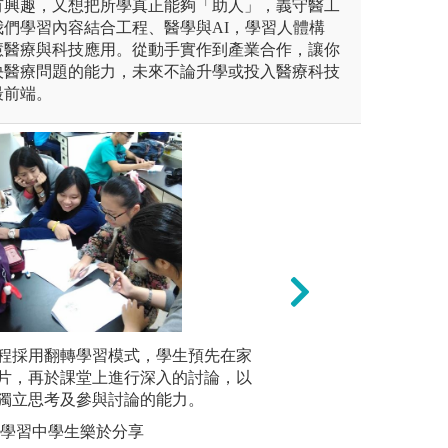
有興趣，又想把所學真正能夠「助人」，義守醫工
們學習內容結合工程、醫學與AI，學習人體構
慧醫療與科技應用。從動手實作到產業合作，讓你
決醫療問題的能力，未來不論升學或投入醫療科技
最前端。
藉由分組進行主題討論的方
程採用翻轉學習模式，學生預先在家
見習參訪：規劃校
本系重視
相關領域概念與知識，並且學
片，再於課堂上進行深入的討論，以
企業單位體驗和與
專業實驗
並透過實際參與口頭報告與主
獨立思考及參與討論的能力。
課堂所學之專業知
夠實際操
同學可以更全面學習如何透過
作的模式更能激發
也安排學
轉學習中學生樂於分享
題。
了解未來職場的文
習，以培