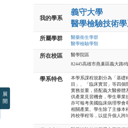
義守大學
我的學系
醫學檢驗技術學
醫藥衛生
學群
所屬學群
醫學檢驗
學類
醫學院區
所在校區
82445高雄市燕巢區義大路8
本學系課程規劃分為「基礎
學系特色
目」、「臨床實習」等四個
實務並重，搭配義大醫療體
展
供產業見習機會，學生畢業
開
亦可報考美國臨床病理學會舉
相關產業。學生除了主修本
跨校學程等，以提升個人跨