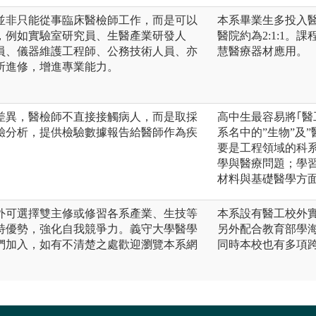
並非只能從事臨床醫檢師工作，而是可以
本系畢業生多投入
，例如實驗室研究員、生醫產業研發人
醫院約為2:1:1
員、儀器維護工程師、公務技術人員、亦
慧醫療器材應用。
所進修，增進專業能力。
差異，醫檢師不直接接觸病人，而是取採
高中生最容易將｢醫
驗分析，提供檢驗數據報告給醫師作為疾
系名中的”生物”及
要是工程領域的科
學與醫療問題；學
材料與基礎醫學方
外可選擇雙主修或修習各系產業、生技等
本系設有醫工校外
特優勢，強化自我競爭力。義守大學醫學
另外配合教育部學
們加入，如有不清楚之處歡迎瀏覽本系網
同時本校也有多項