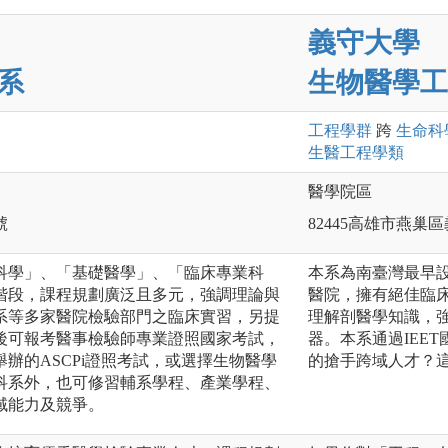
義守大學
系
生物醫學工
工程
學群
跨
生命科
生醫工程
學類
醫學院區
號
82445高雄市燕巢
科學」、「基礎醫學」、「臨床專業科
本系為南臺灣最早
階段，課程規劃廣泛且多元，強調理論與
醫院，擁有絕佳臨床
系等多家醫院檢驗部門之臨床實習，另提
理解剖醫學知識，
後可報考醫事檢驗師專業證照國家考試，
器。本系通過IEE
辦的ASCPi證照考試，或選擇生物醫學
的搶手跨域人才？
科系外，也可修習輔系學程、產業學程、
域能力及競爭。