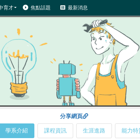
中育才
焦點話題
最新消息
分享網頁
學系介紹
課程資訊
生涯進路
能力特