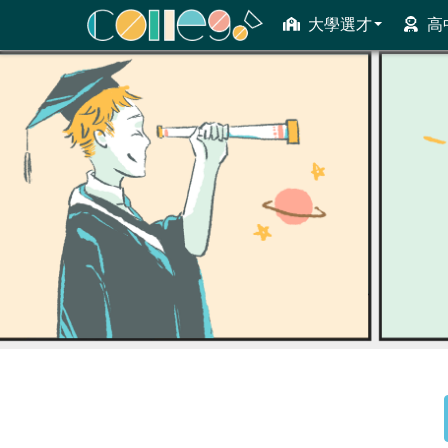
大學選才
高
ColleGo! 大學選才與高中育才輔助系統