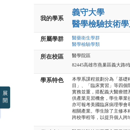
義守大學
我的學系
醫學檢驗技術學
醫藥衛生
學群
所屬學群
醫學檢驗
學類
醫學院區
所在校區
82445高雄市燕巢區義大路8
本學系課程規劃分為「基礎
學系特色
目」、「臨床實習」等四個
實務並重，搭配義大醫療體
展
供產業見習機會，學生畢業
開
亦可報考美國臨床病理學會舉
相關產業。學生除了主修本
跨校學程等，以提升個人跨