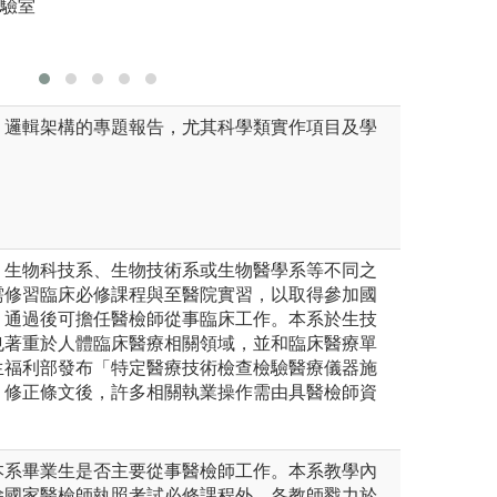
論情形
實驗室
圖解:到捐血中心
圖解:專題
學檢驗技術學系所有
版權:義守大學醫
版權:原創
、邏輯架構的專題報告，尤其科學類實作項目及學
、生物科技系、生物技術系或生物醫學系等不同之
需修習臨床必修課程與至醫院實習，以取得參加國
，通過後可擔任醫檢師從事臨床工作。本系於生技
也著重於人體臨床醫療相關領域，並和臨床醫療單
生福利部發布「特定醫療技術檢查檢驗醫療儀器施
」修正條文後，許多相關執業操作需由具醫檢師資
本系畢業生是否主要從事醫檢師工作。本系教學內
除國家醫檢師執照考試必修課程外，各教師戮力於