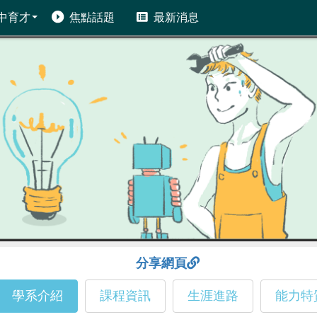
中育才
焦點話題
最新消息
分享網頁
學系介紹
課程資訊
生涯進路
能力特