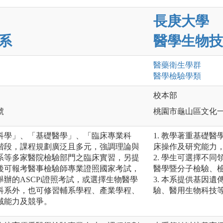
長庚大學
系
醫學生物技
醫藥衛生
學群
醫學檢驗
學類
校本部
號
桃園市龜山區文化一
科學」、「基礎醫學」、「臨床專業科
1. 教學著重基礎
階段，課程規劃廣泛且多元，強調理論與
床操作及研究能力
系等多家醫院檢驗部門之臨床實習，另提
2. 學生可選擇不
後可報考醫事檢驗師專業證照國家考試，
醫學暨分子檢驗、
辦的ASCPi證照考試，或選擇生物醫學
3. 本系提供基因
科系外，也可修習輔系學程、產業學程、
驗、醫用生物科技
域能力及競爭。