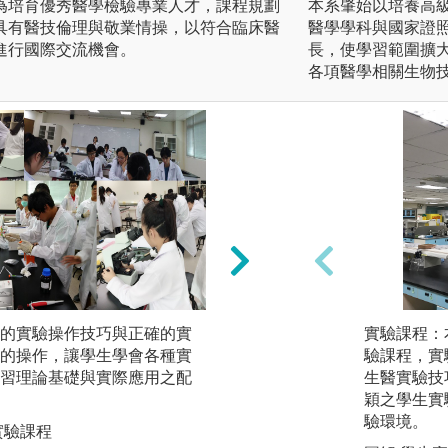
為培育優秀醫學檢驗專業人才，課程規劃
本系肇始以培養高
具有醫技倫理與敬業情操，以符合臨床醫
醫學學科與國家證
進行國際交流機會。
長，使學習範圍擴
各項醫學相關生物
的實驗操作技巧與正確的實
小組討論：讓學生
實驗課程：
的操作，讓學生學會各種實
式，學習生物醫技
驗課程，實
習理論基礎與實際應用之配
會資料收集整理。
生醫實驗技
題討論的經驗，讓
穎之學生實
合作討論來解決問
驗環境。
實驗課程