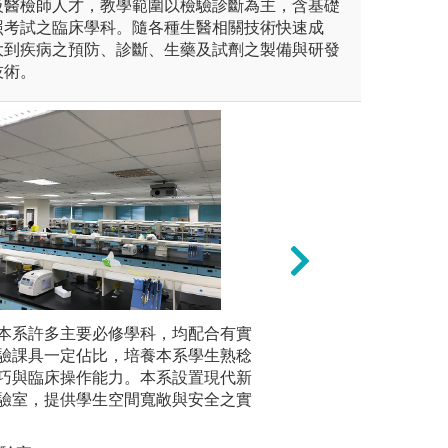
級醫檢師人才，教學範圍以檢驗診斷為主，含基礎
照考試之臨床學科。隨各種生醫相關技術快速成
大到疾病之預防、診斷、生藥及試劑之製備與研發
技術。
藉由分組進行主題討論的方
本系許多主要必修學科，均配合有實
見習參訪：規劃校
專題研究
相關領域概念與知識，並且學
驗課具一定佔比，培養本系學生熟稔
企業單位體驗和與
同領域之
並透過實際參與口頭報告與主
巧與臨床操作能力。本系設置現代新
課堂所學之專業知
學，學習
同學可以更全面學習如何透過
驗室，提供學生空間寬敞與安全之實
作的模式更能激發
具備實作
題。
了解未來職場的文
療、學術