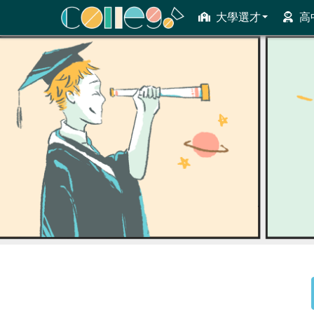
大學選才
高
ColleGo! 大學選才與高中育才輔助系統