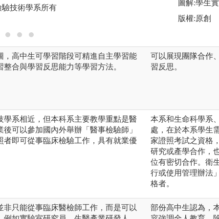
圖解:學生小分組討
圖解:學生
檢驗技術學系所有
版權:義守大學醫
版權:原創
圖，高中生可學習階段可精進自主學習能
可以展現團隊合作
習整合與學習反思能力等學習方法。
習反思。
技學系相近，但本科系主要教學重點是醫
本系和生命科學系
業後可以參加國內外舉辦「醫事檢驗師」
處，在於本系學生
照者即可從事臨床檢驗工作，具有就業優
家證照考試之資格
研究或產學合作，
位有密切合作。衛
行或使用管理辦法
格者。
並非只能從事臨床醫檢師工作，而是可以
部份高中生認為，
，例如實驗室研究員、生醫產業研發人
容強調全人教育，