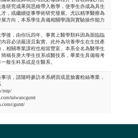
先進研究成果與思維帶入教學，使學生亦成為具生
人才，或繼續從事學術研究發展。尤以精準醫療為
發展方向，本系學生具備相關學識與實驗操作能力
大學後，由你玩四年。事實上醫學類科因為面臨臨
程內容必須嚴謹且紮實。此外為培養學生在生技產
力，相關專業課程也相當豐富。本系全名為醫學生
，簡稱長庚大學生技系或醫技系，畢業生具備報考
非一般生科系或是生醫系。
告事項，請隨時參訪本系網頁或是臉書粉絲專業，
系
w/mip/
k.com/taiwancgumt
m.com/cgumt/