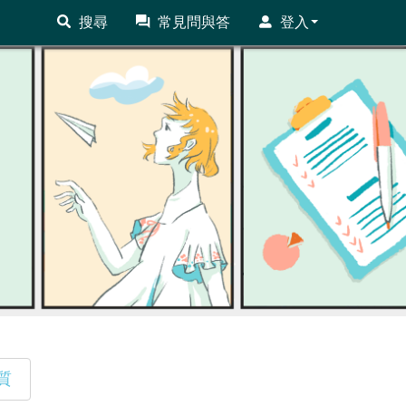
搜尋
常見問與答
登入
質