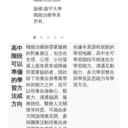
職能治療系所
示
版權:義守大學
有。
職能治療學系
版
所有。
職
有
職能治療師需要服務
依據本系課程規劃的
高中
的對象廣泛，包含在
學習地圖，高中生可
階段
生理、心理、小兒發
學習階段可精進自主
可以
展上面有異常或障礙
學習能力、溝通互動
準備
而需要協助者，因此
能力、多元學習整合
除了培養自身專業學
與學習反思能力等學
的學
科的能力之外，也可
習方法。
習方
以培養自身耐心、觀
法或
察力、溝通協調、服
方向
務熱忱、醫療人文關
懷等特質。可藉由多
方閱讀增廣見聞、參
與團隊活動培養自身