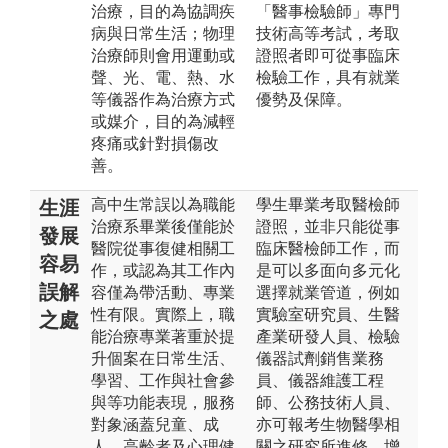
治療，目的為協調疾
「醫事檢驗師」專門
病與日常生活；物理
技術高等考試，考取
治療師則會用運動或
證照者即可從事臨床
聲、光、電、熱、水
檢驗工作，具有就業
等儀器作為治療方式
優勢及保障。
或媒介，目的為減輕
疼痛或針對損傷改
善。
高中生常誤以為職能
學生畢業考取醫檢師
生涯
治療系畢業後僅能於
證照，並非只能從事
發展
醫院從事復健相關工
臨床醫檢師工作，而
容易
作，或認為其工作內
是可以多面向多元化
誤解
容僅為帶活動、專業
選擇就業管道，例如
性有限。實際上，職
實驗室研究員、生醫
之處
能治療專業著重於提
產業研發人員、檢驗
升個案在日常生活、
儀器試劑銷售業務
學習、工作與社會參
員、儀器維護工程
與等功能表現，服務
師、公務技術人員、
對象涵蓋兒童、成
亦可報考生物醫學相
人、高齡者及心理健
關之研究所進修，增