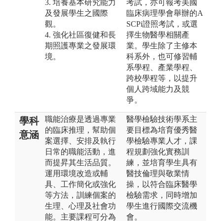
3. 培養基本研究能力
考試，亦可報考美國
及發展學生之國際
臨床病理學會舉辦的A
觀。
SCPi證照考試，或選
4. 強化社區復健和長
擇生物醫學相關產
期照護專業之發展環
業。學生除了主修本
境。
科系外，也可修習輔
系學程、產業學程、
跨校學程等，以提升
個人跨域能力及競
爭。
職能治療是透過專業
醫學檢驗技術學系主
學科
的臨床推理，幫助個
要目標為培育優秀醫
意涵
案選擇、安排及執行
學檢驗專業人才，課
日常的職能活動，進
程規劃強化實務訓
而提昇其生活品質。
練，並培育學生具有
運用環境改造或輔
醫技倫理與敬業情
具、工作簡化或強化
操，以符合臨床醫學
等方法，訓練個案的
檢驗需求，同時增加
生理、心理及社會功
學生進行國際交流機
能。主要課程可分為
會。