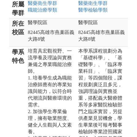
醫藥衛生
學群
醫藥衛生
學群
所屬
職能治療
學類
醫學檢驗
學類
學群
醫學院區
醫學院區
所在
校區
82445高雄市燕巢區義
82445高雄市燕巢區義
大路8號
大路8號
培育具宏觀視野、一
本學系課程規劃分為
學系
流學養及理論與實務
「基礎科學」、「基
特色
兼備之專業職能治療
礎醫學」、「臨床專
師。
業科目」、「臨床實
1. 培養學生成為職能
習」等四個階段，課
治療師應有的專業知
程規劃廣泛且多元，
識與能力，以符合時
強調理論與實務並
代潮流與醫療環境的
重，搭配義大醫療體
需求。
系等多家醫院檢驗部
2. 加強學生專業倫
門之臨床實習，另提
理，擁有敬業態度、
供產業見習機會，學
健全人生觀與人文素
生畢業後可報考醫事
養。
檢驗師專業證照國家