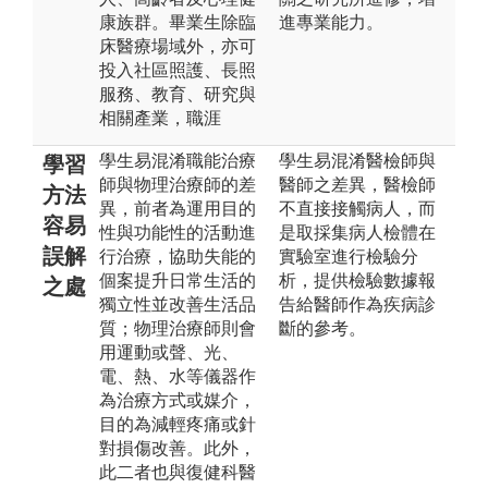
康族群。畢業生除臨
進專業能力。
床醫療場域外，亦可
投入社區照護、長照
服務、教育、研究與
相關產業，職涯
學生易混淆職能治療
學生易混淆醫檢師與
學習
師與物理治療師的差
醫師之差異，醫檢師
方法
異，前者為運用目的
不直接接觸病人，而
容易
性與功能性的活動進
是取採集病人檢體在
誤解
行治療，協助失能的
實驗室進行檢驗分
個案提升日常生活的
析，提供檢驗數據報
之處
獨立性並改善生活品
告給醫師作為疾病診
質；物理治療師則會
斷的參考。
用運動或聲、光、
電、熱、水等儀器作
為治療方式或媒介，
目的為減輕疼痛或針
對損傷改善。此外，
此二者也與復健科醫