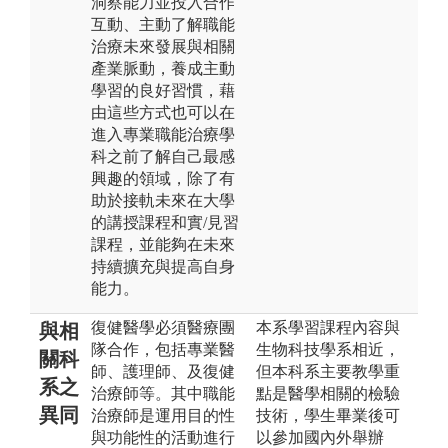
洞察能力並投入合作
互動、主動了解職能
治療未來發展與相關
產業脈動，養成主動
學習的良好習慣，藉
由這些方式也可以在
進入專業職能治療學
科之前了解自己最感
興趣的領域，除了有
助於接軌未來在大學
的講授課程和實/見習
課程，並能夠在未來
持續擴充與提高自身
能力。
復健醫學必須醫療團
本系學習課程內容與
與相
隊合作，包括專業醫
生物科技學系相近，
關科
師、護理師、及復健
但本科系主要教學重
系之
治療師等。其中職能
點是醫學相關的檢驗
異同
治療師是運用目的性
技術，學生畢業後可
與功能性的活動進行
以參加國內外舉辦