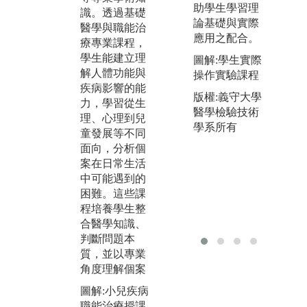
助學生學習理
識。透過基礎
何提出問題、
著
論基礎與實際
醫學與職能治
設計實驗、實
知
應用之配合。
療專業課程，
際操作與分析
際
學生能建立理
結果，培養科
將
圖解:學生實際
解人體功能與
學思考與實證
情
操作實驗課程
疾病影響的能
能力。課程訓
評
版權:義守大學
力，學習從生
練學生細心觀
能
醫學檢驗技術
理、心理到兒
察、精準操作
治
學系所有
童發展等不同
與邏輯分析的
具
面向，分析個
能力，並理解
學
案在日常生活
如何以客觀數
考
中可能遇到的
據支持臨床判
與
困難。這些課
斷，提升解決
力
程培養學生整
問題的專業素
個
合醫學知識、
養。
調
判斷問題本
式
圖解:機能解剖
質，並以專業
應
學實驗，搭配
角度理解個案
模型授課。
圖
圖解:小兒疾病
治
版權:義守大學
職能治療授課
關