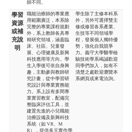
師不同。
職能治療師的專業應
學生除了主修本科系
學習
用範圍廣泛，本系除
外，另外可選擇雙主
資源
完整的專業課程規劃
修或修習各系產業、
或補
外，系上教師各具專
生技等不同領域學
充說
精研究領域，涵蓋臨
程，發展個人獨特優
床、社區、兒童發
勢，強化自我競爭
明
展、心理健康及新興
力。義守大學醫學檢
科技應用等方向。學
驗技術學系竭誠歡迎
生入學後可依自身興
同學們加入，如有不
趣，主動參與教師研
清楚之處歡迎瀏覽本
究計畫，從中學習研
系網頁或來電洽詢。
究設計與專業實務能
力。系上設有多間專
業實習教室，配備完
整臨床評估工具，並
建置先進的小兒職能
治療設備及新興科技
系統（如 VR、M
R），提供多元實作學