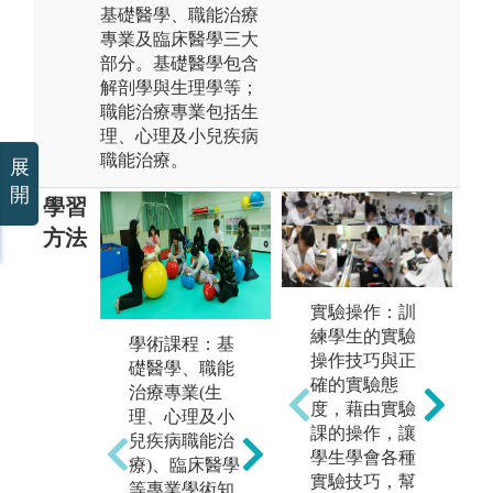
基礎醫學、職能治療
專業及臨床醫學三大
部分。基礎醫學包含
解剖學與生理學等；
職能治療專業包括生
理、心理及小兒疾病
職能治療。
展
開
學習
方法
實驗操作：訓
練學生的實驗
學術課程：基
實務課程-實驗
實
操作技巧與正
礎醫學、職能
課程：內容包
應
確的實驗態
治療專業(生
含實驗設計、
療
度，藉由實驗
理、心理及小
操作、分析等
須
課的操作，讓
兒疾病職能治
相關課程。透
巧
學生學會各種
療)、臨床醫學
過實驗課程，
估
實驗技巧，幫
等專業學術知
學生將學習如
程