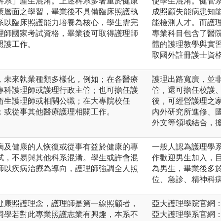
科系」產生混淆。上述科系多著重於健康
使學生混淆。健管
策層面之學習，畢業後不具備臨床照護執
成照顧失能病患知
系以臨床照護能力培養為核心，學生需完
能檢測人才。而護
理師國家考試資格，畢業後可取得護理師
專業科目包含了醫
照護工作。
體的護理教學與實
取國外註冊護士資
，未來執業種類多樣化，例如；在各醫療
護理出路寬廣，並
專科護理師或護理行政主管；也可擔任護
管，還可擔任校護
衛生護理師或相關公職；在大專院校任
後，可經營護理之
；或從事其他醫療護理相關工作。
內外研究所進修、
外文等領域結合，
病及健康的人恢復或從事有益於健康的專
一般人認為護理學
試，不易與其他科系混淆。學生或許會混
作歡迎男生加入，目
師以疾病治療為導向，護理師強調全人照
為男生，畢業後多
位、急診、精神科
健康照護理念，護理師是第一線照顧者，
亞大護理學院官網：https:
同學若對此專業照護志業有興趣，本系不
亞大護理學系官網：https: