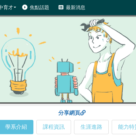
中育才
焦點話題
最新消息
分享網頁
學系介紹
課程資訊
生涯進路
能力特