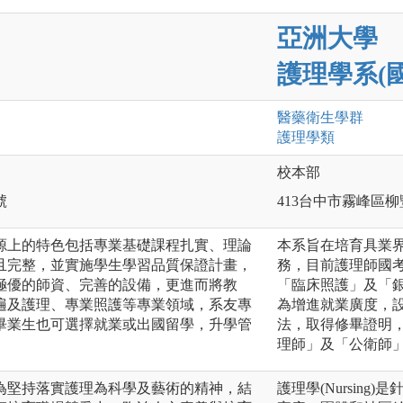
亞洲大學
護理學系(
醫藥衛生
學群
護理
學類
校本部
號
413台中市霧峰區柳
源上的特色包括專業基礎課程扎實、理論
本系旨在培育具業
且完整，並實施學生學習品質保證計畫，
務，目前護理師國考
極優的師資、完善的設備，更進而將教
「臨床照護」及「
遍及護理、專業照護等專業領域，系友專
為增進就業廣度，設
畢業生也可選擇就業或出國留學，升學管
法，取得修畢證明
理師」及「公衛師
為堅持落實護理為科學及藝術的精神，結
護理學(Nursin