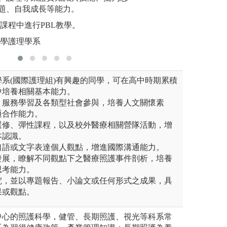
版權:護理系提供
題、自我成長等能力。
圖解:學生
於課程中進行PBL教學。
版權:亞洲
大學護理學系
系(國際護理組)有興趣的同學，可在高中時期累積
中培養相關基本能力。
、服務學習及各類型社會參與，培養人文關懷素
通合作能力。
選修、彈性課程，以及校外醫療相關營隊活動，增
本認識。
口語或文字表達個人觀點，增進國際溝通能力。
發展，瞭解不同觀點下之醫療照護事件剖析，培養
思考能力。
究，並以專題報告、小論文或任何形式之成果，具
果或觀點。
中心的照護科學，健管、長期照護、視光等科系常