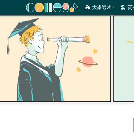
大學選才
高
ColleGo! 大學選才與高中育才輔助系統