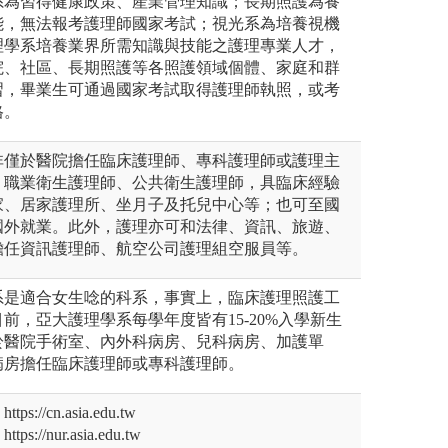
系為習得健康政策、產業管理知識；長期照護為養
能，無法報考護理師國家考試；視光系為培養視機
理學系培養業界所需知識與技能之護理專業人才，
院、社區、長期照護等各照護領域個體、家庭和群
習，畢業生可通過國家考試取得護理師執照，或考
格。
非僅於醫院擔任臨床護理師、專科護理師或護理主
、職業衛生護理師、公共衛生護理師，具臨床經驗
家、居家護理所、坐月子及托兒中心等；也可至國
國外就業。此外，護理亦可和法律、資訊、旅遊、
擔任資訊護理師、航空公司護理組空服員等。
系是適合女生唸的科系，事實上，臨床護理照護工
前，亞大護理學系每學年度皆有15-20%入學新生
於醫院手術室、內外科病房、兒科病房、加護單
病房擔任臨床護理師或專科護理師。
//cn.asia.edu.tw
//nur.asia.edu.tw