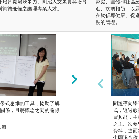
守培育職場競爭力、陶冶人文素養與培育
家庭、團體和社區
與術德兼備之護理專業人才。
進、疾病預防，以
在於倡導健康、促
度的管理。
像式思維的工具，協助了解
互動式、問題導向
問題導向學
關係，且將概念之間的關係
心，透過團隊合作
式，透過教
的相互依賴，提供
習興趣，主
的機會，達成共同
之主、次要
意圖
資料，進而
圖解:互動式、問
生團隊合作