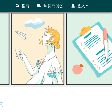
搜尋
常見問與答
登入
質