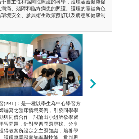
給予自主性和協同性照護的科學，護理涵蓋健康促
及病痛、殘障和臨終病患的照護。護理的關鍵角色
進環境安全、參與衛生政策擬訂以及病患和健康制
的翻轉學習：以學習者為中
習(PBL)：是一種以學生為中心學習方
實作課程：於示範
體驗教學
，彼此的互動互助及重視正向
師編寫之臨床情境案例，引發同學學
老師評核與技術考
經由活動
學生主動思考討論或小組練習
動與同儕合作，討論出小組所欲學習
顧病人。將核心能
學習之情
學習與思維的目標。
學習問題，針對學習問題尋找、分享
值學生對該實習課
新經驗。
獲得教案所設定之主題知識，培養學
題導向的翻轉學習示意圖
圖解:實作課程示
、護理專業證實知識與技能、批判思