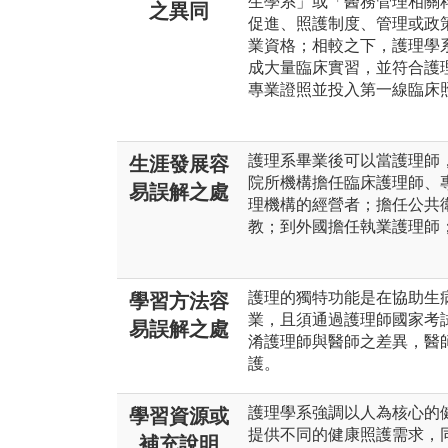
生學系」或「醫務管理相關
之異同
促進、照護制度、管理或政
業資格；相較之下，護理學
成大量臨床實習，並符合護
專業證照並投入第一線臨床
護理系畢業後可以當護理師
生涯發展容
院所機構擔任臨床護理師、
易誤解之處
理機構的經營者；擔任公共
教；到外國擔任執業護理師
護理的獨特功能是在協助生
學習方法容
業，且須通過護理師國家考
易誤解之處
淆護理師與醫師之差異，醫
護。
護理學系強調以人為核心的
學習資源或
提供不同的健康照護需求，
補充說明