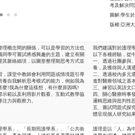
版權:護理系提供
考及解決問
圖解:學生
版權:亞洲
整理概念間的關係，可以是學習的方法也
我們建議對於護理學
議同學可嘗試將感興趣的主題，建立有關
以下各種經驗，從
理其脈絡細項，以圖形整理期思考方式並
一、透過社團參與
養，及獲得與人溝
習，課堂中教師會利用問題或情境題引導
二、透過校內多元
培養自我解析思考模式的能力，例如我為
進對醫療領域之基
甚麼?我為什麼這樣想，有什麼原因嗎?
三、練習以英語文
際示範以及利用影片觀看、互動式教學協
四、關心醫療時事
專注力與觀察力。
邏輯思維與批判性
五、嘗試問題式探
體呈現個人研究結
理學系」、「長期照護學系」、「公共衛
護理是以「人」為