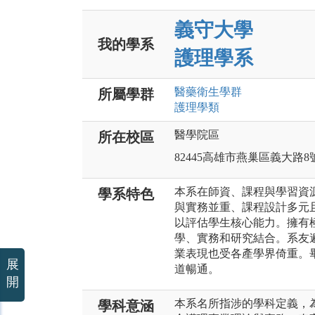
義守大學
我的學系
護理學系
醫藥衛生
學群
所屬學群
護理
學類
醫學院區
所在校區
82445高雄市燕巢區義大路8
本系在師資、課程與學習資
學系特色
與實務並重、課程設計多元
以評估學生核心能力。擁有
學、實務和研究結合。系友
業表現也受各產學界倚重。
展
道暢通。
開
本系名所指涉的學科定義，
學科意涵