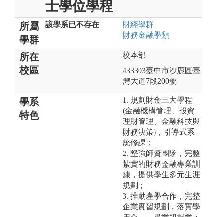
士學位學程
該學系已不存在
財經
學群
所屬
財務金融
學類
學群
校本部
所在
校區
433303臺中市沙鹿區臺
灣大道7段200號
1. 規劃財金三大學程
學系
(金融機構管理、投資
特色
理財管理、金融科技與
財務決策)，引導式系
統修課；
2. 堅強師資團隊，完整
紮實的財務金融專業訓
練，提供學生多元生涯
規劃；
3. 推動產學合作，完整
企業實習規劃，落實學