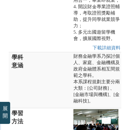
用合一，畢業即就業；
4. 開設財金專業證照輔
導，考取證照獎勵補
助，提升同學就業競爭
力；
5. 多元出國遊留學機
會，擴展國際視野。
下載詳細資料
財務金融學系乃探討個
學科
人、家庭、金融機構及
意涵
政府金融體系相互間規
範之學科。
本系課程規劃主要分兩
大類：[公司財務] 、
[金融市場與機構]、[金
融科技]。
展
學習
開
方法