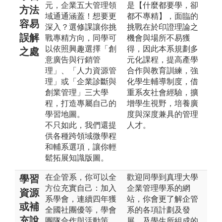
元，企業五大管理領
是【什麼都要學，卻
方法
域通通涵蓋！想要更
都不專精】，面臨的
容易
深入？選修課讓你挑
挑戰在於印證理論之
誤解
戰專精方向，同學可
機會與場所不易獲
以依照興趣選擇「創
得，因此本系規劃多
之處
意廣告與行銷管
元化課程，提高產學
理」、「人力資源管
合作與教育訓練，強
理」或「企業診斷與
化學生輔導制度，借
創業管理」三大學
重系友社會經驗，擴
程，打造專屬自己的
增學生視野，培養廣
學習地圖。
度與深度兼具的管理
不只如此，我們還提
人才。
供各種跨領域微學程
和輔系選項，讓你輕
鬆拓展知識版圖。
在企管系，你可以全
歡迎同學到真理大學
學習
方位充實自己：加入
企業管理學系的網
資源
系學會，連續四年獲
站，你會更了解企管
或補
全國社團優等，學會
系的各項計劃及發
充說
團隊合作與活動策
展，及學生所組成的