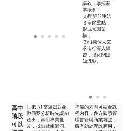
講義，掌握基
智能行銷與流
本概念；
程再造力
(2)理解並連結
各章節重點，
形成知識架
構；
(3)根據個人需
求進行深入學
習，強化關鍵
知識點。
1. 把 AI 當遊戲對象：
準備的方向可結合課
高中
做個案分析時先讓AI
程內容，多方閱讀管
階段
產出，再用專業批
理書籍與商業雜誌，
可以
改，找出邏輯漏洞。
將有助於理論應用，