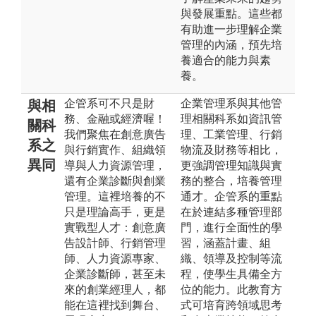
與發展重點。這些都
有助進一步理解企業
管理的內涵，預先培
養適合的能力與素
養。
企管系可不只是財
企業管理系與其他管
與相
務、金融或經濟喔！
理相關科系如資訊管
關科
我們聚焦在創意廣告
理、工業管理、行銷
系之
與行銷實作、組織領
物流及財務等相比，
異同
導與人力資源管理，
更強調管理知識與實
還有企業診斷與創業
務的整合，培養管理
管理。這裡培養的不
通才。企管系的重點
只是理論高手，更是
在於連結多種管理部
實戰型人才：創意廣
門，進行全面性的學
告設計師、行銷管理
習，涵蓋計畫、組
師、人力資源專家、
織、領導及控制等流
企業診斷師，甚至未
程，使學生具備全方
來的創業經理人，都
位的能力。此教育方
能在這裡找到舞台、
式可培育跨領域思考