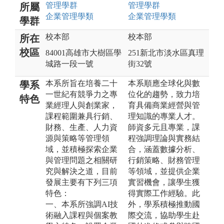
管理
學群
管理
學群
所屬
企業管理
學類
企業管理
學類
學群
校本部
校本部
所在
校區
84001高雄市大樹區學
251新北市淡水區真理
城路一段一號
街32號
本系所旨在培養二十
本系順應全球化與數
學系
一世紀有競爭力之專
位化的趨勢，致力培
特色
業經理人與創業家，
育具備商業經營與管
課程範圍兼具行銷、
理知識的專業人才。
財務、生產、人力資
師資多元且專業，課
源與策略等管理領
程強調理論與實務結
域，並積極探索企業
合，涵蓋數據分析、
與管理問題之相關研
行銷策略、財務管理
究與解決之道，目前
等領域，並提供企業
發展主要有下列三項
實習機會，讓學生獲
特色：
得實際工作經驗。此
一、本系所強調AI技
外，學系積極推動國
術融入課程與個案教
際交流，協助學生赴