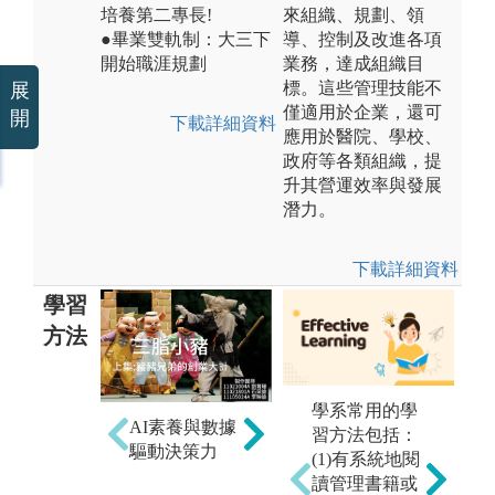
培養第二專長!
來組織、規劃、領
●畢業雙軌制：大三下
導、控制及改進各項
開始職涯規劃
業務，達成組織目
標。這些管理技能不
展
僅適用於企業，還可
開
下載詳細資料
應用於醫院、學校、
政府等各類組織，提
升其營運效率與發展
潛力。
下載詳細資料
學習
方法
學系常用的學
AI素養與數據
習方法包括：
驅動決策力
創
(1)有系統地閱
化
讀管理書籍或