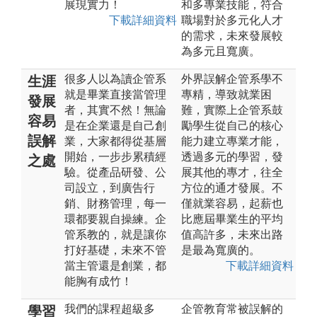
展現實力！
和多專業技能，符合
下載詳細資料
職場對於多元化人才
的需求，未來發展較
為多元且寬廣。
很多人以為讀企管系
外界誤解企管系學不
生涯
就是畢業直接當管理
專精，導致就業困
發展
者，其實不然！無論
難，實際上企管系鼓
容易
是在企業還是自己創
勵學生從自己的核心
誤解
業，大家都得從基層
能力建立專業才能，
開始，一步步累積經
透過多元的學習，發
之處
驗。從產品研發、公
展其他的專才，往全
司設立，到廣告行
方位的通才發展。不
銷、財務管理，每一
僅就業容易，起薪也
環都要親自操練。企
比應屆畢業生的平均
管系教的，就是讓你
值高許多，未來出路
打好基礎，未來不管
是最為寬廣的。
當主管還是創業，都
下載詳細資料
能胸有成竹！
我們的課程超級多
企管教育常被誤解的
學習