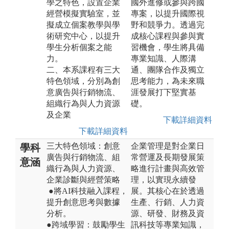
學之特色，設置企業
國外進修或參與跨國
經營模擬實驗室，並
專案，以提升國際視
擬成立個案教學與學
野和競爭力。透過完
術研究中心，以提升
成核心課程與參與實
學生分析個案之能
習機會，學生將具備
力。
專業知識、人際溝
二、本系課程有三大
通、團隊合作及獨立
特色領域，分別為創
思考能力，為未來職
意廣告與行銷物流、
涯發展打下堅實基
組織行為與人力資源
礎。
及企業
下載詳細資料
下載詳細資料
三大特色領域：創意
企業管理是對企業日
學科
廣告與行銷物流、組
常營運及長期發展策
意涵
織行為與人力資源、
略進行計畫與高效管
企業診斷與經營策略
理，以實現永續發
●將AI科技融入課程，
展。其核心在於透過
提升創意思考與數據
生產、行銷、人力資
分析。
源、研發、財務及資
●跨域學習：鼓勵學生
訊科技等專業知識，