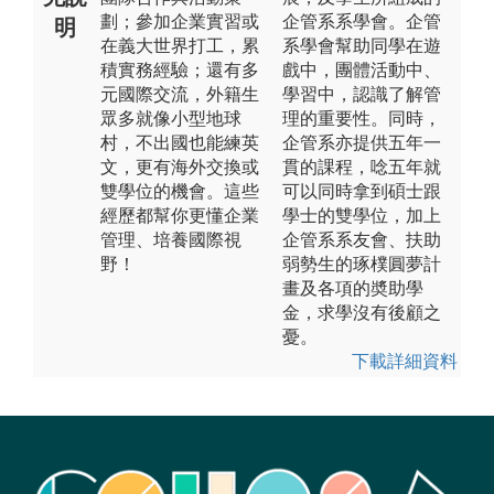
劃；參加企業實習或
企管系系學會。企管
明
在義大世界打工，累
系學會幫助同學在遊
積實務經驗；還有多
戲中，團體活動中、
元國際交流，外籍生
學習中，認識了解管
眾多就像小型地球
理的重要性。同時，
村，不出國也能練英
企管系亦提供五年一
文，更有海外交換或
貫的課程，唸五年就
雙學位的機會。這些
可以同時拿到碩士跟
經歷都幫你更懂企業
學士的雙學位，加上
管理、培養國際視
企管系系友會、扶助
野！
弱勢生的琢樸圓夢計
畫及各項的奬助學
金，求學沒有後顧之
憂。
下載詳細資料