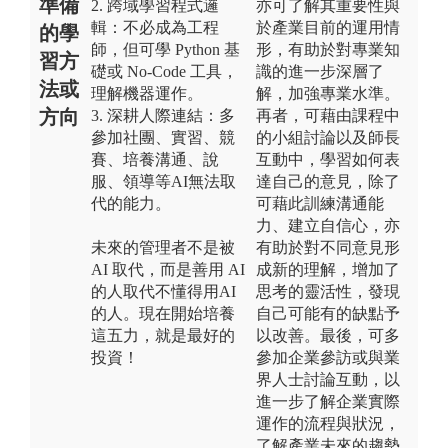
準備
2. 跨域學習程式邏
亦可了解其重要性與
輯：不必成為工程
於產業目前的運用情
的學
師，但可學 Python 基
形，有助於對專業知
習方
礎或 No-Code 工具，
識的進一步深層了
法或
理解機器運作。
解，加強專業水準。
方向
3. 深耕人際連結：多
再者，可藉由課程中
參加社團、實習、競
的小組討論以及師長
賽、培養溝通、說
互動中，學習如何表
服、領導等AI無法取
達自己的意見，除了
代的能力。
可藉此訓練溝通能
力、建立自信心，亦
未來的管理者不是被
有助於對不同意見形
AI 取代，而是善用 AI
成新的理解，增加了
的人取代不懂得用AI
思考的靈活性，發現
的人。現在開始培養
自己可能有的缺點予
這五力，就是最好的
以改善。最後，可多
投資！
參加企業參訪或與業
界人士討論互動，以
進一步了解企業實際
運作的流程與狀況，
了解產業未來的趨勢