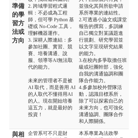
準備
2. 跨域學習程式邏
並強化其與所欲申請
輯：不必成為工程
系所專業的連結性。
的學
師，但可學 Python 基
2.可透過小論文或課堂
習方
礎或 No-Code 工具，
報告的撰寫，多訓練
法或
理解機器運作。
自己獨立對某議題進
方向
3. 深耕人際連結：多
行規劃、研究學習並
參加社團、實習、競
以文字呈現研究結果
賽、培養溝通、說
的能力。
服、領導等AI無法取
3.在校內多爭取擔任班
代的能力。
級或社團幹部，強化
自我的溝通協調和團
未來的管理者不是被
隊合作能力。
AI 取代，而是善用 AI
4.多參加校外營隊活
的人取代不懂得用AI
動，認識目標系所，
的人。現在開始培養
除了可以探索自己的
這五力，就是最好的
未來方向，也可強化
投資！
溝通協調、團隊合作
和人際關係。
企管系可不只是財
本系專業為法政學
與相