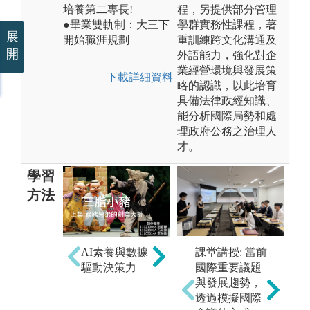
培養第二專長!
程，另提供部分管理
●畢業雙軌制：大三下
學群實務性課程，著
展
開始職涯規劃
重訓練跨文化溝通及
開
外語能力，強化對企
業經營環境與發展策
下載詳細資料
略的認識，以此培育
具備法律政經知識、
能分析國際局勢和處
理政府公務之治理人
才。
學習
方法
課堂講授: 當前
AI素養與數據
國際重要議題
驅動決策力
創
與發展趨勢，
化
透過模擬國際
智能行銷與流