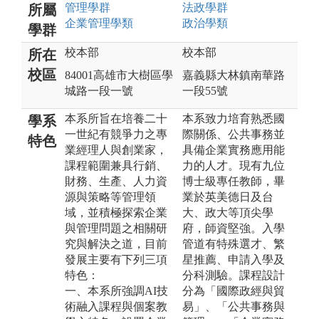
管理
學群
法政
學群
所屬
企業管理
學類
政治
學類
學群
校本部
校本部
所在
校區
84001高雄市大樹區學
嘉義縣大林鎮南華路
城路一段一號
一段55號
本系所旨在培養二十
本系致力培育熟悉國
學系
一世紀有競爭力之專
際關係、公共事務並
特色
業經理人與創業家，
具備企業實務應用能
課程範圍兼具行銷、
力的人才。現有九位
財務、生產、人力資
博士級專任教師，畢
源與策略等管理領
業於英美德日及台
域，並積極探索企業
大、政大等頂尖學
與管理問題之相關研
府，師資堅強。入學
究與解決之道，目前
管道有特殊選才、繁
發展主要有下列三項
星推薦、申請入學及
特色：
分科測驗。課程設計
一、本系所強調AI技
分為「國際政經與貿
術融入課程與個案教
易」、「公共事務與