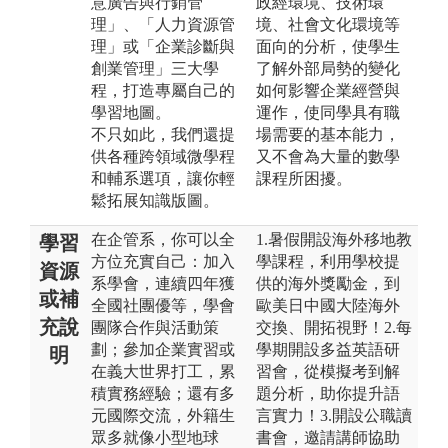
意廣告與行銷管
政經環境、技術環
理」、「人力資源管
境、社會文化環境等
理」或「企業診斷與
面向的分析，使學生
創業管理」三大學
了解外部局勢的變化
程，打造專屬自己的
如何影響企業經營與
學習地圖。
運作，使同學具有職
不只如此，我們還提
場需要的基本能力，
供各種跨領域微學程
又不會為大量的數學
和輔系選項，讓你輕
課程所困擾。
鬆拓展知識版圖。
在企管系，你可以全
1.暑假開設海外移地教
學習
方位充實自己：加入
學課程，利用學校提
資源
系學會，連續四年獲
供的海外獎勵金，到
或補
全國社團優等，學會
歐美日中國大陸海外
充說
團隊合作與活動策
交換、開拓視野！2.每
劃；參加企業實習或
學期開設多益英語研
明
在義大世界打工，累
習會，從模擬考到解
積實務經驗；還有多
題分析，助你提升語
元國際交流，外籍生
言實力！3.開設公職讀
眾多就像小型地球
書會，邀請講師協助