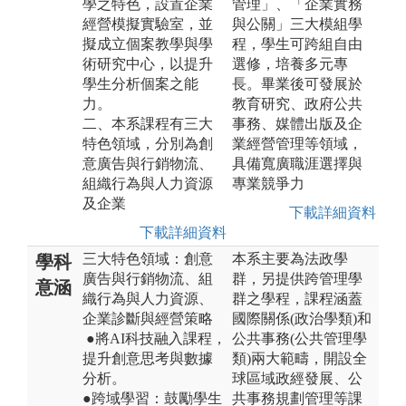
學之特色，設置企業
管理」、「企業實務
經營模擬實驗室，並
與公關」三大模組學
擬成立個案教學與學
程，學生可跨組自由
術研究中心，以提升
選修，培養多元專
學生分析個案之能
長。畢業後可發展於
力。
教育研究、政府公共
二、本系課程有三大
事務、媒體出版及企
特色領域，分別為創
業經營管理等領域，
意廣告與行銷物流、
具備寬廣職涯選擇與
組織行為與人力資源
專業競爭力
及企業
下載詳細資料
下載詳細資料
三大特色領域：創意
本系主要為法政學
學科
廣告與行銷物流、組
群，另提供跨管理學
意涵
織行為與人力資源、
群之學程，課程涵蓋
企業診斷與經營策略
國際關係(政治學類)和
●將AI科技融入課程，
公共事務(公共管理學
提升創意思考與數據
類)兩大範疇，開設全
分析。
球區域政經發展、公
●跨域學習：鼓勵學生
共事務規劃管理等課