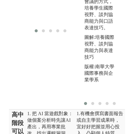
會議的方式，
程再造力
培養學生國際
視野、談判協
商能力與口語
表達技巧。
圖解:培養國際
視野、談判協
商能力與表達
技巧
版權:南華大學
國際事務與企
業學系
1. 把 AI 當遊戲對象：
1.有機會撰寫書面報告
高中
做個案分析時先讓AI
或自主學習成果時，
階段
產出，再用專業批
宜好好把握並用心投
可以
改，找出邏輯漏洞。
入，凸顯個人特質，