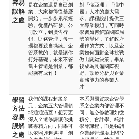
容易
是在企業還是自己創
對「懂亞洲」「懂中
誤解
業，大家都得從基層
國」人才的龐大需
開始，一步步累積經
求。課程設計提供三
之處
驗。從產品研發、公
大專業模組，可同時
司設立，到廣告行
學習如何解讀國際局
銷、財務管理，每一
勢的變化，了解政府
環都要親自操練。企
運作的方式，以及企
管系教的，就是讓你
業如何面對全球挑戰
打好基礎，未來不管
做出關鍵決策，畢業
當主管還是創業，都
後成為具備國際視
能胸有成竹！
野、政策分析與企業
實務能力的專業人
才。
我們的課程超級多
本系與國貿或企管學
學習
元，企業五大管理領
系之企業內部管理不
方法
域通通涵蓋！想要更
同，無必修數理如微
容易
深入？選修課讓你挑
積分、會計學、統計
誤解
戰專精方向，同學可
學等課程，而是強調
以依照興趣選擇「創
企業經營環境上關於
之處