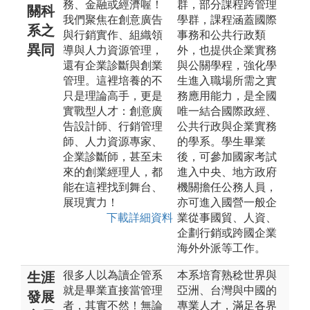
務、金融或經濟喔！
群，部分課程跨管理
關科
我們聚焦在創意廣告
學群，課程涵蓋國際
系之
與行銷實作、組織領
事務和公共行政類
異同
導與人力資源管理，
外，也提供企業實務
還有企業診斷與創業
與公關學程，強化學
管理。這裡培養的不
生進入職場所需之實
只是理論高手，更是
務應用能力，是全國
實戰型人才：創意廣
唯一結合國際政經、
告設計師、行銷管理
公共行政與企業實務
師、人力資源專家、
的學系。學生畢業
企業診斷師，甚至未
後，可參加國家考試
來的創業經理人，都
進入中央、地方政府
能在這裡找到舞台、
機關擔任公務人員，
展現實力！
亦可進入國營一般企
下載詳細資料
業從事國貿、人資、
企劃行銷或跨國企業
海外外派等工作。
很多人以為讀企管系
本系培育熟稔世界與
生涯
就是畢業直接當管理
亞洲、台灣與中國的
發展
者，其實不然！無論
專業人才，滿足各界