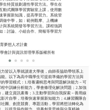
算機程式；大二的物件導向程
學生特質規劃適性學習方法。學生在
戰，同學極需培養
紮根課程
程式設計；到大三的APP 程
互動式團隊學習實驗室上課，使用數
析與討論的學習就
同學程式設計與開發能力。同
速掌握新知識，提高學習力。系統管
案讓學生置身於某
圖解:新生
與設計、資料庫管理課程，訓
調做中學，如：範例觀摩、上機練
析、提出方案、選
版權:大
使用者所需之功能的各種資訊
計與系統開發等學習方法。課程強調
討論個案的過程中
如：討論、小組合作、簡報等學習方
學會一套辨識問題
力。
慧車牌辨識管制系統
培育夢想人才計畫
圖解:同學們在課
訊管理學系所有
大學會計與資訊管理學系版權所有
版權:義守大學資
能力皆以入學就讀達大學後，由師長協助帶領系上
職能。以下為高中職學生可提前準備的學習方法與
的學習模式：1.培養邏輯思考與問題解決能力－可
程中訓練分析能力，學會條理化解決問題；2.加強
，建立資訊素養；3.主動學習與自我探索－善用線
影片自學，培養快速掌握新知能力；4.練習團隊合
與社團、創意競賽、專題活動，學習將想法轉化為
達，以提升協作能力、培養創意思維與分享精神。