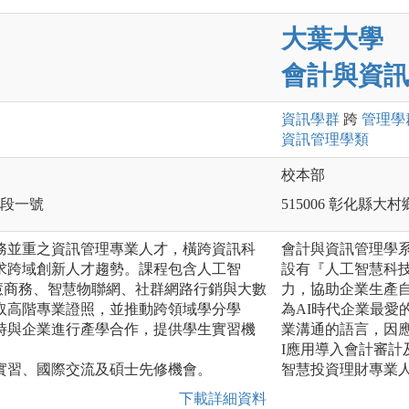
大葉大學
會計與資訊
資訊
學群
跨
管理
學
資訊管理
學類
校本部
一段一號
515006 彰化縣大
實務並重之資訊管理專業人才，橫跨資訊科
會計與資訊管理學系
求跨域創新人才趨勢。課程包含人工智
設有『人工智慧科技
慧商務、智慧物聯網、社群網路行銷與大數
力，協助企業生產
取高階專業證照，並推動跨領域學分學
為AI時代企業最愛
時與企業進行產學合作，提供學生實習機
業溝通的語言，因
I應用導入會計審
業實習、國際交流及碩士先修機會。
智慧投資理財專業
下載詳細資料