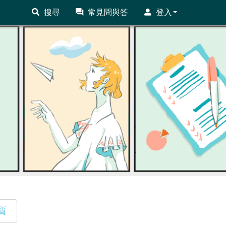
搜尋
常見問與答
登入
質