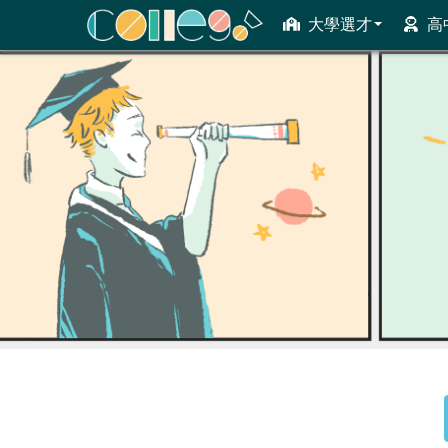
大學選才
高
ColleGo! 大學選才與高中育才輔助系統