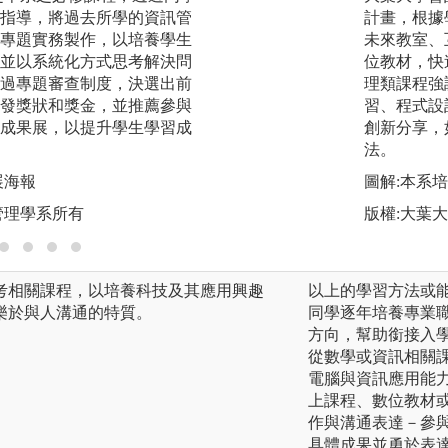
指導，將過去所學的資訊管
一的程式設計、計
計畫，根據
專題實務製作，以培養學生
式設計、響應式網頁
未來教室、
並以系統化方式思考解決問
式設計課程，培養
位教材，快
過專題審查制度，決選出前
時，結合系統分析
理類課程強
發獎狀和獎金，並推薦參與
練學生設計出滿足
習、程式設
成果展，以提升學生學習成
系統。
創新分享，
法。
圖解:深度學習智
展海報
圖解:本系
版權:義守大學資
管理學系所有
版權:大葉
考相關課程，以培養科技及其應用興趣
以上的學習方法或
樂於與人溝通的特質。
同學逐年培養專業
方向，幫助銜接入學
從數學或資訊相關課
電腦與資訊應用能力
上課程、數位教材或
作與溝通表達－參
具體成果並勇於表