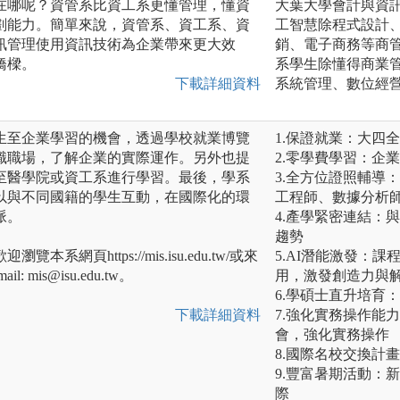
在哪呢？資管系比資工系更懂管理，懂資
大葉大學會計與資訊
劃能力。簡單來說，資管系、資工系、資
工智慧除程式設計
訊管理使用資訊技術為企業帶來更大效
銷、電子商務等商
橋樑。
系學生除懂得商業
下載詳細資料
系統管理、數位經營
生至企業學習的機會，透過學校就業博覽
1.保證就業：大四
識職場，了解企業的實際運作。另外也提
2.零學費學習：企
至醫學院或資工系進行學習。最後，學系
3.全方位證照輔導：
以與不同國籍的學生互動，在國際化的環
工程師、數據分析
脈。
4.產學緊密連結：
趨勢
網頁https://mis.isu.edu.tw/或來
5.AI潛能激發：
l: mis@isu.edu.tw。
用，激發創造力與
6.學碩士直升培育
下載詳細資料
7.強化實務操作能
會，強化實務操作
8.國際名校交換計
9.豐富暑期活動：
際