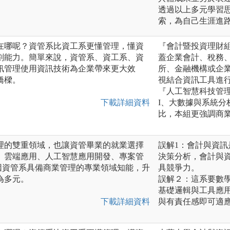
透過以上多元學習
索，為自己生涯進
在哪呢？資管系比資工系更懂管理，懂資
『會計暨投資理財
劃能力。簡單來說，資管系、資工系、資
蓋企業會計、稅務
訊管理使用資訊技術為企業帶來更大效
所、金融機構或企
橋樑。
視結合資訊工具進
『人工智慧科技管理
下載詳細資料
I、大數據與系統
比，本組更強調商
理的雙重領域，也讓資管畢業的就業選擇
誤解1：會計與資
、雲端應用、人工智慧應用開發、專案管
決策分析，會計與
因資管系具備商業管理的專業領域知能，升
具競爭力。
為多元。
誤解２：這系要數
基礎邏輯與工具應
下載詳細資料
與有責任感即可適