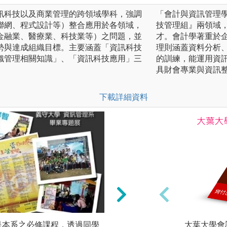
訊科技以及商業管理的跨領域學科，強調
「會計與資訊管理
聯網、程式設計等）整合應用於各領域，
技管理組』兩領域
金融業、醫療業、科技業等）之問題，並
才。會計學著重於
勢與達成組織目標。主要涵蓋「資訊科技
理則涵蓋資料分析
織管理相關知識」、「資訊科技應用」三
的訓練，能運用資
具財會專業與資訊
下載詳細資料
是本系之必修課程，透過同學
程式開發: 透過本
大葉大學會