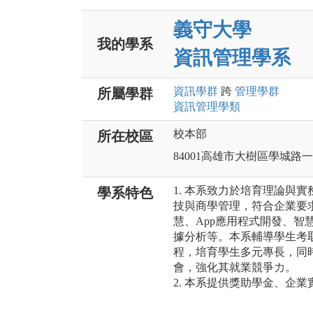
義守大學
我的學系
資訊管理學系
資訊
學群
跨
管理
學群
所屬學群
資訊管理
學類
校本部
所在校區
84001高雄市大樹區學城路
1. 本系致力於培育理論與
學系特色
技與商學管理，符合企業要
慧、App應用程式開發、智
據分析等。本系輔導學生考
程，培育學生多元專長，同
會，強化其就業競爭力。
2. 本系提供獎助學金、企