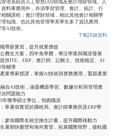
管理系結合人工智慧(AI)領域及會計理財領域。人
、資料庫應用外，亦須學習管理、會計、統計、行
管相關課程；會計理財領域，相比其他會計相關學
管理知識、也比其他管理學系學生多了資訊應用、
等AI技術。
下載詳細資料
全職帶薪實習，提升就業價值
業公費生方案，四年免學費，專注學業與職涯發展
提供ITE、ERP、會計師、記帳士、技能檢定、AI
師等輔導
與產業專家授課，掌握AI技術與實務應用，緊跟產業
課程融合AI技術，涵蓋機器學習、數據分析與管理應
解決問題能力
：5年獲學碩士學位，領跑職涯
力：寒暑假實習於國稅局、會計師事務所及ERP學
畫：參加國際名校交換生計畫，提升國際移動力
新生暑期快樂營和海外實習，拓展國際視野，接軌國