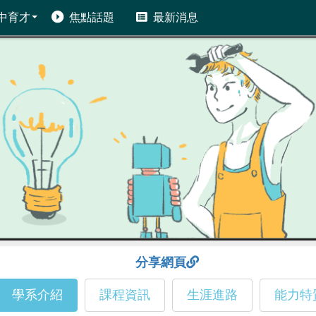
中育才
焦點話題
最新消息
分享網頁
學系介紹
課程資訊
生涯進路
能力特