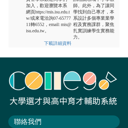
加入，歡迎瀏覽本系
師。此外，為了讓同
網頁https://mis.isu.edu.t
學找到自己專才，本
w/或來電洽詢07-65777
系設計多個專業業學
11轉6552，email: mis@
程及實務課群，聚焦
isu.edu.tw。
扎實訓練學生實務能
力。
下載詳細資料
聯絡我們