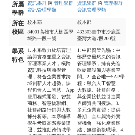
資訊
學群
跨
管理
學群
資訊
學群
跨
管理
學群
所屬
資訊管理
學類
資訊管理
學類
學群
校本部
校本部
所在
校區
84001高雄市大樹區學
433303臺中市沙鹿區
城路一段一號
臺灣大道7段200號
1. 本系致力於培育理
1. 中部資管先驅：中
學系
論與實務並重之資訊
部歷史最悠久的資訊
特色
管理專業人才，橫跨
管理學系，擁有先進
資訊科技與商學管
軟硬體設備與專業空
理，符合企業要求跨
間。2. 全台唯一SAP學
域創新人才趨勢。課
程：融合人工智慧、
程包含人工智慧、App
大數據、社群商務，
應用程式開發、智慧
與企業接軌並引進業
商務、智慧物聯網、
界師資共同授課。3.
社群網路行銷與大數
多元企業實習：提供
據分析等。本系輔導
暑期、全年與海外實
學生考取高階專業證
習機會，強化產業鏈
照，並推動跨領域學
結，無縫銜接職場。4.