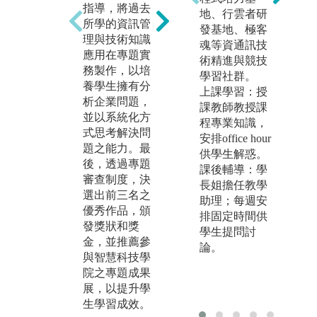
指導，將過去
算機程式；大
備
地、行雲者研
所學的資訊管
二的物件導向
力
發基地、極客
理與技術知識
程式設計、響
析
魂等資通訊技
應用在專題實
應式網頁程式
習
導
術精進與競技
務製作，以培
設計；到大三
傳
c
學習社群。
養學生擁有分
的APP 程式設
憾
g
上課學習：授
析企業問題，
計課程，培養
生
課教師教授課
並以系統化方
同學程式設計
情
程專業知識，
式思考解決問
與開發能力。
過
安排office hour
題之能力。最
同時，結合系
析
供學生解惑。
後，透過專題
統分析與設
案
課後輔導：學
審查制度，決
計、資料庫管
案
長姐擔任教學
選出前三名之
理課程，訓練
等
助理；每週安
優秀作品，頒
學生設計出滿
論
排固定時間供
發獎狀和獎
足使用者所需
中
學生提問討
金，並推薦參
之功能的各種
在
論。
與智慧科技學
資訊系統。
論
院之專題成果
辨
圖解:深度學習
展，以提升學
考
智慧車牌辨識
生學習成效。
問
管制系統