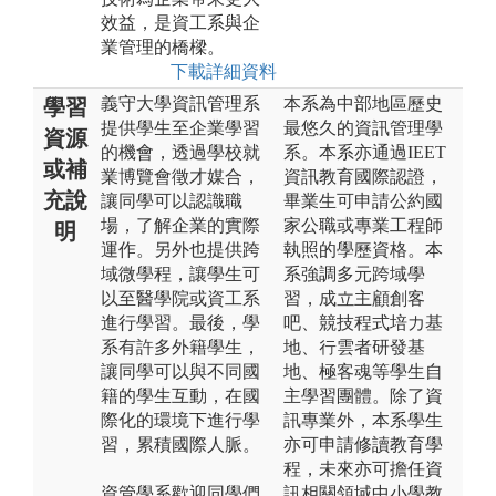
效益，是資工系與企
業管理的橋樑。
下載詳細資料
義守大學資訊管理系
本系為中部地區歷史
學習
提供學生至企業學習
最悠久的資訊管理學
資源
的機會，透過學校就
系。本系亦通過IEET
或補
業博覽會徵才媒合，
資訊教育國際認證，
充說
讓同學可以認識職
畢業生可申請公約國
場，了解企業的實際
家公職或專業工程師
明
運作。另外也提供跨
執照的學歷資格。本
域微學程，讓學生可
系強調多元跨域學
以至醫學院或資工系
習，成立主顧創客
進行學習。最後，學
吧、競技程式培力基
系有許多外籍學生，
地、行雲者研發基
讓同學可以與不同國
地、極客魂等學生自
籍的學生互動，在國
主學習團體。除了資
際化的環境下進行學
訊專業外，本系學生
習，累積國際人脈。
亦可申請修讀教育學
程，未來亦可擔任資
資管學系歡迎同學們
訊相關領域中小學教