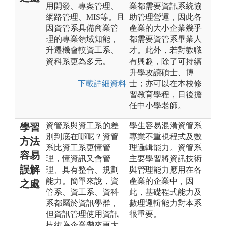
用開發、專案管理、
業都需要資訊系統協
網路管理、MIS等。且
助管理營運，因此各
因資管系具備商業管
產業的大小企業幾乎
理的專業領域知能，
都需要資管系畢業人
升遷機會較資工系、
才。此外，若對教職
資科系更為多元。
有興趣，除了可持續
升學攻讀碩士、博
下載詳細資料
士；亦可以在本校修
習教育學程，日後擔
任中小學老師。
資管系與資工系的差
學生容易混淆資管系
學習
別到底在哪呢？資管
專業不重視程式及數
方法
系比資工系更懂管
理邏輯能力。資管系
容易
理，懂資訊又會管
主要學習將資訊技術
誤解
理、具有整合、規劃
與管理能力應用在各
能力。簡單來說，資
產業的企業中，因
之處
管系、資工系、資科
此，基礎程式能力及
系都屬於資訊學群，
數理邏輯能力對本系
但資訊管理使用資訊
很重要。
技術為企業帶來更大