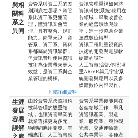
資管系與資工系的差
資訊管理重視如何將
與相
別到底在哪呢？資管
資訊科技(系統)應用在
關科
系比資工系更懂管
各領域，幫助改善企
系之
理，懂資訊又會管
業的經營績效與效
異同
理、具有整合、規劃
率，進一步協助企業
能力。簡單來說，資
達成數位轉型。
管系、資工系、資科
資訊工程則重視資訊
系都屬於資訊學群，
技術的開發與電腦軟
但資訊管理使用資訊
硬體的設計；
技術為企業帶來更大
人工智慧(資訊傳播)著
效益，是資工系與企
重AR/VR與元宇宙系
業管理的橋樑。
統開發與應用以及多
媒體數位內容製作。
下載詳細資料
由於資管系跨資訊科
資管系畢業後能夠在
生涯
技與管理的雙重領
各個領域工作，舉凡
發展
域，也讓資管畢業的
資通訊產業、製造
容易
就業選擇更為多元，
業、服務業、餐旅觀
誤解
物聯網應用開發、雲
光業、交通運輸業、
端應用、人工智慧應
公共事業等。各種產
之處