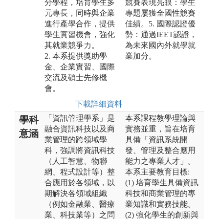
分學程，培育學生多
競賽表現亮眼：學生
元專長，同時與企業
專題屢獲全國性競賽
進行產學合作，提供
佳績。5. 國際認證優
學生實習機會，強化
勢：通過IEET認證，
其就業競爭力。
為未來國內外就學就
2. 本系提供獎助學
業加分。
金、企業實習、國際
交流及碩士先修機
會。
下載詳細資料
「資訊管理學系」是
本系課程教學理論與
學科
融合資訊科技以及商
實務並重，旨在培育
意涵
業管理的跨領域學
具備「資訊系統開
科，強調將資訊科技
發、管理及整合應用
（人工智慧、物聯
能力之專業人才」。
網、程式設計等）整
本系主要教育目標:
合應用於各領域，以
(1) 培育學生具備資訊
期解決各領域組織
科技和商業管理的專
（例如金融業、醫療
業知識和實務技能。
業、科技業等）之問
(2) 強化學生的創新與