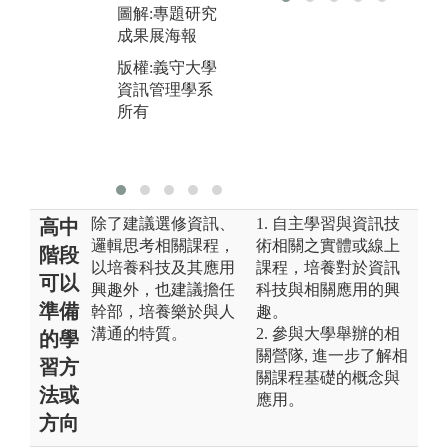
圖解:專題研究
圖
版權:義守大學
成果展海報
課
資訊管理學系
案
版權:義守大學
所有
資訊管理學系
版
所有
資
所
除了建議選修資訊、
1. 自主學習與資訊技
高中
邏輯思考相關課程，
術相關之實體或線上
階段
以培養科技及其應用
課程，培養對於資訊
可以
興趣外，也建議擔任
科技與相關應用的興
準備
幹部，培養樂於與人
趣。
溝通的特質。
2. 參與大學舉辦的相
的學
關營隊, 進一步了解相
習方
關課程基礎的概念與
法或
應用。
方向