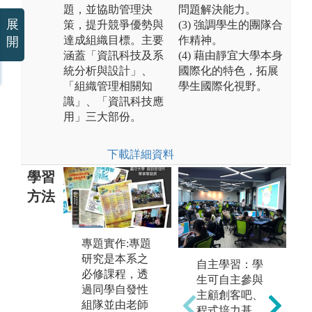
題，並協助管理決
問題解決能力。
展
策，提升競爭優勢與
(3) 強調學生的團隊合
達成組織目標。主要
作精神。
開
涵蓋「資訊科技及系
(4) 藉由靜宜大學本身
統分析與設計」、
國際化的特色，拓展
「組織管理相關知
學生國際化視野。
識」、「資訊科技應
用」三大部份。
下載詳細資料
學習
方法
專題實作:專題
程式開發: 透過
個
研究是本系之
本系專業必選
論
自主學習：學
必修課程，透
修課程的訓
代
生可自主參與
過同學自發性
練，從大一的
種
主顧創客吧、
組隊並由老師
程式設計、計
學
程式培力基