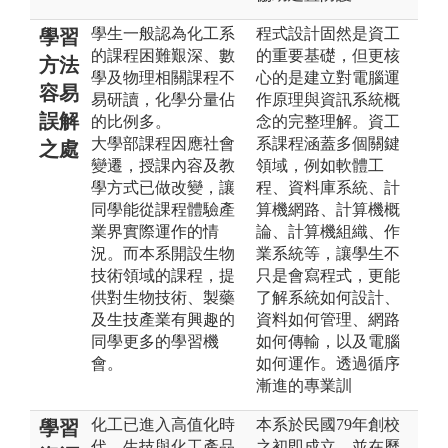
學生一般認為化工系
程式設計固然是資工
學習
的課程困難艱深、數
的重要基礎，但更核
方法
學及物理相關課程不
心的是建立對電腦運
容易
易研讀，化學分量佔
作原理與資訊系統概
誤解
的比例多。
念的完整理解。資工
大學部課程因應社會
系課程涵蓋多個關鍵
之處
變遷，授課內容及教
領域，例如軟體工
學方式已做改變，讓
程、資料庫系統、計
同學能從課程體驗產
算機網路、計算機概
業界實際運作的情
論、計算機組織、作
況。而本系開設生物
業系統等，讓學生不
技術領域的課程，提
只是會寫程式，更能
供對生物技術、製藥
了解系統如何設計、
及生技產業有興趣的
資料如何管理、網路
同學更多的學習機
如何傳輸，以及電腦
會。
如何運作。透過循序
漸進的專業訓
化工已進入高值化時
本系於民國79年創校
學習
代，生技與化工產品
之初即成立，並在歷