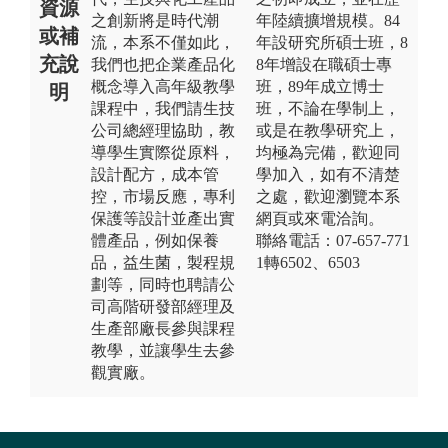
資源
之創新將是時代潮
年陸續擴增規模。84
或補
流，本系不僅如此，
年設研究所碩士班，8
充說
我們也把企業產品化
8年增設在職碩士專
概念導入高年級教學
班，89年成立博士
明
課程中，我們請生技
班，不論在學制上，
公司總經理協助，教
或是在教學研究上，
導學生實際從原料，
均極為完備，歡迎同
設計配方，成本管
學加入，如有不清楚
控，市場反應，專利
之處，歡迎瀏覽本系
保護等設計並產出實
網頁或來電洽詢。
體產品，例如保養
聯絡電話：07-657-771
品，益生菌，製程規
1轉6502、6503
劃等，同時也聘請公
司高階研發部經理及
生產部廠長參與課程
教學，並讓學生去參
觀實廠。