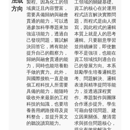
法或
製程。因為化工的領
工領域的關鍵基礎。
方向
域廣泛且內容豐富，
資工的核心在於運用
需要具備歸納與融會
程式語言解決實際問
貫通的能力，可以透
題，而程式是由人撰
過參加科學專題來加
寫，因此程式的邏輯
強這項能力，透過自
本質上就是人的思考
己發現問題，嘗試解
邏輯。只要願意學習
決回答它，將有助於
並持續練習，即使數
提升自己的觀察力，
學不是強項，也能在
歸納與融會貫通的能
資工領域找到適合自
力，同時也能培養動
己的發展方向。本系
手做的實力。此外，
鼓勵學生培養邏輯思
與國際接軌一直是做
考、問題解決、邏輯
個工程科技人所需要
表達與精準提問等能
具備的能力，能隨時
力，並透過課程實
吸收外來最新的工程
作、專題製作與團隊
科技的知識，也要培
合作逐步提升。學生
養善用網路搜尋及資
可藉由發現問題、建
料整合，並提升英文
立因果關係、釐清需
的聽說讀寫能力。
求與抓住問題核心，
提出有效的解決方