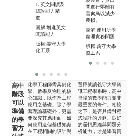
波裝置，於田
1. 英文閱讀及
3
習。
間進行驅離有
聽說能力精
尋
害禽鳥以減少
進。
合
農損。
圖解:培養基本
新
圖解:增進英文
數學及物理觀
圖解:運用所學
運
閱讀能力
念
處理實務問題
圖
版權:義守大學
版權:義守大學
版權:義守大學
及
化工系
化工系
資工系
版
化
化學工程師需具備化
選擇就讀義守大學資
高中
學、數學及物理的核
訊工程學系時，高中
階段
心知識，以作為工程
階段的數學能力並非
可以
應用之基礎。除了學
最重要的條件。相較
準備
習理論基礎外，更需
之下，是否具備對程
要深究其應用面，如
式設計的興趣、良好
的學
何應用這個基礎知識
的邏輯思維與問題分
習方
在工程相關的設計與
析能力，才是學習資