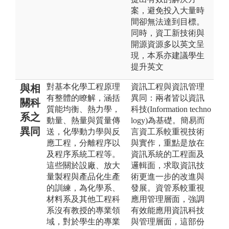
案，避免投入大量時
間卻無法達到目標。
同時，資工新技術與
開源資源多以英文呈
現，本系亦建議學生
提升英文
對基本化學工程原理
資訊工程與資訊管理
與相
有整體的瞭解，涵括
異同：兩者皆以資訊
關科
質能均衡、熱力學，
科技(Information techno
系之
動量、熱量與質量傳
logy)為基礎。簡易而
異同
送，化學動力學與反
言資工系較重視技術
應工程，分離程序以
與實作，重點是放在
及程序系統工程等。
資訊系統的工程面及
這些關於設廠、放大
邏輯面，求取資訊技
量製程與產品化生產
術更進一步的改進與
的訓練，為化學系、
發展。資管系較重視
材料系及其他工程科
應用管理層面，強調
系沒有教授的專業領
有效能應用資訊科技
域，對於學生的專業
與管理層面，這部份