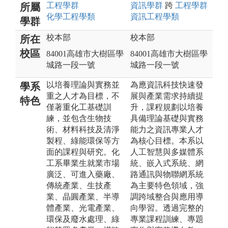
工程
學群
資訊
學群
跨
工程
學群
所屬
化學工程
學類
資訊工程
學類
學群
校本部
校本部
所在
校區
84001高雄市大樹區學
84001高雄市大樹區學
城路一段一號
城路一段一號
以培養理論與實務並
為應資訊科技快速發
學系
重之人才為目標，不
展與產業需求持續提
特色
僅著重化工基礎訓
升，課程規劃以培養
練，並包含生物技
具備理論基礎與實務
術、材料科技及清淨
能力之資訊專業人才
製程、綠能環保等方
為核心目標。本系以
面的課程與研究。化
人工智慧與多媒體系
工系畢業生就業市場
統、嵌入式系統、網
廣泛、可進入藥廠、
路通訊與物聯網系統
傳統產業、生技產
為主要特色領域，強
業、晶圓產業、半導
調跨域整合與應用導
體產業、光電產業、
向學習。透過完整的
環保及廢水處理、綠
專業課程訓練、專題