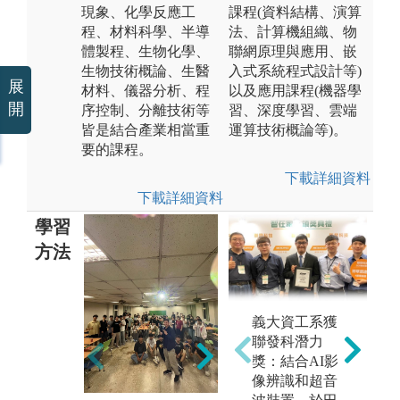
現象、化學反應工
課程(資料結構、演算
程、材料科學、半導
法、計算機組織、物
體製程、生物化學、
聯網原理與應用、嵌
生物技術概論、生醫
入式系統程式設計等)
展
材料、儀器分析、程
以及應用課程(機器學
開
序控制、分離技術等
習、深度學習、雲端
皆是結合產業相當重
運算技術概論等)。
要的課程。
下載詳細資料
下載詳細資料
學習
方法
義大資工系獲
2. 需培養基本
聯發科潛力
數學及物理觀
獎：結合AI影
念，以應用於
像辨識和超音
工程理論之學