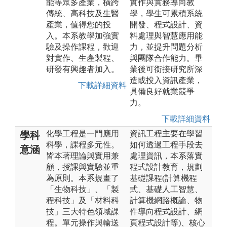
能等眾多產業，橫跨
實作與實務導向教
傳統、高科技及生醫
學，學生可累積系統
產業，值得您的投
開發、程式設計、資
入。本系教學加強實
料處理與智慧應用能
驗及操作課程，歡迎
力，並提升問題分析
對實作、生產製程、
與團隊合作能力。畢
研發有興趣者加入。
業後可銜接研究所深
造或投入資訊產業，
下載詳細資料
具備良好就業競爭
力。
下載詳細資料
化學工程是一門應用
資訊工程主要在學習
學科
科學，課程多元性。
如何透過工程手段去
意涵
皆本著理論與實用兼
處理資訊，本系落實
顧，授課與實驗並重
程式設計教育，規劃
為原則。本系規畫了
基礎課程(計算機程
「生物科技」、「製
式、基礎人工智慧、
程科技」及「材料科
計算機網路概論、物
技」三大特色領域課
件導向程式設計、網
程。單元操作與輸送
頁程式設計等)、核心