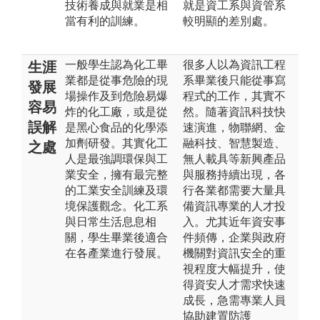
技術養成與就業是相
就是資工系與資管系
當有利的訓練。
較明顯的差別處。
一般學生認為化工畢
很多人以為資訊工程
生涯
業都是從事危險的現
系畢業後只能從事寫
發展
場操作及到危險易爆
程式的工作，其實不
容易
炸的化工廠，或是從
然。隨著資訊科技快
誤解
是黑心食品的化學添
速演進，物聯網、金
加劑研發。其實化工
融科技、智慧製造、
之處
人是最強調環保與工
無人載具等新興產品
業安全，擁有最完整
與服務持續出現，各
的工業安全訓練及環
行各業都需要大量具
境保護觀念。化工系
備資訊專業的人才投
與日常生活息息相
入。尤其近年資安事
關，學生畢業後適合
件頻傳，企業與政府
在各產業進行發展。
機關對資訊安全的重
視程度大幅提升，使
得資安人才需求快速
成長，急需專業人員
協助建置防護